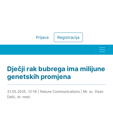
Prijava
Registracija
Dječji rak bubrega ima milijune
genetskih promjena
31.05.2025. 12:31
31.05.2025. 12:18
|
Nature Communications
|
Mr. sc. Dean
Delić, dr. med.