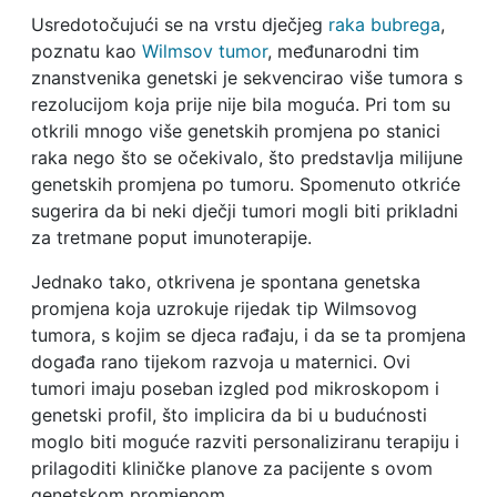
Usredotočujući se na vrstu dječjeg
raka bubrega
,
poznatu kao
Wilmsov tumor
, međunarodni tim
znanstvenika genetski je sekvencirao više tumora s
rezolucijom koja prije nije bila moguća. Pri tom su
otkrili mnogo više genetskih promjena po stanici
raka nego što se očekivalo, što predstavlja milijune
genetskih promjena po tumoru. Spomenuto otkriće
sugerira da bi neki dječji tumori mogli biti prikladni
za tretmane poput imunoterapije.
Jednako tako, otkrivena je spontana genetska
promjena koja uzrokuje rijedak tip Wilmsovog
tumora, s kojim se djeca rađaju, i da se ta promjena
događa rano tijekom razvoja u maternici. Ovi
tumori imaju poseban izgled pod mikroskopom i
genetski profil, što implicira da bi u budućnosti
moglo biti moguće razviti personaliziranu terapiju i
prilagoditi kliničke planove za pacijente s ovom
genetskom promjenom.