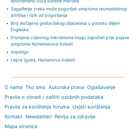
istovremeno čuva korisne mikrobe
Zagađenje zraka može pogoršati simptome reumatoidnog
artritisa i rizik od pogoršanja
Broj slučajeva gestacijskog dijabetesa u porastu diljem
Engleske
Promjene crijevnog mikrobioma mogu započeti prije pojave
simptoma Alzheimerove bolesti
Impetigo
Lepra (guba, Hansenova bolest)
O nama
Tko smo
Autorska prava
Oglašavanje
Pravila o obradi i zaštiti osobnih podataka
Pravila za korištenje foruma
Uvjeti korištenja
Kontakt
Newsletteri
Revija za zdravlje
Mapa stranica