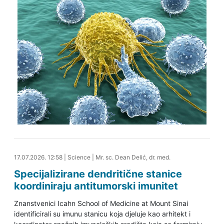
17.07.2026. 13:18
17.07.2026. 12:58
|
Science
|
Mr. sc. Dean Delić, dr. med.
Specijalizirane dendritične stanice
koordiniraju antitumorski imunitet
Znanstvenici Icahn School of Medicine at Mount Sinai
identificirali su imunu stanicu koja djeluje kao arhitekt i