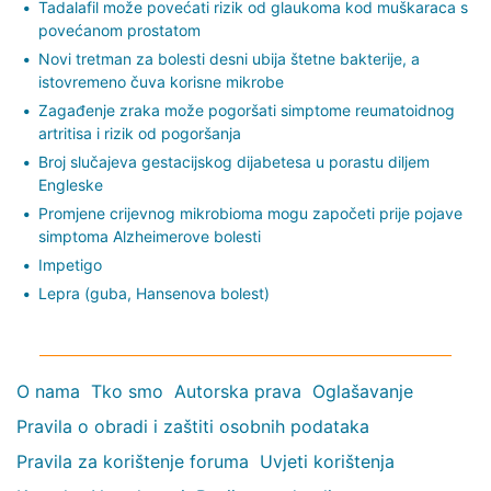
Tadalafil može povećati rizik od glaukoma kod muškaraca s
povećanom prostatom
Novi tretman za bolesti desni ubija štetne bakterije, a
istovremeno čuva korisne mikrobe
Zagađenje zraka može pogoršati simptome reumatoidnog
artritisa i rizik od pogoršanja
Broj slučajeva gestacijskog dijabetesa u porastu diljem
Engleske
Promjene crijevnog mikrobioma mogu započeti prije pojave
simptoma Alzheimerove bolesti
Impetigo
Lepra (guba, Hansenova bolest)
O nama
Tko smo
Autorska prava
Oglašavanje
Pravila o obradi i zaštiti osobnih podataka
Pravila za korištenje foruma
Uvjeti korištenja