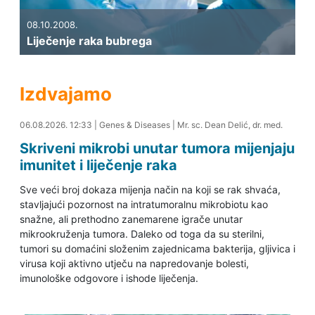
08.10.2008.
Liječenje raka bubrega
Izdvajamo
06.08.2026. 12:40
06.08.2026. 12:33
|
Genes & Diseases
|
Mr. sc. Dean Delić, dr. med.
Skriveni mikrobi unutar tumora mijenjaju
imunitet i liječenje raka
Sve veći broj dokaza mijenja način na koji se rak shvaća,
stavljajući pozornost na intratumoralnu mikrobiotu kao
snažne, ali prethodno zanemarene igrače unutar
mikrookruženja tumora. Daleko od toga da su sterilni,
tumori su domaćini složenim zajednicama bakterija, gljivica i
virusa koji aktivno utječu na napredovanje bolesti,
imunološke odgovore i ishode liječenja.