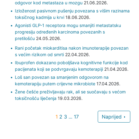
odgovor kod metastaza u mozgu
21.06.2026.
Izloženost pasivnom pušenju povezana s višim razinama
toksičnog kadmija u krvi
18.06.2026.
Agonisti GLP-1 receptora mogu smanjiti metastatsku
progresiju određenih karcinoma povezanih s
pretilošću
24.05.2026.
Rani početak miokarditisa nakon imunoterapije povezan
s većim rizikom od smrti
22.04.2026.
Ibuprofen dokazano poboljšava kognitivne funkcije kod
pacijenata koji se podvrgavaju kemoterapiji
21.04.2026.
Loš san povezan sa smanjenim odgovorom na
kemoterapiju putem crijevne mikrobiote
17.04.2026.
Žene češće preživljavaju rak, ali se suočavaju s većom
toksičnošću liječenja
19.03.2026.
1
2
3
...
17
Naprijed