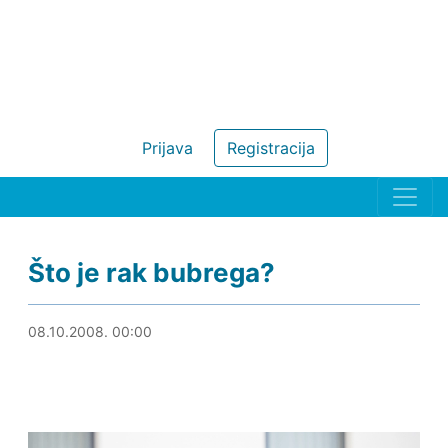
Prijava
Registracija
Što je rak bubrega?
22.08.2019. 22:26
08.10.2008. 00:00