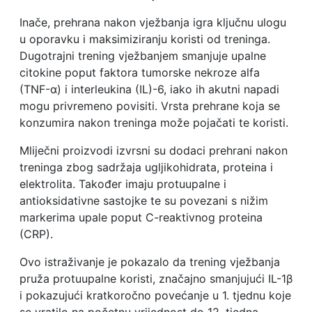
Inače, prehrana nakon vježbanja igra ključnu ulogu
u oporavku i maksimiziranju koristi od treninga.
Dugotrajni trening vježbanjem smanjuje upalne
citokine poput faktora tumorske nekroze alfa
(TNF-α) i interleukina (IL)-6, iako ih akutni napadi
mogu privremeno povisiti. Vrsta prehrane koja se
konzumira nakon treninga može pojačati te koristi.
Mliječni proizvodi izvrsni su dodaci prehrani nakon
treninga zbog sadržaja ugljikohidrata, proteina i
elektrolita. Također imaju protuupalne i
antioksidativne sastojke te su povezani s nižim
markerima upale poput C-reaktivnog proteina
(CRP).
Ovo istraživanje je pokazalo da trening vježbanja
pruža protuupalne koristi, značajno smanjujući IL-1β
i pokazujući kratkoročno povećanje u 1. tjednu koje