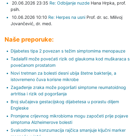
20.06.2026 23:35
Re: Odbijanje nuzde
Hana Hrpka,
prof.
psih.
10.06.2026 10:10
Re: Herpes na usni
Prof. dr. sc. Milivoj
Jovančević,
dr. med.
Naše preporuke:
Dijabetes tipa 2 povezan s težim simptomima menopauze
Tadalafil može povećati rizik od glaukoma kod muškaraca s
povećanom prostatom
Novi tretman za bolesti desni ubija štetne bakterije, a
istovremeno čuva korisne mikrobe
Zagađenje zraka može pogoršati simptome reumatoidnog
artritisa i rizik od pogoršanja
Broj slučajeva gestacijskog dijabetesa u porastu diljem
Engleske
Promjene crijevnog mikrobioma mogu započeti prije pojave
simptoma Alzheimerove bolesti
Svakodnevna konzumacija rajčica smanjuje ključni marker