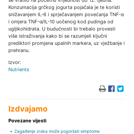
se vratilo na početnu vrijednost do 12. tjedna.
Konzumacija grčkog jogurta pojačala je te koristi
snižavanjem IL-6 i sprječavanjem povećanja TNF-α
i omjera TNF-α/IL-10 uočenog kod pudinga od
ugljikohidrata. U budućnosti bi trebalo provesti
više istraživanja kako bi se razumjeli ključni
prediktori promjena upalnih markera, uz vježbanje i
prehranu.
Izvor:
Nutrients
Izdvajamo
Povezane vijesti
Zagađenje zraka može pogoršati simptome