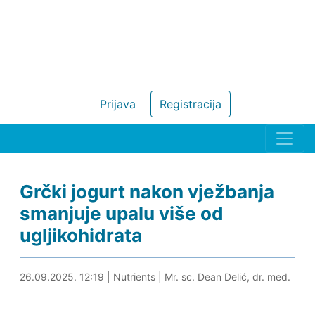
Prijava
Registracija
Grčki jogurt nakon vježbanja
smanjuje upalu više od
ugljikohidrata
26.09.2025. 12:29
26.09.2025. 12:19
|
Nutrients
|
Mr. sc. Dean Delić, dr. med.