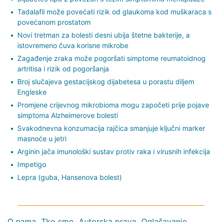
Tadalafil može povećati rizik od glaukoma kod muškaraca s
povećanom prostatom
Novi tretman za bolesti desni ubija štetne bakterije, a
istovremeno čuva korisne mikrobe
Zagađenje zraka može pogoršati simptome reumatoidnog
artritisa i rizik od pogoršanja
Broj slučajeva gestacijskog dijabetesa u porastu diljem
Engleske
Promjene crijevnog mikrobioma mogu započeti prije pojave
simptoma Alzheimerove bolesti
Svakodnevna konzumacija rajčica smanjuje ključni marker
masnoće u jetri
Arginin jača imunološki sustav protiv raka i virusnih infekcija
Impetigo
Lepra (guba, Hansenova bolest)
O nama
Tko smo
Autorska prava
Oglašavanje