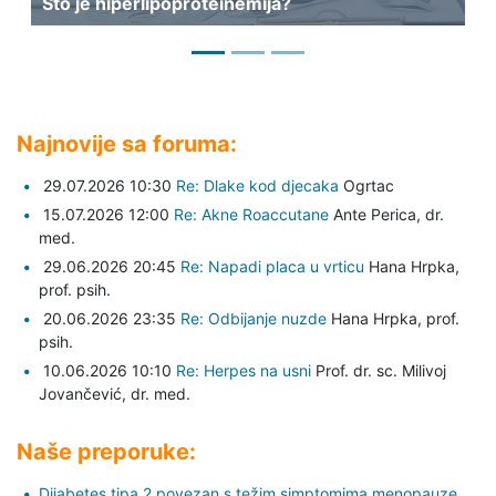
Što je hiperlipoproteinemija?
Što
Najnovije sa foruma:
29.07.2026 10:30
Re: Dlake kod djecaka
Ogrtac
15.07.2026 12:00
Re: Akne Roaccutane
Ante Perica,
dr.
med.
29.06.2026 20:45
Re: Napadi placa u vrticu
Hana Hrpka,
prof. psih.
20.06.2026 23:35
Re: Odbijanje nuzde
Hana Hrpka,
prof.
psih.
10.06.2026 10:10
Re: Herpes na usni
Prof. dr. sc. Milivoj
Jovančević,
dr. med.
Naše preporuke:
Dijabetes tipa 2 povezan s težim simptomima menopauze