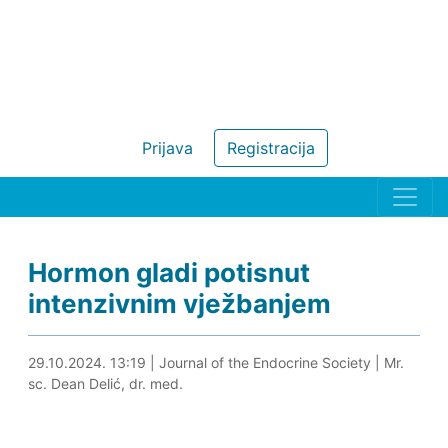
Prijava
Registracija
Hormon gladi potisnut
intenzivnim vježbanjem
29.10.2024. 14:06
29.10.2024. 13:19
|
Journal of the Endocrine Society
|
Mr.
sc. Dean Delić, dr. med.