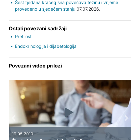
Šest tjedana kraćeg sna povećava težinu i vrijeme
provedeno u sjedećem stanju
07.07.2026.
Ostali povezani sadržaji
Pretilost
Endokrinologija i dijabetologija
Povezani video prilozi
Previous
Next
19.05.2010.
14.0