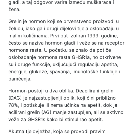
gladi, a taj odgovor varira između muškaraca i
žena.
Grelin je hormon koji se prvenstveno proizvodi u
želucu, iako ga i drugi dijelovi tijela oslobađaju u
malim količinama. Prvi put izoliran 1999. godine,
često se naziva hormon gladi i veže se na receptor
hormona rasta. U početku se znalo da potiče
oslobađanje hormona rasta GHSR1a, no otkrivene
su i druge funkcije, uključujući regulaciju apetita,
energije, glukoze, spavanja, imunološke funkcije i
pamćenja.
Hormon postoji u dva oblika. Deacilirani grelin
(DAG) je najzastupljeniji oblik, koji čini približno
78%, i potiskuje ili nema učinka na apetit, dok je
acilirani grelin (AG) manje zastupljen, ali se aktivno
veže za GHSR1s kako bi stimulirao apetit.
Akutna tjelovježba, koja se provodi pravim