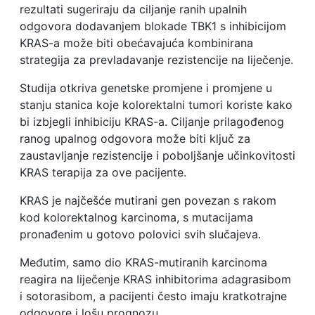
rezultati sugeriraju da ciljanje ranih upalnih
odgovora dodavanjem blokade TBK1 s inhibicijom
KRAS-a može biti obećavajuća kombinirana
strategija za prevladavanje rezistencije na liječenje.
Studija otkriva genetske promjene i promjene u
stanju stanica koje kolorektalni tumori koriste kako
bi izbjegli inhibiciju KRAS-a. Ciljanje prilagođenog
ranog upalnog odgovora može biti ključ za
zaustavljanje rezistencije i poboljšanje učinkovitosti
KRAS terapija za ove pacijente.
KRAS je najčešće mutirani gen povezan s rakom
kod kolorektalnog karcinoma, s mutacijama
pronađenim u gotovo polovici svih slučajeva.
Međutim, samo dio KRAS-mutiranih karcinoma
reagira na liječenje KRAS inhibitorima adagrasibom
i sotorasibom, a pacijenti često imaju kratkotrajne
odgovore i lošu prognozu.