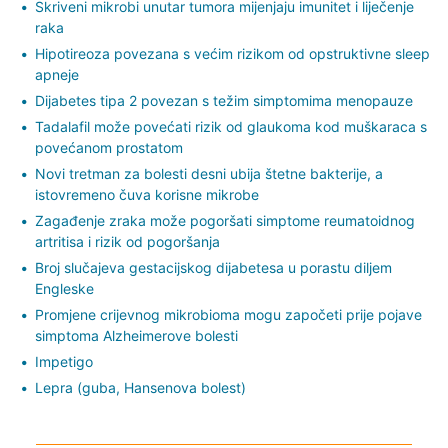
Skriveni mikrobi unutar tumora mijenjaju imunitet i liječenje
raka
Hipotireoza povezana s većim rizikom od opstruktivne sleep
apneje
Dijabetes tipa 2 povezan s težim simptomima menopauze
Tadalafil može povećati rizik od glaukoma kod muškaraca s
povećanom prostatom
Novi tretman za bolesti desni ubija štetne bakterije, a
istovremeno čuva korisne mikrobe
Zagađenje zraka može pogoršati simptome reumatoidnog
artritisa i rizik od pogoršanja
Broj slučajeva gestacijskog dijabetesa u porastu diljem
Engleske
Promjene crijevnog mikrobioma mogu započeti prije pojave
simptoma Alzheimerove bolesti
Impetigo
Lepra (guba, Hansenova bolest)