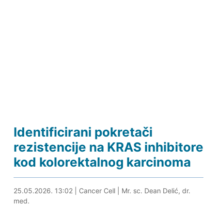
Identificirani pokretači
rezistencije na KRAS inhibitore
kod kolorektalnog karcinoma
25.05.2026. 14:13
25.05.2026. 13:02
|
Cancer Cell
|
Mr. sc. Dean Delić, dr.
med.