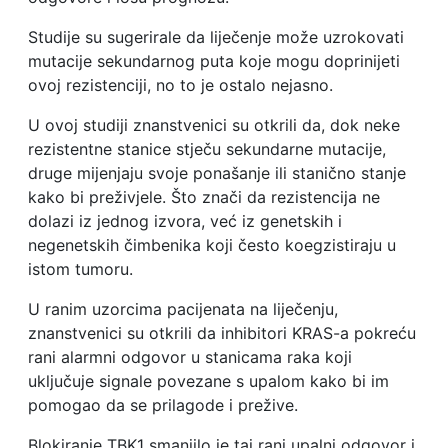
Studije su sugerirale da liječenje može uzrokovati
mutacije sekundarnog puta koje mogu doprinijeti
ovoj rezistenciji, no to je ostalo nejasno.
U ovoj studiji znanstvenici su otkrili da, dok neke
rezistentne stanice stječu sekundarne mutacije,
druge mijenjaju svoje ponašanje ili stanično stanje
kako bi preživjele. Što znači da rezistencija ne
dolazi iz jednog izvora, već iz genetskih i
negenetskih čimbenika koji često koegzistiraju u
istom tumoru.
U ranim uzorcima pacijenata na liječenju,
znanstvenici su otkrili da inhibitori KRAS-a pokreću
rani alarmni odgovor u stanicama raka koji
uključuje signale povezane s upalom kako bi im
pomogao da se prilagode i prežive.
Blokiranje TBK1 smanjilo je taj rani upalni odgovor i