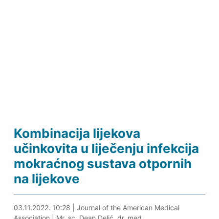
Kombinacija lijekova
učinkovita u liječenju infekcija
mokraćnog sustava otpornih
na lijekove
03.11.2022. 10:54
03.11.2022. 10:28
|
Journal of the American Medical
Association
|
Mr. sc. Dean Delić, dr. med.