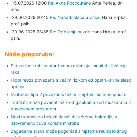
15.07.2026 12:00
Re: Akne Roaccutane
Ante Perica,
dr.
med.
29.06.2026 20:45
Re: Napadi placa u vrticu
Hana Hrpka,
prof. psih.
20.06.2026 23:35
Re: Odbijanje nuzde
Hana Hrpka,
prof.
psih.
Naše preporuke:
Skriveni mikrobi unutar tumora mijenjaju imunitet i liječenje
raka
Hipotireoza povezana s većim rizikom od opstruktivne sleep
apneje
Dijabetes tipa 2 povezan s težim simptomima menopauze
Tadalafil može povećati rizik od glaukoma kod muškaraca s
povećanom prostatom
Novi tretman za bolesti desni ubija štetne bakterije, a
istovremeno čuva korisne mikrobe
Zagađenje zraka može pogoršati simptome reumatoidnog