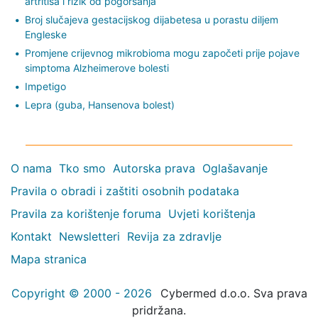
artritisa i rizik od pogoršanja
Broj slučajeva gestacijskog dijabetesa u porastu diljem
Engleske
Promjene crijevnog mikrobioma mogu započeti prije pojave
simptoma Alzheimerove bolesti
Impetigo
Lepra (guba, Hansenova bolest)
O nama
Tko smo
Autorska prava
Oglašavanje
Pravila o obradi i zaštiti osobnih podataka
Pravila za korištenje foruma
Uvjeti korištenja
Kontakt
Newsletteri
Revija za zdravlje
Mapa stranica
Copyright © 2000 - 2026
Cybermed d.o.o. Sva prava
pridržana.