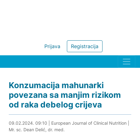
Prijava
Registracija
Konzumacija mahunarki
povezana sa manjim rizikom
od raka debelog crijeva
09.02.2024. 09:23
09.02.2024. 09:10
|
European Journal of Clinical Nutrition
|
Mr. sc. Dean Delić, dr. med.