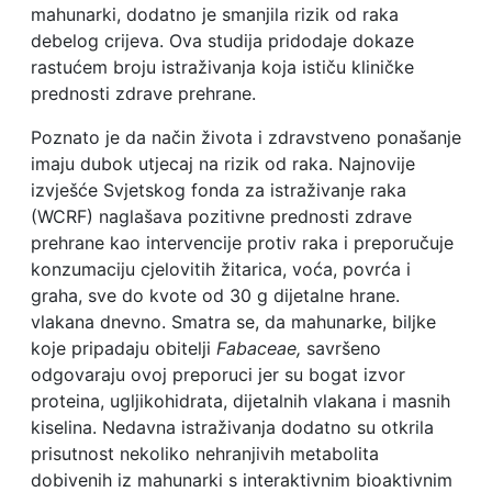
mahunarki, dodatno je smanjila rizik od raka
debelog crijeva. Ova studija pridodaje dokaze
rastućem broju istraživanja koja ističu kliničke
prednosti zdrave prehrane.
Poznato je da način života i zdravstveno ponašanje
imaju dubok utjecaj na rizik od raka. Najnovije
izvješće Svjetskog fonda za istraživanje raka
(WCRF) naglašava pozitivne prednosti zdrave
prehrane kao intervencije protiv raka i preporučuje
konzumaciju cjelovitih žitarica, voća, povrća i
graha, sve do kvote od 30 g dijetalne hrane.
vlakana dnevno. Smatra se, da mahunarke, biljke
koje pripadaju obitelji
Fabaceae,
savršeno
odgovaraju ovoj preporuci jer su bogat izvor
proteina, ugljikohidrata, dijetalnih vlakana i masnih
kiselina. Nedavna istraživanja dodatno su otkrila
prisutnost nekoliko nehranjivih metabolita
dobivenih iz mahunarki s interaktivnim bioaktivnim