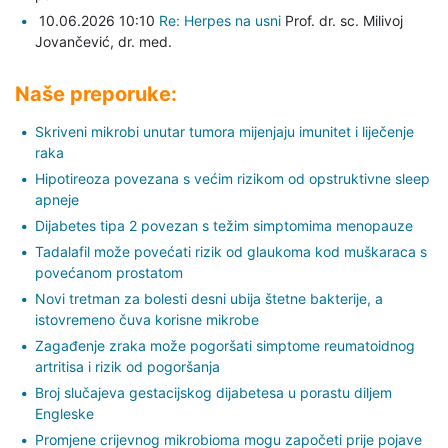
10.06.2026 10:10
Re: Herpes na usni
Prof. dr. sc. Milivoj
Jovančević,
dr. med.
Naše preporuke:
Skriveni mikrobi unutar tumora mijenjaju imunitet i liječenje
raka
Hipotireoza povezana s većim rizikom od opstruktivne sleep
apneje
Dijabetes tipa 2 povezan s težim simptomima menopauze
Tadalafil može povećati rizik od glaukoma kod muškaraca s
povećanom prostatom
Novi tretman za bolesti desni ubija štetne bakterije, a
istovremeno čuva korisne mikrobe
Zagađenje zraka može pogoršati simptome reumatoidnog
artritisa i rizik od pogoršanja
Broj slučajeva gestacijskog dijabetesa u porastu diljem
Engleske
Promjene crijevnog mikrobioma mogu započeti prije pojave