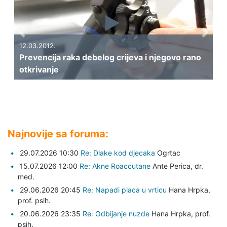
Previous
Next
12.03.2012.
Prevencija raka debelog crijeva i njegovo rano
otkrivanje
Najnovije sa foruma:
29.07.2026 10:30
Re: Dlake kod djecaka
Ogrtac
15.07.2026 12:00
Re: Akne Roaccutane
Ante Perica,
dr.
med.
29.06.2026 20:45
Re: Napadi placa u vrticu
Hana Hrpka,
prof. psih.
20.06.2026 23:35
Re: Odbijanje nuzde
Hana Hrpka,
prof.
psih.