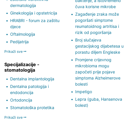
bakterije, a istovremeno
dermatologija
čuva korisne mikrobe
Ginekologija i opstetricija
Zagađenje zraka može
pogoršati simptome
HRABRI - forum za zaštitu
reumatoidnog artritisa i
djece
rizik od pogoršanja
Oftalmologija
Broj slučajeva
Pedijatrija
gestacijskog dijabetesa u
Prikaži sve
porastu diljem Engleske
Promjene crijevnog
Specijalizacije -
mikrobioma mogu
stomatologija
započeti prije pojave
simptoma Alzheimerove
Dentalna implantologija
bolesti
Dentalna patologija i
Impetigo
endodoncija
Lepra (guba, Hansenova
Ortodoncija
bolest)
Stomatološka protetika
Prikaži sve