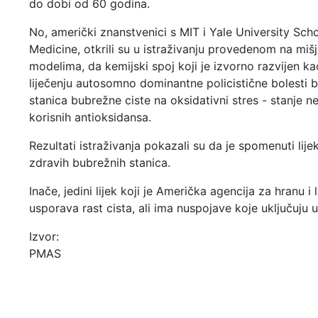
do dobi od 60 godina.
No, američki znanstvenici s MIT i Yale University Sch
Medicine, otkrili su u istraživanju provedenom na miš
modelima, da kemijski spoj koji je izvorno razvijen k
liječenju autosomno dominantne policistične bolesti bu
stanica bubrežne ciste na oksidativni stres - stanje n
korisnih antioksidansa.
Rezultati istraživanja pokazali su da je spomenuti li
zdravih bubrežnih stanica.
Inače, jedini lijek koji je Američka agencija za hranu i 
usporava rast cista, ali ima nuspojave koje uključuju
Izvor:
PMAS