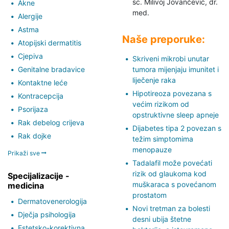
sc. Milivoj Jovančević,
dr.
Akne
med.
Alergije
Astma
Naše preporuke:
Atopijski dermatitis
Cjepiva
Skriveni mikrobi unutar
Genitalne bradavice
tumora mijenjaju imunitet i
liječenje raka
Kontaktne leće
Hipotireoza povezana s
Kontracepcija
većim rizikom od
Psorijaza
opstruktivne sleep apneje
Rak debelog crijeva
Dijabetes tipa 2 povezan s
Rak dojke
težim simptomima
menopauze
Prikaži sve
Tadalafil može povećati
rizik od glaukoma kod
Specijalizacije -
muškaraca s povećanom
medicina
prostatom
Dermatovenerologija
Novi tretman za bolesti
Dječja psihologija
desni ubija štetne
Estetsko-korektivna