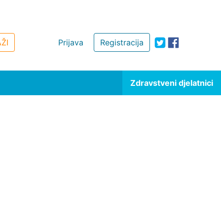
ŽI
Prijava
Registracija
Zdravstveni djelatnici