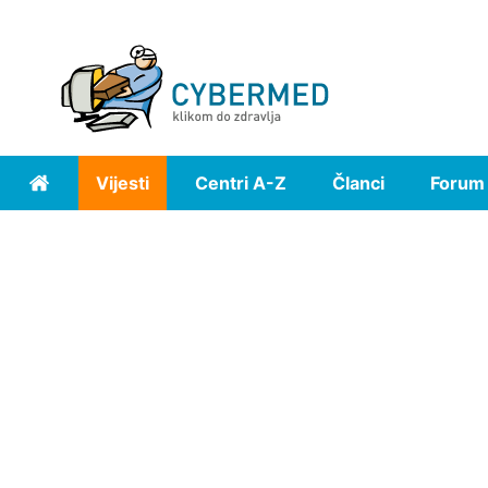
Vijesti
Centri A-Z
Članci
Forum
Home