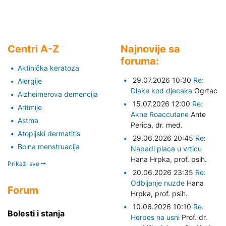
Centri A-Z
Najnovije sa
foruma:
Aktinička keratoza
29.07.2026 10:30
Re:
Alergije
Dlake kod djecaka
Ogrtac
Alzheimerova demencija
15.07.2026 12:00
Re:
Aritmije
Akne Roaccutane
Ante
Astma
Perica,
dr. med.
Atopijski dermatitis
29.06.2026 20:45
Re:
Bolna menstruacija
Napadi placa u vrticu
Hana Hrpka,
prof. psih.
Prikaži sve
20.06.2026 23:35
Re:
Odbijanje nuzde
Hana
Forum
Hrpka,
prof. psih.
10.06.2026 10:10
Re:
Bolesti i stanja
Herpes na usni
Prof. dr.