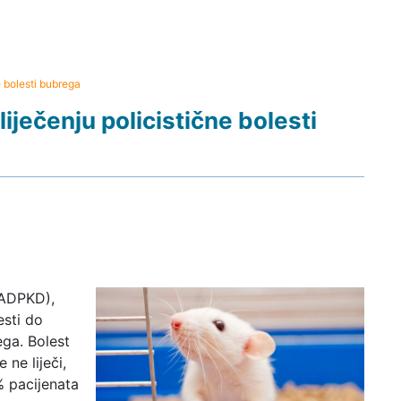
e bolesti bubrega
iječenju policistične bolesti
(ADPKD),
esti do
ga. Bolest
 ne liječi,
% pacijenata