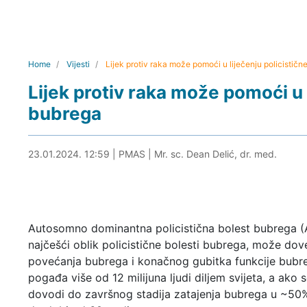
Home
Vijesti
Lijek protiv raka može pomoći u liječenju policističn
Lijek protiv raka može pomoći u l
bubrega
23.01.2024. 13:24
23.01.2024. 12:59
|
PMAS
|
Mr. sc. Dean Delić, dr. med.
Autosomno dominantna policistična bolest bubrega 
najčešći oblik policistične bolesti bubrega, može dov
povećanja bubrega i konačnog gubitka funkcije bubre
pogađa više od 12 milijuna ljudi diljem svijeta, a ako se
dovodi do završnog stadija zatajenja bubrega u ~50