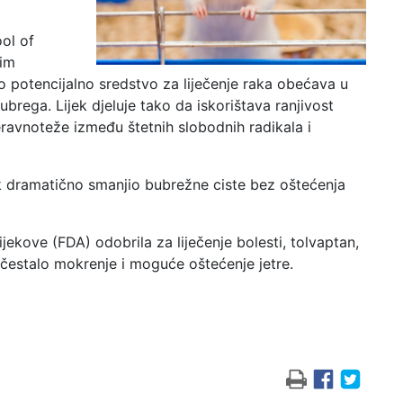
ool of
jim
ao potencijalno sredstvo za liječenje raka obećava u
brega. Lijek djeluje tako da iskorištava ranjivost
eravnoteže između štetnih slobodnih radikala i
jek dramatično smanjio bubrežne ciste bez oštećenja
lijekove (FDA) odobrila za liječenje bolesti, tolvaptan,
 učestalo mokrenje i moguće oštećenje jetre.