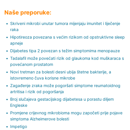
Naše preporuke:
Skriveni mikrobi unutar tumora mijenjaju imunitet i liječenje
raka
Hipotireoza povezana s većim rizikom od opstruktivne sleep
apneje
Dijabetes tipa 2 povezan s težim simptomima menopauze
Tadalafil može povećati rizik od glaukoma kod muškaraca s
povećanom prostatom
Novi tretman za bolesti desni ubija štetne bakterije, a
istovremeno čuva korisne mikrobe
Zagađenje zraka može pogoršati simptome reumatoidnog
artritisa i rizik od pogoršanja
Broj slučajeva gestacijskog dijabetesa u porastu diljem
Engleske
Promjene crijevnog mikrobioma mogu započeti prije pojave
simptoma Alzheimerove bolesti
Impetigo