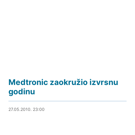
Medtronic zaokružio izvrsnu
godinu
31.05.2010. 20:08
27.05.2010. 23:00