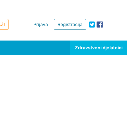
ŽI
Prijava
Registracija
Zdravstveni djelatnici