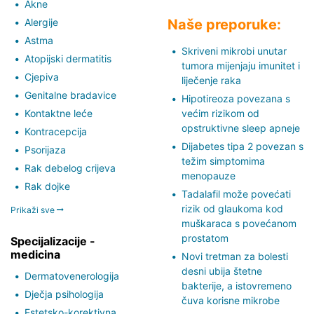
Akne
Alergije
Naše preporuke:
Astma
Skriveni mikrobi unutar
Atopijski dermatitis
tumora mijenjaju imunitet i
Cjepiva
liječenje raka
Genitalne bradavice
Hipotireoza povezana s
Kontaktne leće
većim rizikom od
opstruktivne sleep apneje
Kontracepcija
Dijabetes tipa 2 povezan s
Psorijaza
težim simptomima
Rak debelog crijeva
menopauze
Rak dojke
Tadalafil može povećati
rizik od glaukoma kod
Prikaži sve
muškaraca s povećanom
prostatom
Specijalizacije -
medicina
Novi tretman za bolesti
desni ubija štetne
Dermatovenerologija
bakterije, a istovremeno
Dječja psihologija
čuva korisne mikrobe
Estetsko-korektivna