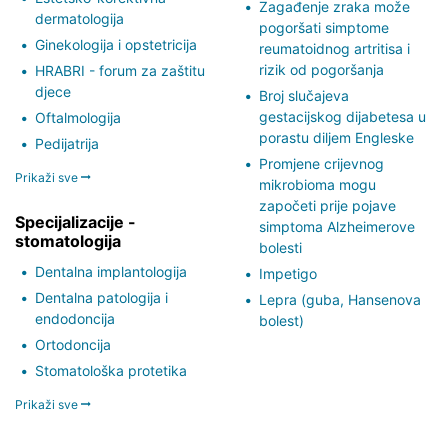
Zagađenje zraka može
dermatologija
pogoršati simptome
Ginekologija i opstetricija
reumatoidnog artritisa i
rizik od pogoršanja
HRABRI - forum za zaštitu
djece
Broj slučajeva
gestacijskog dijabetesa u
Oftalmologija
porastu diljem Engleske
Pedijatrija
Promjene crijevnog
Prikaži sve
mikrobioma mogu
započeti prije pojave
Specijalizacije -
simptoma Alzheimerove
stomatologija
bolesti
Dentalna implantologija
Impetigo
Dentalna patologija i
Lepra (guba, Hansenova
endodoncija
bolest)
Ortodoncija
Stomatološka protetika
Prikaži sve