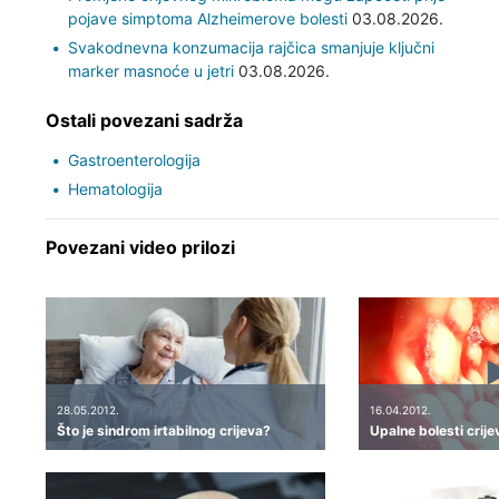
pojave simptoma Alzheimerove bolesti
03.08.2026.
Svakodnevna konzumacija rajčica smanjuje ključni
marker masnoće u jetri
03.08.2026.
Ostali povezani sadrža
Gastroenterologija
Hematologija
Povezani video prilozi
28.05.2012.
16.04.2012.
Što je sindrom irtabilnog crijeva?
Upalne bolesti crije