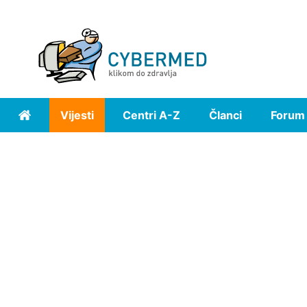
Vijesti
Centri A-Z
Članci
Forum
Home