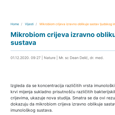
Home
Vijesti
Mikrobiom crijeva izravno oblikuje sastav ljudskog 
Mikrobiom crijeva izravno oblik
sustava
01.12.2020. 09:42
01.12.2020. 09:27
|
Nature
|
Mr. sc Dean Delić, dr. med.
Izgleda da se koncentracija različitih vrsta imunološki
krvi mijenja sukladno prisutnošću različitih bakterijsk
crijevima, ukazuje nova studija. Smatra se da ovi rezul
dokazuju da mikrobiom crijeva izravno oblikuje sasta
imunološkog sustava.