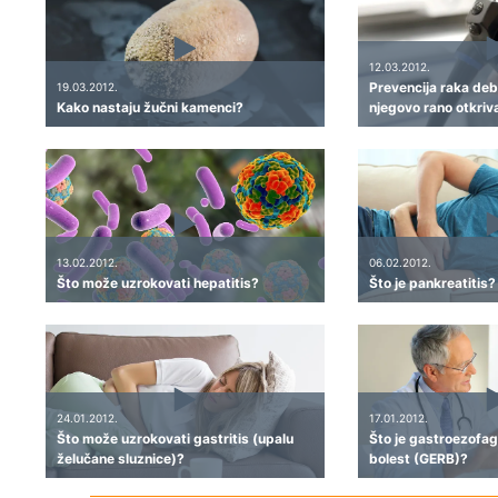
12.03.2012.
Prevencija raka debe
19.03.2012.
Kako nastaju žučni kamenci?
njegovo rano otkriv
13.02.2012.
06.02.2012.
Što može uzrokovati hepatitis?
Što je pankreatitis?
24.01.2012.
17.01.2012.
Što može uzrokovati gastritis (upalu
Što je gastroezofag
želučane sluznice)?
bolest (GERB)?