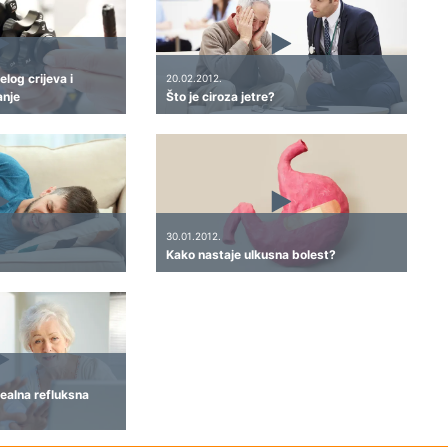
log crijeva i
20.02.2012.
anje
Što je ciroza jetre?
30.01.2012.
Kako nastaje ulkusna bolest?
ealna refluksna