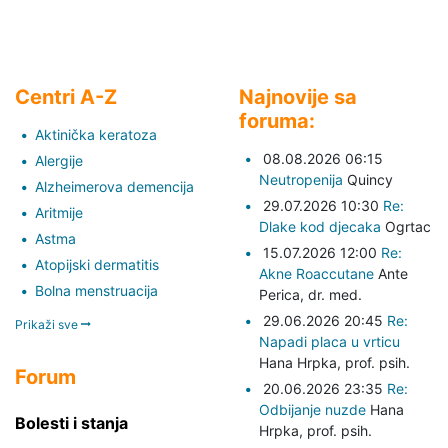
Centri A-Z
Najnovije sa
foruma:
Aktinička keratoza
08.08.2026 06:15
Alergije
Neutropenija
Quincy
Alzheimerova demencija
29.07.2026 10:30
Re:
Aritmije
Dlake kod djecaka
Ogrtac
Astma
15.07.2026 12:00
Re:
Atopijski dermatitis
Akne Roaccutane
Ante
Bolna menstruacija
Perica,
dr. med.
29.06.2026 20:45
Re:
Prikaži sve
Napadi placa u vrticu
Hana Hrpka,
prof. psih.
Forum
20.06.2026 23:35
Re:
Odbijanje nuzde
Hana
Bolesti i stanja
Hrpka,
prof. psih.