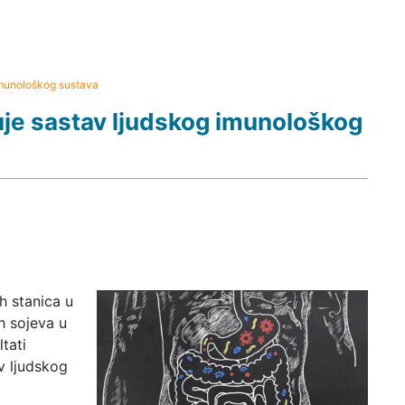
imunološkog sustava
uje sastav ljudskog imunološkog
h stanica u
ih sojeva u
tati
v ljudskog