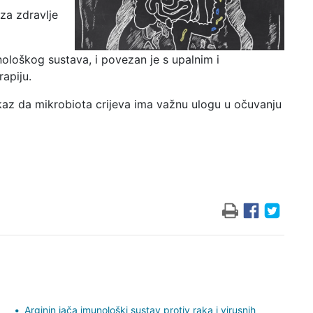
 za zdravlje
ološkog sustava, i povezan je s upalnim i
apiju.
okaz da mikrobiota crijeva ima važnu ulogu u očuvanju
Arginin jača imunološki sustav protiv raka i virusnih