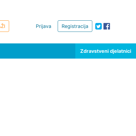
ŽI
Prijava
Registracija
Zdravstveni djelatnici