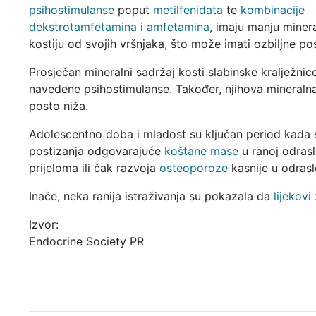
psihostimulanse
poput
metilfenidata
te
kombinacije
dekstrotamfetamina i amfetamina
, imaju manju miner
kostiju od svojih vršnjaka, što može imati ozbiljne pos
Prosječan mineralni sadržaj kosti slabinske kralježnice b
navedene psihostimulanse. Također, njihova mineralna 
posto niža.
Adolescentno doba i mladost su ključan period kada 
postizanja odgovarajuće
koštane mase
u ranoj odras
prijeloma ili čak razvoja
osteoporoze
kasnije u odraslo
Inače, neka ranija istraživanja su pokazala da
lijekov
Izvor:
Endocrine Society PR