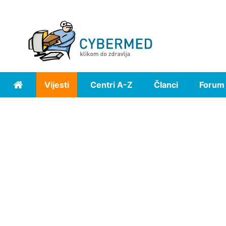
Vijesti
Centri A-Z
Članci
Forum
Home