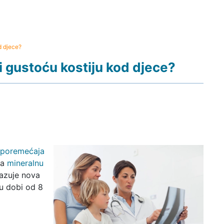
d djece?
i gustoću kostiju kod djece?
poremećaja
na
mineralnu
kazuje nova
 u dobi od 8