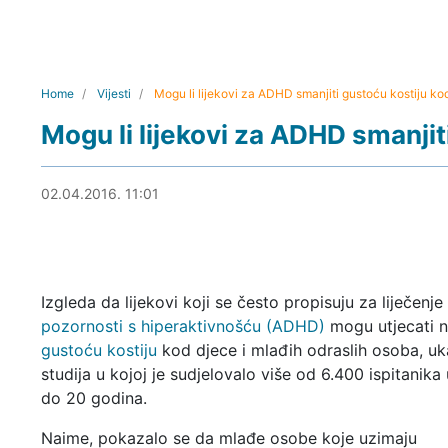
Home
Vijesti
Mogu li lijekovi za ADHD smanjiti gustoću kostiju ko
Mogu li lijekovi za ADHD smanjit
02.04.2016. 11:48
02.04.2016. 11:01
Izgleda da lijekovi koji se često propisuju za liječenje
pozornosti s hiperaktivnošću (ADHD)
mogu utjecati 
gustoću kostiju
kod djece i mlađih odraslih osoba, u
studija u kojoj je sudjelovalo više od 6.400 ispitanika
do 20 godina.
Naime, pokazalo se da mlađe osobe koje uzimaju