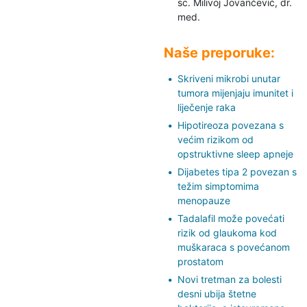
sc. Milivoj Jovančević,
dr.
med.
Naše preporuke:
Skriveni mikrobi unutar
tumora mijenjaju imunitet i
liječenje raka
Hipotireoza povezana s
većim rizikom od
opstruktivne sleep apneje
Dijabetes tipa 2 povezan s
težim simptomima
menopauze
Tadalafil može povećati
rizik od glaukoma kod
muškaraca s povećanom
prostatom
Novi tretman za bolesti
desni ubija štetne