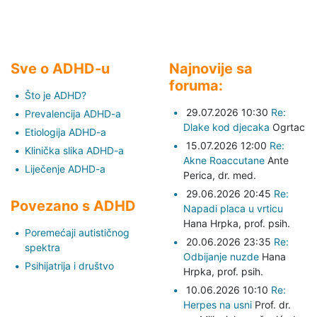
Sve o ADHD-u
Najnovije sa
foruma:
Što je ADHD?
29.07.2026 10:30
Re:
Prevalencija ADHD-a
Dlake kod djecaka
Ogrtac
Etiologija ADHD-a
15.07.2026 12:00
Re:
Klinička slika ADHD-a
Akne Roaccutane
Ante
Liječenje ADHD-a
Perica,
dr. med.
29.06.2026 20:45
Re:
Povezano s ADHD
Napadi placa u vrticu
Hana Hrpka,
prof. psih.
Poremećaji autističnog
20.06.2026 23:35
Re:
spektra
Odbijanje nuzde
Hana
Psihijatrija i društvo
Hrpka,
prof. psih.
10.06.2026 10:10
Re:
Herpes na usni
Prof. dr.