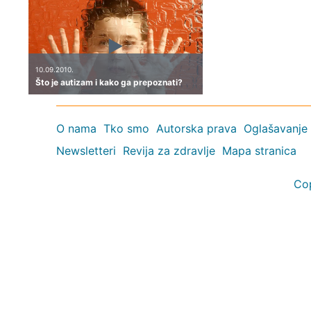
10.09.2010.
Što je autizam i kako ga prepoznati?
O nama
Tko smo
Autorska prava
Oglašavanje
Newsletteri
Revija za zdravlje
Mapa stranica
Co