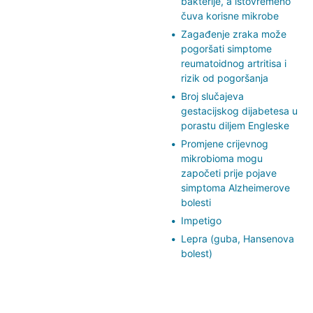
bakterije, a istovremeno
čuva korisne mikrobe
Zagađenje zraka može
pogoršati simptome
reumatoidnog artritisa i
rizik od pogoršanja
Broj slučajeva
gestacijskog dijabetesa u
porastu diljem Engleske
Promjene crijevnog
mikrobioma mogu
započeti prije pojave
simptoma Alzheimerove
bolesti
Impetigo
Lepra (guba, Hansenova
bolest)