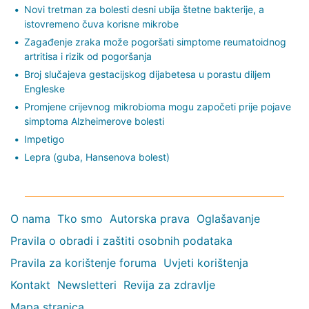
Novi tretman za bolesti desni ubija štetne bakterije, a
istovremeno čuva korisne mikrobe
Zagađenje zraka može pogoršati simptome reumatoidnog
artritisa i rizik od pogoršanja
Broj slučajeva gestacijskog dijabetesa u porastu diljem
Engleske
Promjene crijevnog mikrobioma mogu započeti prije pojave
simptoma Alzheimerove bolesti
Impetigo
Lepra (guba, Hansenova bolest)
O nama
Tko smo
Autorska prava
Oglašavanje
Pravila o obradi i zaštiti osobnih podataka
Pravila za korištenje foruma
Uvjeti korištenja
Kontakt
Newsletteri
Revija za zdravlje
Mapa stranica