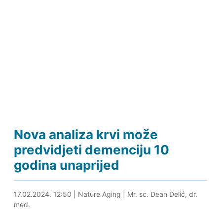
Nova analiza krvi može
predvidjeti demenciju 10
godina unaprijed
17.02.2024. 13:07
17.02.2024. 12:50
|
Nature Aging
|
Mr. sc. Dean Delić, dr.
med.