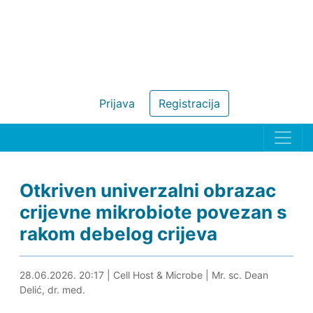
Prijava
Registracija
Otkriven univerzalni obrazac
crijevne mikrobiote povezan s
rakom debelog crijeva
07.07.2026. 00:00
28.06.2026. 20:17
|
Cell Host & Microbe
|
Mr. sc. Dean
Delić, dr. med.