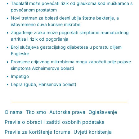
Tadalafil može povećati rizik od glaukoma kod muškaraca s
povećanom prostatom
Novi tretman za bolesti desni ubija štetne bakterije, a
istovremeno čuva korisne mikrobe
Zagađenje zraka može pogoršati simptome reumatoidnog
artritisa i rizik od pogoršanja
Broj slučajeva gestacijskog dijabetesa u porastu diljem
Engleske
Promjene crijevnog mikrobioma mogu započeti prije pojave
simptoma Alzheimerove bolesti
Impetigo
Lepra (guba, Hansenova bolest)
O nama
Tko smo
Autorska prava
Oglašavanje
Pravila o obradi i zaštiti osobnih podataka
Pravila za korištenje foruma
Uvjeti korištenja