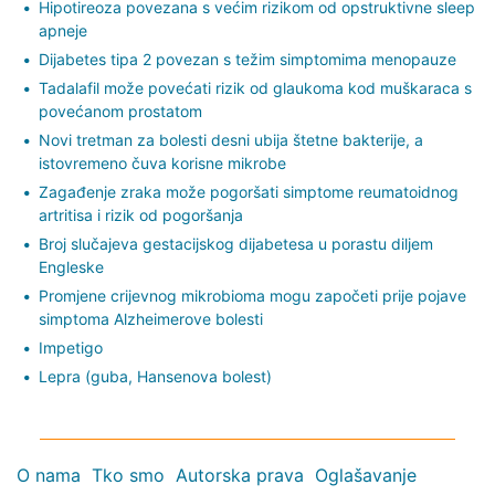
Hipotireoza povezana s većim rizikom od opstruktivne sleep
apneje
Dijabetes tipa 2 povezan s težim simptomima menopauze
Tadalafil može povećati rizik od glaukoma kod muškaraca s
povećanom prostatom
Novi tretman za bolesti desni ubija štetne bakterije, a
istovremeno čuva korisne mikrobe
Zagađenje zraka može pogoršati simptome reumatoidnog
artritisa i rizik od pogoršanja
Broj slučajeva gestacijskog dijabetesa u porastu diljem
Engleske
Promjene crijevnog mikrobioma mogu započeti prije pojave
simptoma Alzheimerove bolesti
Impetigo
Lepra (guba, Hansenova bolest)
O nama
Tko smo
Autorska prava
Oglašavanje