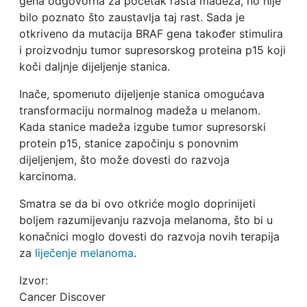
gena odgovorna za početak rasta madeža, no nije
bilo poznato što zaustavlja taj rast. Sada je
otkriveno da mutacija BRAF gena također stimulira
i proizvodnju tumor supresorskog proteina p15 koji
koči daljnje dijeljenje stanica.
Inače, spomenuto dijeljenje stanica omogućava
transformaciju normalnog madeža u melanom.
Kada stanice madeža izgube tumor supresorski
protein p15, stanice započinju s ponovnim
dijeljenjem, što može dovesti do razvoja
karcinoma.
Smatra se da bi ovo otkriće moglo doprinijeti
boljem razumijevanju razvoja melanoma, što bi u
konačnici moglo dovesti do razvoja novih terapija
za
liječenje melanoma
.
Izvor:
Cancer Discover