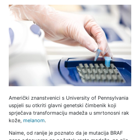
Američki znanstvenici s University of Pennsylvania
uspjeli su otkriti glavni genetski čimbenik koji
sprječava transformaciju madeža u smrtonosni rak
kože,
melanom
.
Naime, od ranije je poznato da je mutacija BRAF