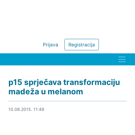
Prijava
Registracija
p15 sprječava transformaciju
madeža u melanom
10.08.2015. 12:21
10.08.2015. 11:49