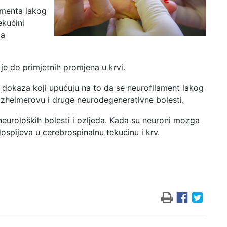
amenta lakog
ekućini
ma
je do primjetnih promjena u krvi.
 dokaza koji upućuju na to da se neurofilament lakog
Alzheimerovu i druge neurodegenerativne bolesti.
neuroloških bolesti i ozljeda. Kada su neuroni mozga
dospijeva u cerebrospinalnu tekućinu i krv.