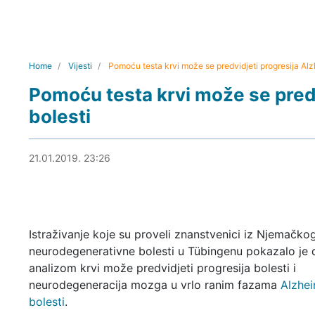
Home
Vijesti
Pomoću testa krvi može se predvidjeti progresija Al
Pomoću testa krvi može se pred
bolesti
22.01.2019. 00:06
21.01.2019. 23:26
Istraživanje koje su proveli znanstvenici iz Njemačko
neurodegenerativne bolesti u Tübingenu pokazalo je 
analizom krvi može predvidjeti progresija bolesti i
neurodegeneracija mozga u vrlo ranim fazama
Alzhe
bolesti
.