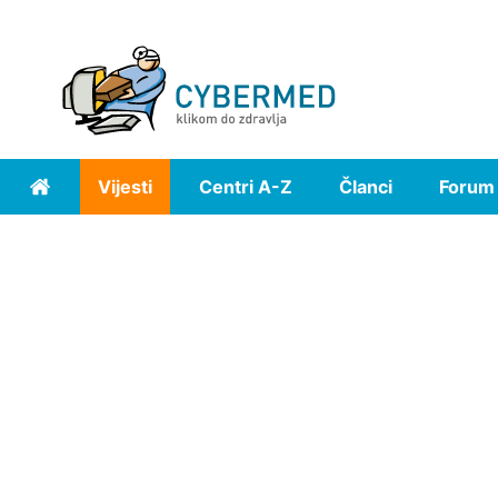
Vijesti
Centri A-Z
Članci
Forum
Home