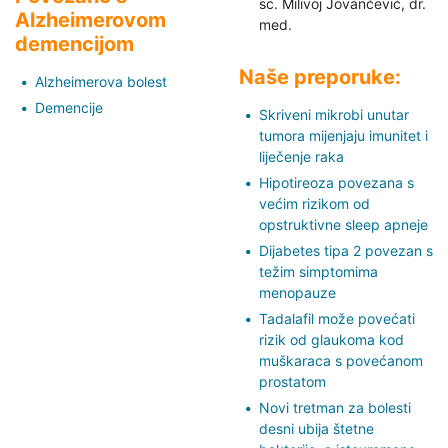
sc. Milivoj Jovančević,
dr.
Alzheimerovom
med.
demencijom
Naše preporuke:
Alzheimerova bolest
Demencije
Skriveni mikrobi unutar
tumora mijenjaju imunitet i
liječenje raka
Hipotireoza povezana s
većim rizikom od
opstruktivne sleep apneje
Dijabetes tipa 2 povezan s
težim simptomima
menopauze
Tadalafil može povećati
rizik od glaukoma kod
muškaraca s povećanom
prostatom
Novi tretman za bolesti
desni ubija štetne