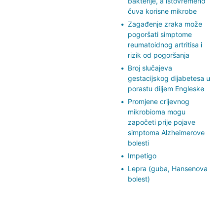
bakterije, a istovremeno
čuva korisne mikrobe
Zagađenje zraka može
pogoršati simptome
reumatoidnog artritisa i
rizik od pogoršanja
Broj slučajeva
gestacijskog dijabetesa u
porastu diljem Engleske
Promjene crijevnog
mikrobioma mogu
započeti prije pojave
simptoma Alzheimerove
bolesti
Impetigo
Lepra (guba, Hansenova
bolest)