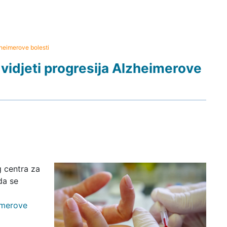
zheimerove bolesti
vidjeti progresija Alzheimerove
g centra za
da se
imerove