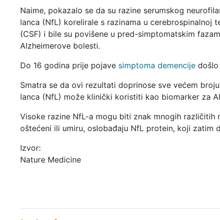
Naime, pokazalo se da su razine serumskog neurofil
lanca (NfL) korelirale s razinama u cerebrospinalnoj t
(CSF) i bile su povišene u pred-simptomatskim faza
Alzheimerove bolesti.
Do 16 godina prije pojave
simptoma demencije
došlo 
Smatra se da ovi rezultati doprinose sve većem broju
lanca (NfL) može klinički koristiti kao biomarker za 
Visoke razine NfL-a mogu biti znak mnogih različitih 
oštećeni ili umiru, oslobađaju NfL protein, koji zatim 
Izvor:
Nature Medicine