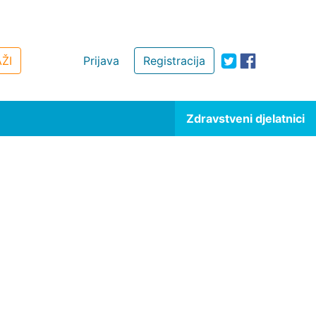
ŽI
Prijava
Registracija
Zdravstveni djelatnici