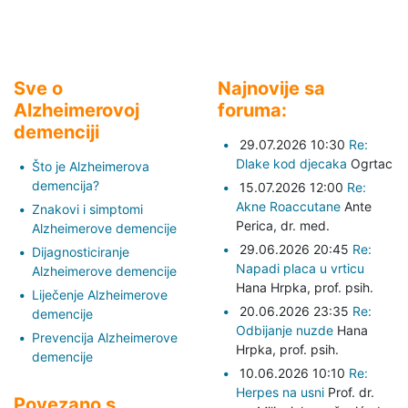
Sve o
Najnovije sa
Alzheimerovoj
foruma:
demenciji
29.07.2026 10:30
Re:
Dlake kod djecaka
Ogrtac
Što je Alzheimerova
demencija?
15.07.2026 12:00
Re:
Akne Roaccutane
Ante
Znakovi i simptomi
Perica,
dr. med.
Alzheimerove demencije
29.06.2026 20:45
Re:
Dijagnosticiranje
Napadi placa u vrticu
Alzheimerove demencije
Hana Hrpka,
prof. psih.
Liječenje Alzheimerove
20.06.2026 23:35
Re:
demencije
Odbijanje nuzde
Hana
Prevencija Alzheimerove
Hrpka,
prof. psih.
demencije
10.06.2026 10:10
Re:
Herpes na usni
Prof. dr.
Povezano s