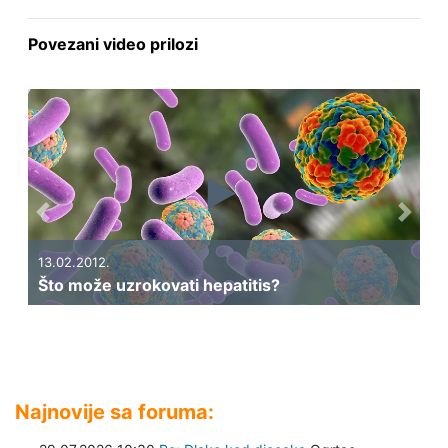
Povezani video prilozi
Previous
Next
13.02.2012.
Što može uzrokovati hepatitis?
Najnovije sa foruma: