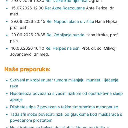
29.07.2026 10:30
Re: Dlake kod djecaka
Ogrtac
15.07.2026 12:00
Re: Akne Roaccutane
Ante Perica,
dr.
med.
29.06.2026 20:45
Re: Napadi placa u vrticu
Hana Hrpka,
prof. psih.
20.06.2026 23:35
Re: Odbijanje nuzde
Hana Hrpka,
prof.
psih.
10.06.2026 10:10
Re: Herpes na usni
Prof. dr. sc. Milivoj
Jovančević,
dr. med.
Naše preporuke:
Skriveni mikrobi unutar tumora mijenjaju imunitet i liječenje
raka
Hipotireoza povezana s većim rizikom od opstruktivne sleep
apneje
Dijabetes tipa 2 povezan s težim simptomima menopauze
Tadalafil može povećati rizik od glaukoma kod muškaraca s
povećanom prostatom
Novi tretman za bolesti desni ubija štetne bakterije, a