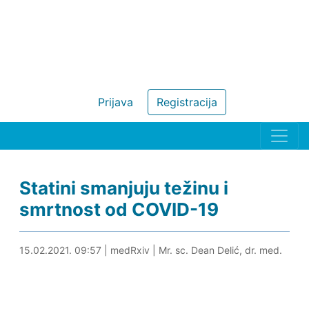
Prijava
Registracija
Statini smanjuju težinu i
smrtnost od COVID-19
15.02.2021. 10:14
15.02.2021. 09:57
|
medRxiv
|
Mr. sc. Dean Delić, dr. med.