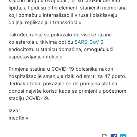
ključnu ulogu u ovoj upali, jer su citokini derivati ​​
lipida, a lipidi su bitni elementi staničnih membrana
koji pomažu u internalizaciji virusa i olakšavaju
daljnju replikaciju i transkripciju.
Također, ranije se pokazalo da visoke razine
kolesterola u tkivima potiču
SARS-CoV-2
endocitozu u stanicu domaćina, omogućujući
uspostavljanje infekcije.
Primjena statina u COVID-19 bolesnika nakon
hospitalizacije smanjuje rizik od smrti za 47 posto.
Jednako tako, pokazalo se da primjena statina
donosi najviše koristi kada se primjeni u početnom
stadiju COVID-19.
Izvor:
medRxiv