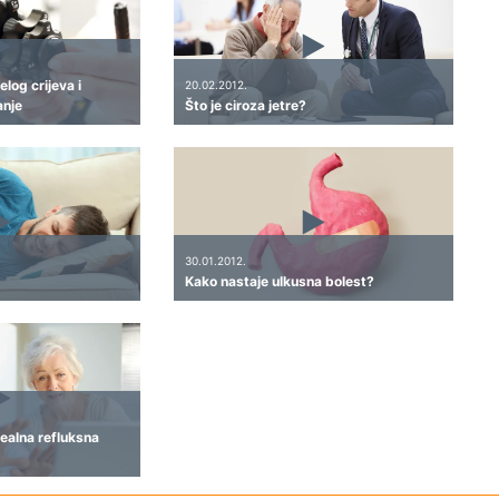
log crijeva i
20.02.2012.
anje
Što je ciroza jetre?
30.01.2012.
Kako nastaje ulkusna bolest?
ealna refluksna