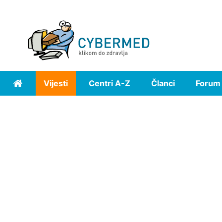
Vijesti
Centri A-Z
Članci
Forum
Home