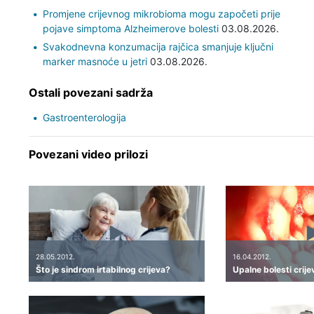
Promjene crijevnog mikrobioma mogu započeti prije
pojave simptoma Alzheimerove bolesti
03.08.2026.
Svakodnevna konzumacija rajčica smanjuje ključni
marker masnoće u jetri
03.08.2026.
Ostali povezani sadrža
Gastroenterologija
Povezani video prilozi
28.05.2012.
16.04.2012.
Što je sindrom irtabilnog crijeva?
Upalne bolesti crije