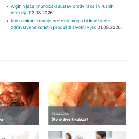
Arginin jača imunološki sustav protiv raka i virusnih
infekcija
02.08.2026.
Konzumiranje manje proteina moglo bi imati veće
zdravstvene koristi i produžiti životni vijek
01.08.2026.
26.03.2012.
va
Što je divertikuloza?