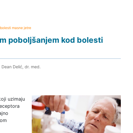
olesti masne jetre
m poboljšanjem kod bolesti
. Dean Delić, dr. med.
koji uzimaju
receptora
ajno
kom