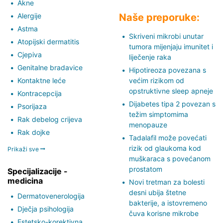
Akne
Alergije
Naše preporuke:
Astma
Skriveni mikrobi unutar
Atopijski dermatitis
tumora mijenjaju imunitet i
Cjepiva
liječenje raka
Genitalne bradavice
Hipotireoza povezana s
Kontaktne leće
većim rizikom od
opstruktivne sleep apneje
Kontracepcija
Dijabetes tipa 2 povezan s
Psorijaza
težim simptomima
Rak debelog crijeva
menopauze
Rak dojke
Tadalafil može povećati
rizik od glaukoma kod
Prikaži sve
muškaraca s povećanom
prostatom
Specijalizacije -
medicina
Novi tretman za bolesti
desni ubija štetne
Dermatovenerologija
bakterije, a istovremeno
Dječja psihologija
čuva korisne mikrobe
Estetsko-korektivna