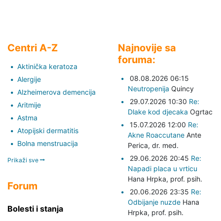
Centri A-Z
Najnovije sa
foruma:
Aktinička keratoza
08.08.2026 06:15
Alergije
Neutropenija
Quincy
Alzheimerova demencija
29.07.2026 10:30
Re:
Aritmije
Dlake kod djecaka
Ogrtac
Astma
15.07.2026 12:00
Re:
Atopijski dermatitis
Akne Roaccutane
Ante
Bolna menstruacija
Perica,
dr. med.
29.06.2026 20:45
Re:
Prikaži sve
Napadi placa u vrticu
Hana Hrpka,
prof. psih.
Forum
20.06.2026 23:35
Re:
Odbijanje nuzde
Hana
Bolesti i stanja
Hrpka,
prof. psih.