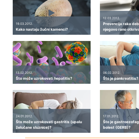
12.03.2012.
Prevencija raka debe
19.03.2012.
Kako nastaju žučni kamenci?
njegovo rano otkriv
13.02.2012.
06.02.2012.
Što može uzrokovati hepatitis?
Što je pankreatitis?
24.01.2012.
17.01.2012.
Što može uzrokovati gastritis (upalu
Što je gastroezofag
želučane sluznice)?
bolest (GERB)?