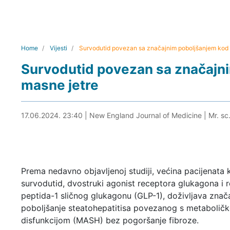
Home
Vijesti
Survodutid povezan sa značajnim poboljšanjem kod b
Survodutid povezan sa značajni
masne jetre
18.06.2024. 10:48
17.06.2024. 23:40
|
New England Journal of Medicine
|
Mr. sc
Prema nedavno objavljenoj studiji, većina pacijenata 
survodutid, dvostruki agonist receptora glukagona i 
peptida-1 sličnog glukagonu (GLP-1), doživljava znač
poboljšanje steatohepatitisa povezanog s metabolič
disfunkcijom (MASH) bez pogoršanje fibroze.