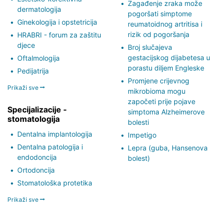
Zagađenje zraka može
dermatologija
pogoršati simptome
Ginekologija i opstetricija
reumatoidnog artritisa i
rizik od pogoršanja
HRABRI - forum za zaštitu
djece
Broj slučajeva
gestacijskog dijabetesa u
Oftalmologija
porastu diljem Engleske
Pedijatrija
Promjene crijevnog
Prikaži sve
mikrobioma mogu
započeti prije pojave
Specijalizacije -
simptoma Alzheimerove
stomatologija
bolesti
Dentalna implantologija
Impetigo
Dentalna patologija i
Lepra (guba, Hansenova
endodoncija
bolest)
Ortodoncija
Stomatološka protetika
Prikaži sve