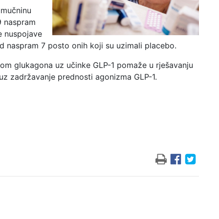
i mučninu
9 naspram
e nuspojave
id naspram 7 posto onih koji su uzimali placebo.
zmom glukagona uz učinke GLP-1 pomaže u rješavanju
e uz zadržavanje prednosti agonizma GLP-1.