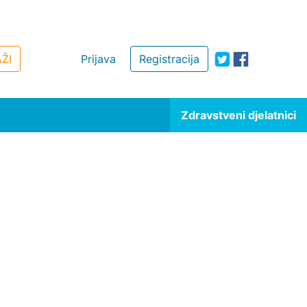
ŽI
Prijava
Registracija
Zdravstveni djelatnici