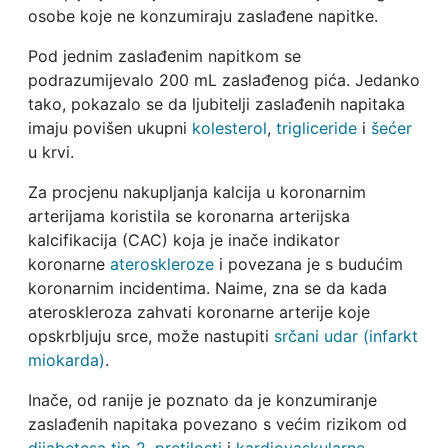
osobe koje ne konzumiraju zaslađene napitke.
Pod jednim zaslađenim napitkom se
podrazumijevalo 200 mL zaslađenog pića. Jedanko
tako, pokazalo se da ljubitelji zaslađenih napitaka
imaju povišen ukupni
kolesterol
,
trigliceride
i
šećer
u krvi.
Za procjenu nakupljanja kalcija u koronarnim
arterijama koristila se koronarna arterijska
kalcifikacija (CAC) koja je inače indikator
koronarne
ateroskleroze
i povezana je s budućim
koronarnim incidentima. Naime, zna se da kada
ateroskleroza zahvati koronarne arterije koje
opskrbljuju srce, može nastupiti
srčani udar (infarkt
miokarda)
.
Inače, od ranije je poznato da je konzumiranje
zaslađenih napitaka povezano s većim rizikom od