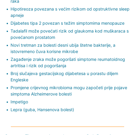
raka
Hipotireoza povezana s većim rizikom od opstruktivne sleep
apneje
Dijabetes tipa 2 povezan s težim simptomima menopauze
Tadalafil može povećati rizik od glaukoma kod muškaraca s
povećanom prostatom
Novi tretman za bolesti desni ubija štetne bakterije, a
istovremeno čuva korisne mikrobe
Zagađenje zraka može pogoršati simptome reumatoidnog
artritisa i rizik od pogoršanja
Broj slučajeva gestacijskog dijabetesa u porastu diljem
Engleske
Promjene crijevnog mikrobioma mogu započeti prije pojave
simptoma Alzheimerove bolesti
Impetigo
Lepra (guba, Hansenova bolest)