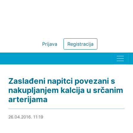
Prijava
Registracija
Zaslađeni napitci povezani s
nakupljanjem kalcija u srčanim
arterijama
26.04.2016. 12:10
26.04.2016. 11:19