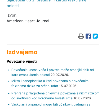
dijabetesa tip 2
,
pretilosti
i
kardiovaskularne
bolesti
.
Izvor:
American Heart Journal
Izdvajamo
Povezane vijesti
Povećanje unosa voća i povrća može smanjiti rizik od
kardiovaskularnih bolesti
20.07.2026.
Mikro i nanoplastika u krvi povezana s povećanim
faktorima rizika za srčani udar
15.07.2026.
Prehrana prilagođena crijevima povezana s nižim rizikom
od smrtnosti kod koronarne bolesti srca
10.07.2026.
Vaskularni organoidi mogu biti učinkovit tretman za