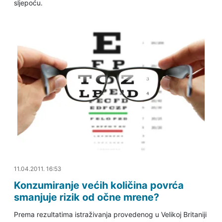
sljepoću.
20.06.2011. 22:28
11.04.2011. 16:53
Konzumiranje većih količina povrća
smanjuje rizik od očne mrene?
Prema rezultatima istraživanja provedenog u Velikoj Britaniji