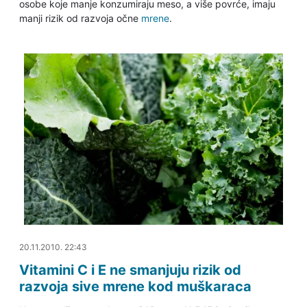
osobe koje manje konzumiraju meso, a više povrće, imaju
manji rizik od razvoja očne
mrene
.
20.06.2011. 23:11
20.11.2010. 22:43
Vitamini C i E ne smanjuju rizik od
razvoja sive mrene kod muškaraca