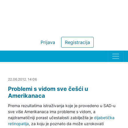
Prijava
Registracija
22.06.2012. 14:37
22.06.2012. 14:06
Problemi s vidom sve češći u
Amerikanaca
Prema rezultatima istraživanja koje je provedeno u SAD-u
sve više Amerikanaca ima probleme s vidom, a
najdramatičniji porast učestalosti zabilježila je
dijabetička
retinopatija
, za koju je poznato da može uzrokovati