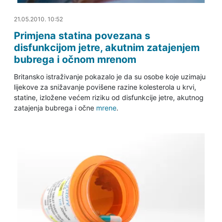
20.06.2011. 22:38
21.05.2010. 10:52
Primjena statina povezana s
disfunkcijom jetre, akutnim zatajenjem
bubrega i očnom mrenom
Britansko istraživanje pokazalo je da su osobe koje uzimaju
lijekove za snižavanje povišene razine kolesterola u krvi,
statine, izložene većem riziku od disfunkcije jetre, akutnog
zatajenja bubrega i očne
mrene
.