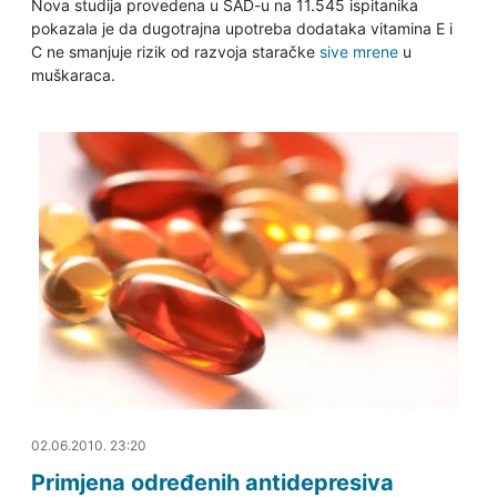
Nova studija provedena u SAD-u na 11.545 ispitanika
pokazala je da dugotrajna upotreba dodataka vitamina E i
C ne smanjuje rizik od razvoja staračke
sive mrene
u
muškaraca.
20.06.2011. 22:32
02.06.2010. 23:20
Primjena određenih antidepresiva