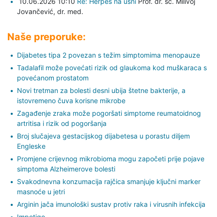
10.06.2026 10:10
Re: Herpes na usni
Prof. dr. sc. Milivoj
Jovančević,
dr. med.
Naše preporuke:
Dijabetes tipa 2 povezan s težim simptomima menopauze
Tadalafil može povećati rizik od glaukoma kod muškaraca s
povećanom prostatom
Novi tretman za bolesti desni ubija štetne bakterije, a
istovremeno čuva korisne mikrobe
Zagađenje zraka može pogoršati simptome reumatoidnog
artritisa i rizik od pogoršanja
Broj slučajeva gestacijskog dijabetesa u porastu diljem
Engleske
Promjene crijevnog mikrobioma mogu započeti prije pojave
simptoma Alzheimerove bolesti
Svakodnevna konzumacija rajčica smanjuje ključni marker
masnoće u jetri
Arginin jača imunološki sustav protiv raka i virusnih infekcija
Impetigo