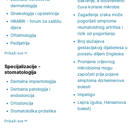
bakterije, a istovremeno
dermatologija
čuva korisne mikrobe
Ginekologija i opstetricija
Zagađenje zraka može
pogoršati simptome
HRABRI - forum za zaštitu
reumatoidnog artritisa i
djece
rizik od pogoršanja
Oftalmologija
Broj slučajeva
Pedijatrija
gestacijskog dijabetesa u
Prikaži sve
porastu diljem Engleske
Promjene crijevnog
Specijalizacije -
mikrobioma mogu
stomatologija
započeti prije pojave
simptoma Alzheimerove
Dentalna implantologija
bolesti
Dentalna patologija i
Impetigo
endodoncija
Lepra (guba, Hansenova
Ortodoncija
bolest)
Stomatološka protetika
Prikaži sve