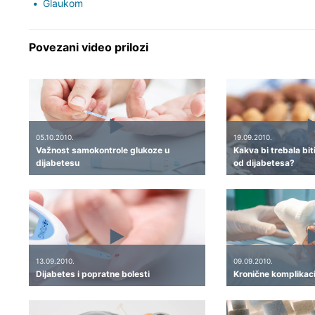
Glaukom
Povezani video prilozi
05.10.2010.
19.09.2010.
Važnost samokontrole glukoze u
Kakva bi trebala bit
dijabetesu
od dijabetesa?
13.09.2010.
09.09.2010.
Dijabetes i popratne bolesti
Kronične komplikaci