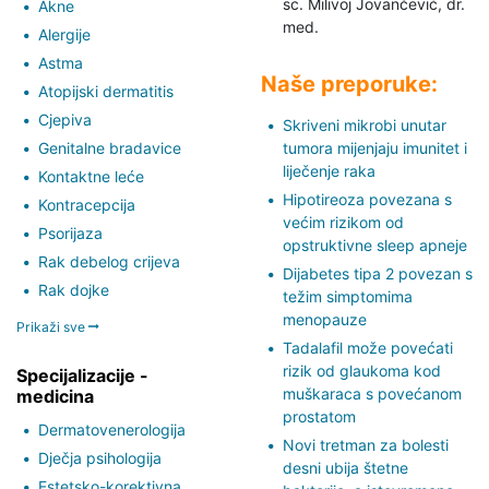
sc. Milivoj Jovančević,
dr.
Akne
med.
Alergije
Astma
Naše preporuke:
Atopijski dermatitis
Cjepiva
Skriveni mikrobi unutar
Genitalne bradavice
tumora mijenjaju imunitet i
liječenje raka
Kontaktne leće
Hipotireoza povezana s
Kontracepcija
većim rizikom od
Psorijaza
opstruktivne sleep apneje
Rak debelog crijeva
Dijabetes tipa 2 povezan s
Rak dojke
težim simptomima
menopauze
Prikaži sve
Tadalafil može povećati
rizik od glaukoma kod
Specijalizacije -
muškaraca s povećanom
medicina
prostatom
Dermatovenerologija
Novi tretman za bolesti
Dječja psihologija
desni ubija štetne
Estetsko-korektivna