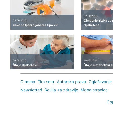
02.09.2010.
Čimbenici rizika za
03.09.2010.
Kako se liječi dijabetes tipa 2?
dijabetesa
26.08.2010.
10.05.2010.
Što je dijabetes?
Što je metabolički 
O nama
Tko smo
Autorska prava
Oglašavanje
Newsletteri
Revija za zdravlje
Mapa stranica
Co