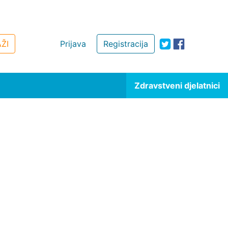
ŽI
Prijava
Registracija
Zdravstveni djelatnici