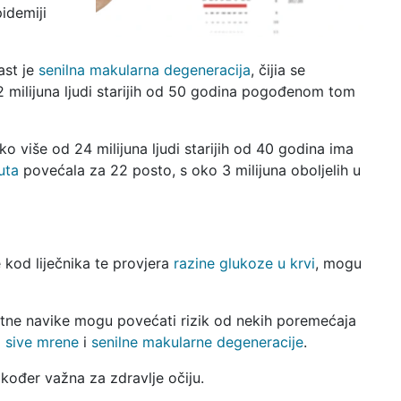
pidemiji
ast je
senilna makularna degeneracija
, čijia se
2 milijuna ljudi starijih od 50 godina pogođenom tom
o više od 24 milijuna ljudi starijih od 40 godina ima
uta
povećala za 22 posto, s oko 3 milijuna oboljelih u
e kod liječnika te provjera
razine glukoze u krvi
, mogu
otne navike mogu povećati rizik od nekih poremećaja
j
sive mrene
i
senilne makularne degeneracije
.
kođer važna za zdravlje očiju.