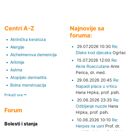
Centri A-Z
Najnovije sa
foruma:
Aktinička keratoza
29.07.2026 10:30
Re:
Alergije
Dlake kod djecaka
Ogrtac
Alzheimerova demencija
15.07.2026 12:00
Re:
Aritmije
Akne Roaccutane
Ante
Astma
Perica,
dr. med.
Atopijski dermatitis
29.06.2026 20:45
Re:
Bolna menstruacija
Napadi placa u vrticu
Hana Hrpka,
prof. psih.
Prikaži sve
20.06.2026 23:35
Re:
Odbijanje nuzde
Hana
Forum
Hrpka,
prof. psih.
10.06.2026 10:10
Re:
Bolesti i stanja
Herpes na usni
Prof. dr.