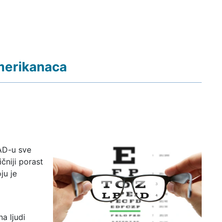
merikanaca
SAD-u sve
čniji porast
ju je
a ljudi