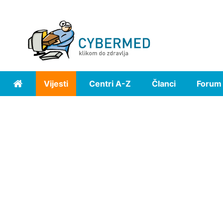
Vijesti
Centri A-Z
Članci
Forum
Home