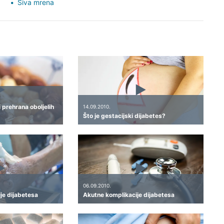
Siva mrena
i prehrana oboljelih
14.09.2010.
Što je gestacijski dijabetes?
06.09.2010.
je dijabetesa
Akutne komplikacije dijabetesa