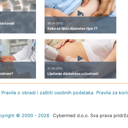
 nastanak
30.08.2010.
Kako se liječi dijabetes tipa 1?
21.04.2010.
sindrom?
Liječenje dijabetesa u trudnoći
Pravila o obradi i zaštiti osobnih podataka
Pravila za kor
pyright © 2000 - 2026
Cybermed d.o.o. Sva prava pridrž