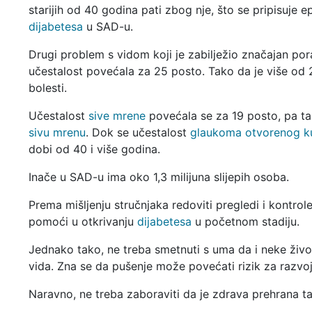
starijih od 40 godina pati zbog nje, što se pripisuje e
dijabetesa
u SAD-u.
Drugi problem s vidom koji je zabilježio značajan por
učestalost povećala za 25 posto. Tako da je više od 
bolesti.
Učestalost
sive mrene
povećala se za 19 posto, pa tak
sivu mrenu
. Dok se učestalost
glaukoma otvorenog k
dobi od 40 i više godina.
Inače u SAD-u ima oko 1,3 milijuna slijepih osoba.
Prema mišljenju stručnjaka redoviti pregledi i kontrol
pomoći u otkrivanju
dijabetesa
u početnom stadiju.
Jednako tako, ne treba smetnuti s uma da i neke živ
vida. Zna se da pušenje može povećati rizik za razvo
Naravno, ne treba zaboraviti da je zdrava prehrana ta