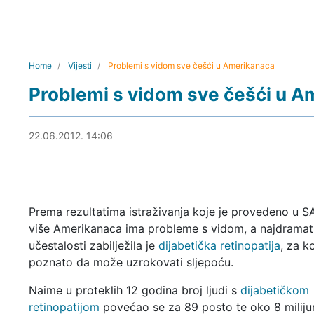
Home
Vijesti
Problemi s vidom sve češći u Amerikanaca
Problemi s vidom sve češći u A
22.06.2012. 14:37
22.06.2012. 14:06
Prema rezultatima istraživanja koje je provedeno u 
više Amerikanaca ima probleme s vidom, a najdramati
učestalosti zabilježila je
dijabetička retinopatija
, za ko
poznato da može uzrokovati sljepoću.
Naime u proteklih 12 godina broj ljudi s
dijabetičkom
retinopatijom
povećao se za 89 posto te oko 8 milijun