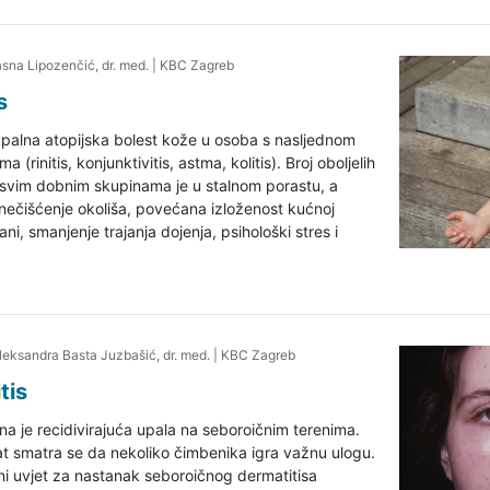
Jasna Lipozenčić, dr. med.
|
KBC Zagreb
s
 upalna atopijska bolest kože u osoba s nasljednom
 (rinitis, konjunktivitis, astma, kolitis). Broj oboljelih
 svim dobnim skupinama je u stalnom porastu, a
onečišćenje okoliša, povećana izloženost kućnoj
ni, smanjenje trajanja dojenja, psihološki stres i
 Aleksandra Basta Juzbašić, dr. med.
|
KBC Zagreb
tis
na je recidivirajuća upala na seboroičnim terenima.
t smatra se da nekoliko čimbenika igra važnu ulogu.
ljni uvjet za nastanak seboroičnog dermatitisa