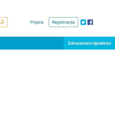
ŽI
Prijava
Registracija
Zdravstveni djelatnici