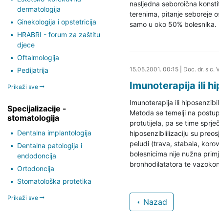
nasljedna seboroična konsti
dermatologija
terenima, pitanje seboreje o
Ginekologija i opstetricija
samo u oko 50% bolesnika.
HRABRI - forum za zaštitu
djece
Oftalmologija
27.08.2019. 16:47
15.05.2001. 00:15
|
Doc. dr. s c.
Pedijatrija
Imunoterapija ili hi
Prikaži sve
Imunoterapija ili hiposenzibil
Specijalizacije -
Metoda se temelji na postup
stomatologija
protutijela, pa se time sprj
Dentalna implantologija
hiposenziblilizaciju su preos
peludi (trava, stabala, kor
Dentalna patologija i
bolesnicima nije nužna primj
endodoncija
bronhodilatatora te vazokon
Ortodoncija
Stomatološka protetika
Prikaži sve
Nazad