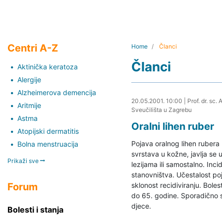
Centri A-Z
Home
Članci
Članci
Aktinička keratoza
Alergije
Alzheimerova demencija
27.08.2019. 16:40
20.05.2001. 10:00
|
Prof. dr. sc
Aritmije
Sveučilišta u Zagrebu
Astma
Oralni lihen ruber
Atopijski dermatitis
Pojava oralnog lihen rubera 
Bolna menstruacija
svrstava u kožne, javlja se
Prikaži sve
lezijama ili samostalno. Inci
stanovništva. Učestalost poj
Forum
sklonost recidiviranju. Bolest
do 65. godine. Sporadično se
djece.
Bolesti i stanja