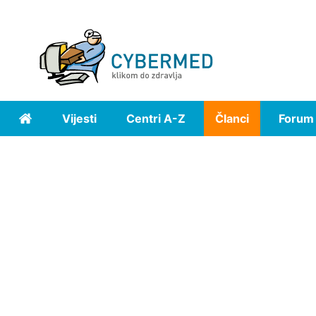
Vijesti
Centri A-Z
Članci
Forum
Home
(current)