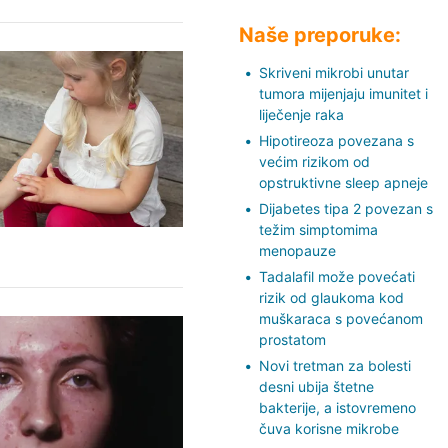
Naše preporuke:
Skriveni mikrobi unutar
tumora mijenjaju imunitet i
liječenje raka
Hipotireoza povezana s
većim rizikom od
opstruktivne sleep apneje
Dijabetes tipa 2 povezan s
težim simptomima
menopauze
Tadalafil može povećati
rizik od glaukoma kod
muškaraca s povećanom
prostatom
Novi tretman za bolesti
desni ubija štetne
bakterije, a istovremeno
čuva korisne mikrobe