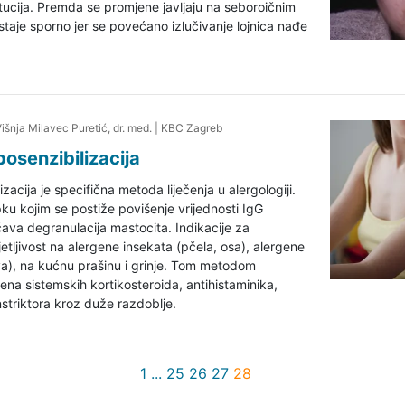
tucija. Premda se promjene javljaju na seboroičnim
staje sporno jer se povećano izlučivanje lojnica nađe
 Višnja Milavec Puretić, dr. med.
|
KBC Zagreb
posenzibilizacija
izacija je specifična metoda liječenja u alergologiji.
ku kojim se postiže povišenje vrijednosti IgG
ečava degranulacija mastocita. Indikacije za
jetljivost na alergene insekata (pčela, osa), alergene
ova), na kućnu prašinu i grinje. Tom metodom
ena sistemskih kortikosteroida, antihistaminika,
striktora kroz duže razdoblje.
1
...
25
26
27
28