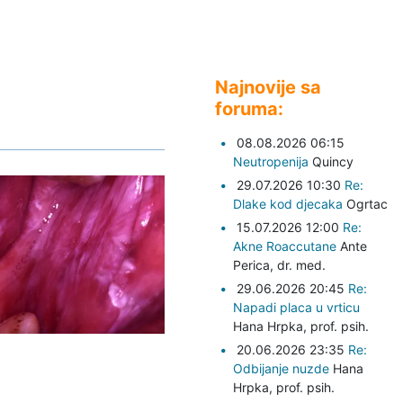
Najnovije sa
foruma:
08.08.2026 06:15
Neutropenija
Quincy
29.07.2026 10:30
Re:
Dlake kod djecaka
Ogrtac
15.07.2026 12:00
Re:
Akne Roaccutane
Ante
Perica,
dr. med.
29.06.2026 20:45
Re:
Napadi placa u vrticu
Hana Hrpka,
prof. psih.
20.06.2026 23:35
Re:
Odbijanje nuzde
Hana
Hrpka,
prof. psih.