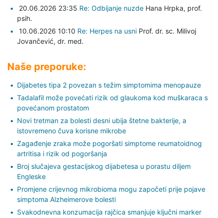
20.06.2026 23:35
Re: Odbijanje nuzde
Hana Hrpka,
prof.
psih.
10.06.2026 10:10
Re: Herpes na usni
Prof. dr. sc. Milivoj
Jovančević,
dr. med.
Naše preporuke:
Dijabetes tipa 2 povezan s težim simptomima menopauze
Tadalafil može povećati rizik od glaukoma kod muškaraca s
povećanom prostatom
Novi tretman za bolesti desni ubija štetne bakterije, a
istovremeno čuva korisne mikrobe
Zagađenje zraka može pogoršati simptome reumatoidnog
artritisa i rizik od pogoršanja
Broj slučajeva gestacijskog dijabetesa u porastu diljem
Engleske
Promjene crijevnog mikrobioma mogu započeti prije pojave
simptoma Alzheimerove bolesti
Svakodnevna konzumacija rajčica smanjuje ključni marker