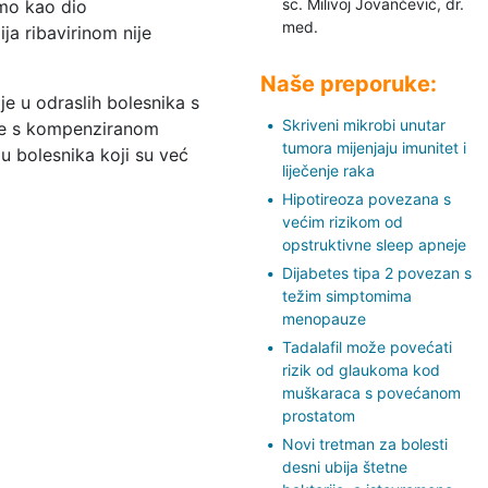
sc. Milivoj Jovančević,
dr.
amo kao dio
med.
ja ribavirinom nije
Naše preporuke:
je u odraslih bolesnika s
Skriveni mikrobi unutar
ike s kompenziranom
tumora mijenjaju imunitet i
 u bolesnika koji su već
liječenje raka
Hipotireoza povezana s
većim rizikom od
opstruktivne sleep apneje
Dijabetes tipa 2 povezan s
težim simptomima
menopauze
Tadalafil može povećati
rizik od glaukoma kod
muškaraca s povećanom
prostatom
Novi tretman za bolesti
desni ubija štetne