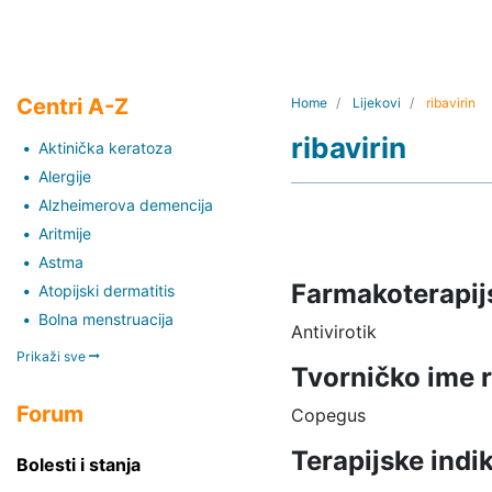
Centri A-Z
Home
Lijekovi
ribavirin
ribavirin
Aktinička keratoza
Alergije
Alzheimerova demencija
Aritmije
Astma
Farmakoterapij
Atopijski dermatitis
Bolna menstruacija
Antivirotik
Prikaži sve
Tvorničko ime r
Forum
Copegus
Terapijske indik
Bolesti i stanja