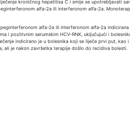
a liječenje kroničnog hepatitisa C i smije se upotrebljavati s
eginterferonom alfa-2a ili interferonom alfa-2a. Monoterapi
 peginterferonom alfa-2a ili interferonom alfa-2a indicirana 
ma i pozitivnim serumskim HCV-RNK, uključujući i bolesn
čenje indicirano je u bolesnika koji se liječe prvi put, kao i
a, ali je nakon završetka terapije došlo do recidiva bolesti.