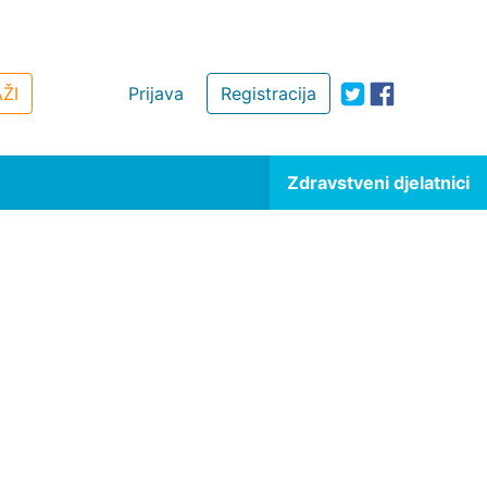
ŽI
Prijava
Registracija
Zdravstveni djelatnici