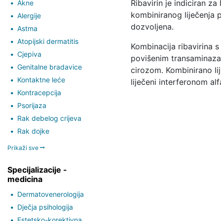
Ribavirin je indiciran z
Akne
kombiniranog liječenja p
Alergije
dozvoljena.
Astma
Atopijski dermatitis
Kombinacija ribavirina s
Cjepiva
povišenim transaminaza
Genitalne bradavice
cirozom. Kombinirano lije
Kontaktne leće
liječeni interferonom alf
Kontracepcija
Psorijaza
Rak debelog crijeva
Rak dojke
Prikaži sve
Specijalizacije -
medicina
Dermatovenerologija
Dječja psihologija
Estetsko-korektivna