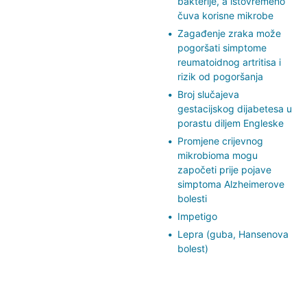
bakterije, a istovremeno
čuva korisne mikrobe
Zagađenje zraka može
pogoršati simptome
reumatoidnog artritisa i
rizik od pogoršanja
Broj slučajeva
gestacijskog dijabetesa u
porastu diljem Engleske
Promjene crijevnog
mikrobioma mogu
započeti prije pojave
simptoma Alzheimerove
bolesti
Impetigo
Lepra (guba, Hansenova
bolest)