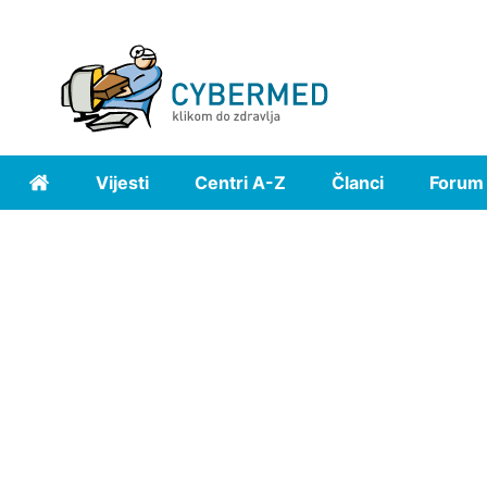
Vijesti
Centri A-Z
Članci
Forum
Home