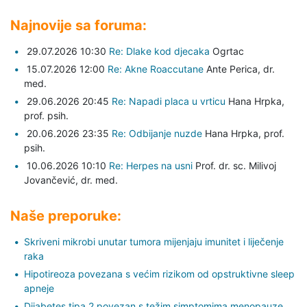
Najnovije sa foruma:
29.07.2026 10:30
Re: Dlake kod djecaka
Ogrtac
15.07.2026 12:00
Re: Akne Roaccutane
Ante Perica,
dr.
med.
29.06.2026 20:45
Re: Napadi placa u vrticu
Hana Hrpka,
prof. psih.
20.06.2026 23:35
Re: Odbijanje nuzde
Hana Hrpka,
prof.
psih.
10.06.2026 10:10
Re: Herpes na usni
Prof. dr. sc. Milivoj
Jovančević,
dr. med.
Naše preporuke:
Skriveni mikrobi unutar tumora mijenjaju imunitet i liječenje
raka
Hipotireoza povezana s većim rizikom od opstruktivne sleep
apneje
Dijabetes tipa 2 povezan s težim simptomima menopauze