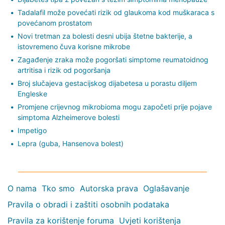
Tadalafil može povećati rizik od glaukoma kod muškaraca s
povećanom prostatom
Novi tretman za bolesti desni ubija štetne bakterije, a
istovremeno čuva korisne mikrobe
Zagađenje zraka može pogoršati simptome reumatoidnog
artritisa i rizik od pogoršanja
Broj slučajeva gestacijskog dijabetesa u porastu diljem
Engleske
Promjene crijevnog mikrobioma mogu započeti prije pojave
simptoma Alzheimerove bolesti
Impetigo
Lepra (guba, Hansenova bolest)
O nama
Tko smo
Autorska prava
Oglašavanje
Pravila o obradi i zaštiti osobnih podataka
Pravila za korištenje foruma
Uvjeti korištenja