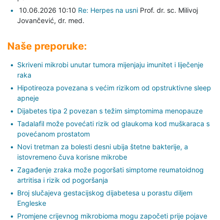
10.06.2026 10:10
Re: Herpes na usni
Prof. dr. sc. Milivoj
Jovančević,
dr. med.
Naše preporuke:
Skriveni mikrobi unutar tumora mijenjaju imunitet i liječenje
raka
Hipotireoza povezana s većim rizikom od opstruktivne sleep
apneje
Dijabetes tipa 2 povezan s težim simptomima menopauze
Tadalafil može povećati rizik od glaukoma kod muškaraca s
povećanom prostatom
Novi tretman za bolesti desni ubija štetne bakterije, a
istovremeno čuva korisne mikrobe
Zagađenje zraka može pogoršati simptome reumatoidnog
artritisa i rizik od pogoršanja
Broj slučajeva gestacijskog dijabetesa u porastu diljem
Engleske
Promjene crijevnog mikrobioma mogu započeti prije pojave