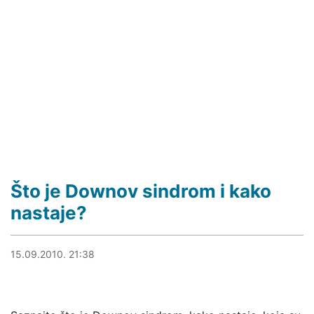
Što je Downov sindrom i kako
nastaje?
19.09.2018. 22:39
15.09.2010. 21:38