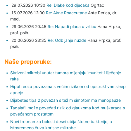
29.07.2026 10:30
Re: Dlake kod djecaka
Ogrtac
15.07.2026 12:00
Re: Akne Roaccutane
Ante Perica,
dr.
med.
29.06.2026 20:45
Re: Napadi placa u vrticu
Hana Hrpka,
prof. psih.
20.06.2026 23:35
Re: Odbijanje nuzde
Hana Hrpka,
prof.
psih.
Naše preporuke:
Skriveni mikrobi unutar tumora mijenjaju imunitet i liječenje
raka
Hipotireoza povezana s većim rizikom od opstruktivne sleep
apneje
Dijabetes tipa 2 povezan s težim simptomima menopauze
Tadalafil može povećati rizik od glaukoma kod muškaraca s
povećanom prostatom
Novi tretman za bolesti desni ubija štetne bakterije, a
istovremeno čuva korisne mikrobe