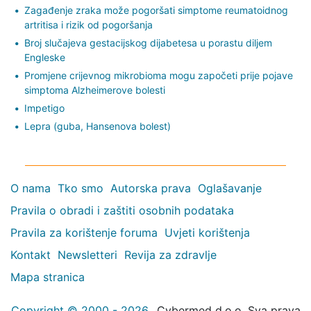
Zagađenje zraka može pogoršati simptome reumatoidnog
artritisa i rizik od pogoršanja
Broj slučajeva gestacijskog dijabetesa u porastu diljem
Engleske
Promjene crijevnog mikrobioma mogu započeti prije pojave
simptoma Alzheimerove bolesti
Impetigo
Lepra (guba, Hansenova bolest)
O nama
Tko smo
Autorska prava
Oglašavanje
Pravila o obradi i zaštiti osobnih podataka
Pravila za korištenje foruma
Uvjeti korištenja
Kontakt
Newsletteri
Revija za zdravlje
Mapa stranica
Copyright © 2000 - 2026
Cybermed d.o.o. Sva prava