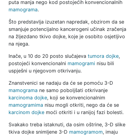
puta manja nego kod postojećih konvencionalnih
mamograma
.
Što predstavlja izuzetan napredak, obzirom da se
smanjuje potencijalno kancerogeni učinak zračenja
na žljezdano tkivo dojke, koje je osobito osjetljivo
na njega.
Inače, u 10 do 20 posto slučajeva
tumora dojke
,
postojeći konvencionalni
mamogrami
nisu bili
uspješni u njegovom otkrivanju.
Znanstvenici se nadaju da će se pomoću 3-D
mamograma
ne samo poboljšati otkrivanje
karcinoma dojke
, koji se konvencionalnim
mamogramima
nisu mogli otkriti, nego da će se
karcinom dojke
moći otkriti i u ranijoj fazi bolesti.
Svakako treba istaknuti, da osim oštrine, 3-D slike
tkiva dojke snimljene 3-D
mamogramom
, imaju