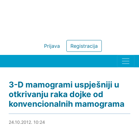
Prijava
Registracija
3-D mamogrami uspješniji u
otkrivanju raka dojke od
konvencionalnih mamograma
24.10.2012. 11:30
24.10.2012. 10:24