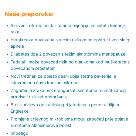
Naše preporuke:
Skriveni mikrobi unutar tumora mijenjaju imunitet i liječenje
raka
Hipotireoza povezana s većim rizikom od opstruktivne sleep
apneje
Dijabetes tipa 2 povezan s težim simptomima menopauze
Tadalafil može povećati rizik od glaukoma kod muškaraca s
povećanom prostatom
Novi tretman za bolesti desni ubija štetne bakterije, a
istovremeno čuva korisne mikrobe
Zagađenje zraka može pogoršati simptome reumatoidnog
artritisa i rizik od pogoršanja
Broj slučajeva gestacijskog dijabetesa u porastu diljem
Engleske
Promjene crijevnog mikrobioma mogu započeti prije pojave
simptoma Alzheimerove bolesti
Impetigo