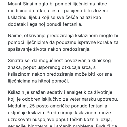
Mount Sinai moglo bi pomoći liječnicima hitne
medicine da otkriju jesu li pacijenti bili izloženi
ksilazinu, lijeku koji se sve češće nalazi kao
dodatak ilegalnoj ponudi fentanila.
Naime, otkrivanje predoziranja ksilazinom moglo bi
pomoći liječnicima da poduzmu ispravne korake za
spašavanje života nakon predoziranja.
Smatra se, da mogućnost povezivanja kliničkog
znaka, poput usporenog otkucaja srca, s
ksilazinom nakon predoziranja može biti korisna
liječnicima na hitnoj pomoći.
Ksilazin je snažan sedativ i analgetik za životinje
koji je odobren isključivo za veterinarsku upotrebu.
Međutim, 25 posto američke ponude fentanila
uključuje ksilazin. Predoziranje ksilazinom može
uzrokovati nuspojave poput teških kožnih lezija,
sedacije, hipotermije i srčanih problema. Budući da