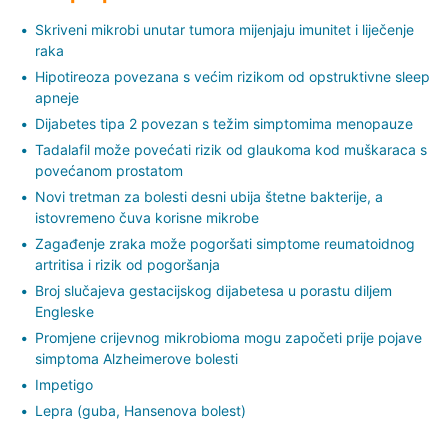
Skriveni mikrobi unutar tumora mijenjaju imunitet i liječenje
raka
Hipotireoza povezana s većim rizikom od opstruktivne sleep
apneje
Dijabetes tipa 2 povezan s težim simptomima menopauze
Tadalafil može povećati rizik od glaukoma kod muškaraca s
povećanom prostatom
Novi tretman za bolesti desni ubija štetne bakterije, a
istovremeno čuva korisne mikrobe
Zagađenje zraka može pogoršati simptome reumatoidnog
artritisa i rizik od pogoršanja
Broj slučajeva gestacijskog dijabetesa u porastu diljem
Engleske
Promjene crijevnog mikrobioma mogu započeti prije pojave
simptoma Alzheimerove bolesti
Impetigo
Lepra (guba, Hansenova bolest)