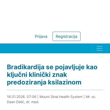
Prijava
Registracija
Bradikardija se pojavljuje kao
ključni klinički znak
predoziranja ksilazinom
16.01.2026. 07:28
16.01.2026. 07:06
|
Mount Sinai Health System
|
Mr. sc.
Dean Delić, dr. med.