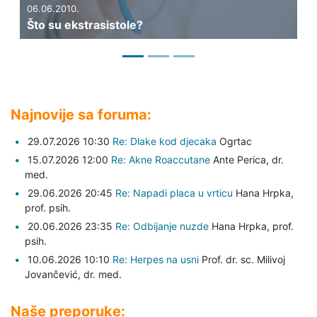
06.06.2010.
25.0
Što su ekstrasistole?
Što 
Najnovije sa foruma:
29.07.2026 10:30
Re: Dlake kod djecaka
Ogrtac
15.07.2026 12:00
Re: Akne Roaccutane
Ante Perica,
dr.
med.
29.06.2026 20:45
Re: Napadi placa u vrticu
Hana Hrpka,
prof. psih.
20.06.2026 23:35
Re: Odbijanje nuzde
Hana Hrpka,
prof.
psih.
10.06.2026 10:10
Re: Herpes na usni
Prof. dr. sc. Milivoj
Jovančević,
dr. med.
Naše preporuke: