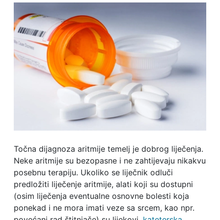
Točna dijagnoza aritmije temelj je dobrog liječenja.
Neke aritmije su bezopasne i ne zahtijevaju nikakvu
posebnu terapiju. Ukoliko se liječnik odluči
predložiti liječenje aritmije, alati koji su dostupni
(osim liječenja eventualne osnovne bolesti koja
ponekad i ne mora imati veze sa srcem, kao npr.
povećani rad štitnjače) su lijekovi,
kateterska