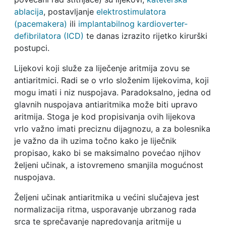
ablacija
, postavljanje
elektrostimulatora
(pacemakera)
ili
implantabilnog kardioverter-
defibrilatora (ICD)
te danas izrazito rijetko kirurški
postupci.
Lijekovi koji služe za liječenje aritmija zovu se
antiaritmici. Radi se o vrlo složenim lijekovima, koji
mogu imati i niz nuspojava. Paradoksalno, jedna od
glavnih nuspojava antiaritmika može biti upravo
aritmija. Stoga je kod propisivanja ovih lijekova
vrlo važno imati preciznu dijagnozu, a za bolesnika
je važno da ih uzima točno kako je liječnik
propisao, kako bi se maksimalno povećao njihov
željeni učinak, a istovremeno smanjila mogućnost
nuspojava.
Željeni učinak antiaritmika u većini slučajeva jest
normalizacija ritma, usporavanje ubrzanog rada
srca te sprečavanje napredovanja aritmije u