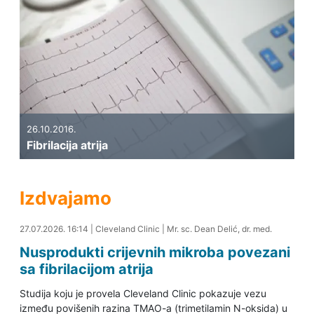
26.10.2016.
Fibrilacija atrija
Izdvajamo
27.07.2026. 16:26
27.07.2026. 16:14
|
Cleveland Clinic
|
Mr. sc. Dean Delić, dr. med.
Nusprodukti crijevnih mikroba povezani
sa fibrilacijom atrija
Studija koju je provela Cleveland Clinic pokazuje vezu
između povišenih razina TMAO-a (trimetilamin N-oksida) u