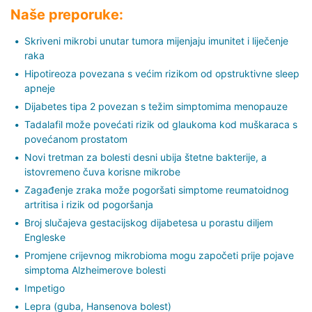
Naše preporuke:
Skriveni mikrobi unutar tumora mijenjaju imunitet i liječenje
raka
Hipotireoza povezana s većim rizikom od opstruktivne sleep
apneje
Dijabetes tipa 2 povezan s težim simptomima menopauze
Tadalafil može povećati rizik od glaukoma kod muškaraca s
povećanom prostatom
Novi tretman za bolesti desni ubija štetne bakterije, a
istovremeno čuva korisne mikrobe
Zagađenje zraka može pogoršati simptome reumatoidnog
artritisa i rizik od pogoršanja
Broj slučajeva gestacijskog dijabetesa u porastu diljem
Engleske
Promjene crijevnog mikrobioma mogu započeti prije pojave
simptoma Alzheimerove bolesti
Impetigo
Lepra (guba, Hansenova bolest)