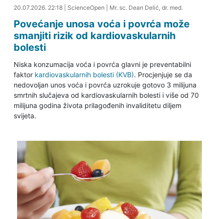
22.07.2026. 16:51
20.07.2026. 22:18
|
ScienceOpen
|
Mr. sc. Dean Delić, dr. med.
Povećanje unosa voća i povrća može
smanjiti rizik od kardiovaskularnih
bolesti
Niska konzumacija voća i povrća glavni je preventabilni
faktor
kardiovaskularnih bolesti (KVB)
. Procjenjuje se da
nedovoljan unos voća i povrća uzrokuje gotovo 3 milijuna
smrtnih slučajeva od kardiovaskularnih bolesti i više od 70
milijuna godina života prilagođenih invaliditetu diljem
svijeta.