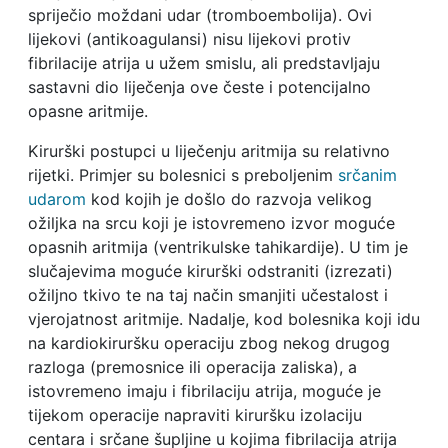
spriječio moždani udar (tromboembolija). Ovi
lijekovi (antikoagulansi) nisu lijekovi protiv
fibrilacije atrija u užem smislu, ali predstavljaju
sastavni dio liječenja ove česte i potencijalno
opasne aritmije.
Kirurški postupci u liječenju aritmija su relativno
rijetki. Primjer su bolesnici s preboljenim
srčanim
udarom
kod kojih je došlo do razvoja velikog
ožiljka na srcu koji je istovremeno izvor moguće
opasnih aritmija (ventrikulske tahikardije). U tim je
slučajevima moguće kirurški odstraniti (izrezati)
ožiljno tkivo te na taj način smanjiti učestalost i
vjerojatnost aritmije. Nadalje, kod bolesnika koji idu
na kardiokiruršku operaciju zbog nekog drugog
razloga (premosnice ili operacija zaliska), a
istovremeno imaju i fibrilaciju atrija, moguće je
tijekom operacije napraviti kiruršku izolaciju
centara i srčane šupljine u kojima fibrilacija atrija