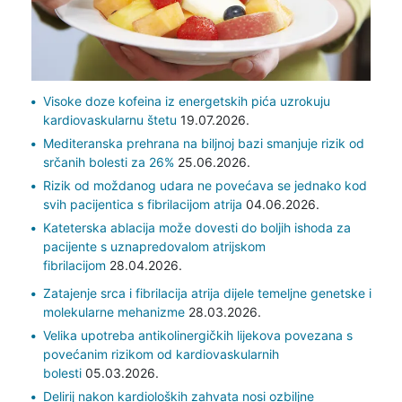
Visoke doze kofeina iz energetskih pića uzrokuju
kardiovaskularnu štetu
19.07.2026.
Mediteranska prehrana na biljnoj bazi smanjuje rizik od
srčanih bolesti za 26%
25.06.2026.
Rizik od moždanog udara ne povećava se jednako kod
svih pacijentica s fibrilacijom atrija
04.06.2026.
Kateterska ablacija može dovesti do boljih ishoda za
pacijente s uznapredovalom atrijskom
fibrilacijom
28.04.2026.
Zatajenje srca i fibrilacija atrija dijele temeljne genetske i
molekularne mehanizme
28.03.2026.
Velika upotreba antikolinergičkih lijekova povezana s
povećanim rizikom od kardiovaskularnih
bolesti
05.03.2026.
Delirij nakon kardioloških zahvata nosi ozbiljne