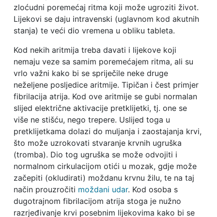
zloćudni poremećaj ritma koji može ugroziti život.
Lijekovi se daju intravenski (uglavnom kod akutnih
stanja) te veći dio vremena u obliku tableta.
Kod nekih aritmija treba davati i lijekove koji
nemaju veze sa samim poremećajem ritma, ali su
vrlo važni kako bi se spriječile neke druge
neželjene posljedice aritmije. Tipičan i čest primjer
fibrilacija atrija. Kod ove aritmije se gubi normalan
slijed električne aktivacije pretklijetki, tj. one se
više ne stišću, nego trepere. Uslijed toga u
pretklijetkama dolazi do muljanja i zaostajanja krvi,
što može uzrokovati stvaranje krvnih ugruška
(tromba). Dio tog ugruška se može odvojiti i
normalnom cirkulacijom otići u mozak, gdje može
začepiti (okludirati) moždanu krvnu žilu, te na taj
način prouzročiti
moždani udar
. Kod osoba s
dugotrajnom fibrilacijom atrija stoga je nužno
razrjeđivanje krvi posebnim lijekovima kako bi se