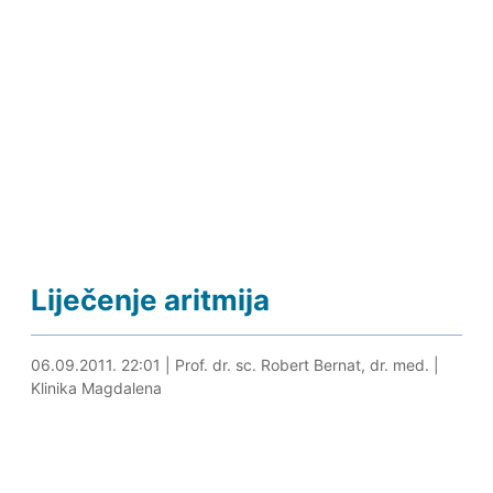
Liječenje aritmija
30.04.2024. 19:58
06.09.2011. 22:01
|
Prof. dr. sc. Robert Bernat, dr. med.
|
Klinika Magdalena