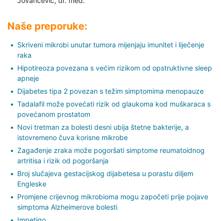
Jovančević,
dr. med.
Naše preporuke:
Skriveni mikrobi unutar tumora mijenjaju imunitet i liječenje
raka
Hipotireoza povezana s većim rizikom od opstruktivne sleep
apneje
Dijabetes tipa 2 povezan s težim simptomima menopauze
Tadalafil može povećati rizik od glaukoma kod muškaraca s
povećanom prostatom
Novi tretman za bolesti desni ubija štetne bakterije, a
istovremeno čuva korisne mikrobe
Zagađenje zraka može pogoršati simptome reumatoidnog
artritisa i rizik od pogoršanja
Broj slučajeva gestacijskog dijabetesa u porastu diljem
Engleske
Promjene crijevnog mikrobioma mogu započeti prije pojave
simptoma Alzheimerove bolesti
Impetigo