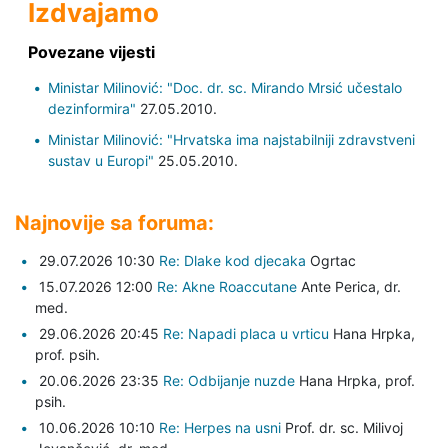
Izdvajamo
Povezane vijesti
Ministar Milinović: "Doc. dr. sc. Mirando Mrsić učestalo
dezinformira"
27.05.2010.
Ministar Milinović: "Hrvatska ima najstabilniji zdravstveni
sustav u Europi"
25.05.2010.
Najnovije sa foruma:
29.07.2026 10:30
Re: Dlake kod djecaka
Ogrtac
15.07.2026 12:00
Re: Akne Roaccutane
Ante Perica,
dr.
med.
29.06.2026 20:45
Re: Napadi placa u vrticu
Hana Hrpka,
prof. psih.
20.06.2026 23:35
Re: Odbijanje nuzde
Hana Hrpka,
prof.
psih.
10.06.2026 10:10
Re: Herpes na usni
Prof. dr. sc. Milivoj