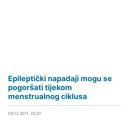
Epileptički napadaji mogu se
pogoršati tijekom
menstrualnog ciklusa
20.06.2012. 14:11
04.12.2011. 22:37