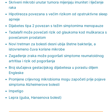
Skriveni mikrobi unutar tumora mijenjaju imunitet i liječenje
raka
Hipotireoza povezana s većim rizikom od opstruktivne sleep
apneje
Dijabetes tipa 2 povezan s težim simptomima menopauze
Tadalafil može povećati rizik od glaukoma kod muškaraca s
povećanom prostatom
Novi tretman za bolesti desni ubija štetne bakterije, a
istovremeno čuva korisne mikrobe
Zagađenje zraka može pogoršati simptome reumatoidnog
artritisa i rizik od pogoršanja
Broj slučajeva gestacijskog dijabetesa u porastu diljem
Engleske
Promjene crijevnog mikrobioma mogu započeti prije pojave
simptoma Alzheimerove bolesti
Impetigo
Lepra (guba, Hansenova bolest)