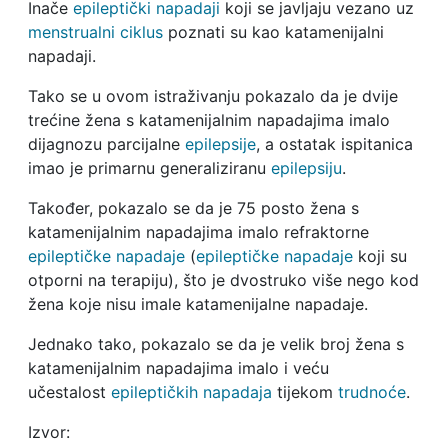
Inače
epileptički napadaji
koji se javljaju vezano uz
menstrualni ciklus
poznati su kao katamenijalni
napadaji.
Tako se u ovom istraživanju pokazalo da je dvije
trećine žena s katamenijalnim napadajima imalo
dijagnozu parcijalne
epilepsije
, a ostatak ispitanica
imao je primarnu generaliziranu
epilepsiju
.
Također, pokazalo se da je 75 posto žena s
katamenijalnim napadajima imalo refraktorne
epileptičke napadaje
(
epileptičke napadaje
koji su
otporni na terapiju), što je dvostruko više nego kod
žena koje nisu imale katamenijalne napadaje.
Jednako tako, pokazalo se da je velik broj žena s
katamenijalnim napadajima imalo i veću
učestalost
epileptičkih napadaja
tijekom
trudnoće
.
Izvor: