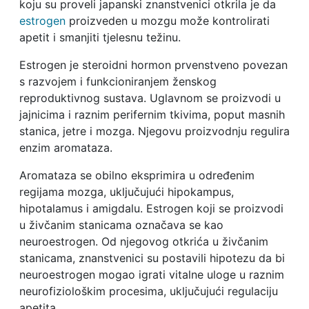
koju su proveli japanski znanstvenici otkrila je da
estrogen
proizveden u mozgu može kontrolirati
apetit i smanjiti tjelesnu težinu.
Estrogen je steroidni hormon prvenstveno povezan
s razvojem i funkcioniranjem ženskog
reproduktivnog sustava. Uglavnom se proizvodi u
jajnicima i raznim perifernim tkivima, poput masnih
stanica, jetre i mozga. Njegovu proizvodnju regulira
enzim aromataza.
Aromataza se obilno eksprimira u određenim
regijama mozga, uključujući hipokampus,
hipotalamus i amigdalu. Estrogen koji se proizvodi
u živčanim stanicama označava se kao
neuroestrogen. Od njegovog otkrića u živčanim
stanicama, znanstvenici su postavili hipotezu da bi
neuroestrogen mogao igrati vitalne uloge u raznim
neurofiziološkim procesima, uključujući regulaciju
apetita.