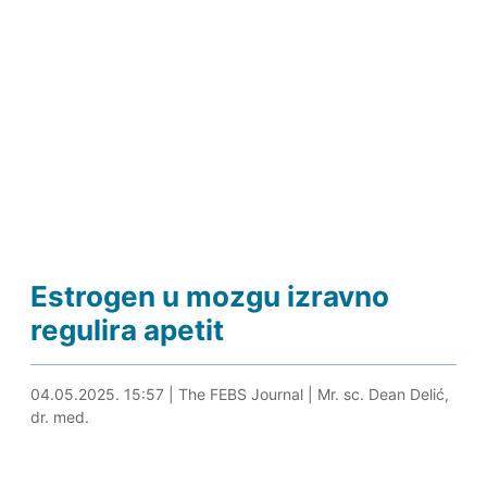
Estrogen u mozgu izravno
regulira apetit
04.05.2025. 16:08
04.05.2025. 15:57
|
The FEBS Journal
|
Mr. sc. Dean Delić,
dr. med.