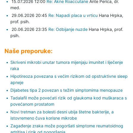
15.07.2026 12:00
Re: Akne Roaccutane
Ante Perica,
dr.
med.
29.06.2026 20:45
Re: Napadi placa u vrticu
Hana Hrpka,
prof. psih.
20.06.2026 23:35
Re: Odbijanje nuzde
Hana Hrpka,
prof.
psih.
Naše preporuke:
Skriveni mikrobi unutar tumora mijenjaju imunitet i liječenje
raka
Hipotireoza povezana s većim rizikom od opstruktivne sleep
apneje
Dijabetes tipa 2 povezan s težim simptomima menopauze
Tadalafil može povećati rizik od glaukoma kod muškaraca s
povećanom prostatom
Novi tretman za bolesti desni ubija štetne bakterije, a
istovremeno čuva korisne mikrobe
Zagađenje zraka može pogoršati simptome reumatoidnog
artritisa i rizik od pogoršanja