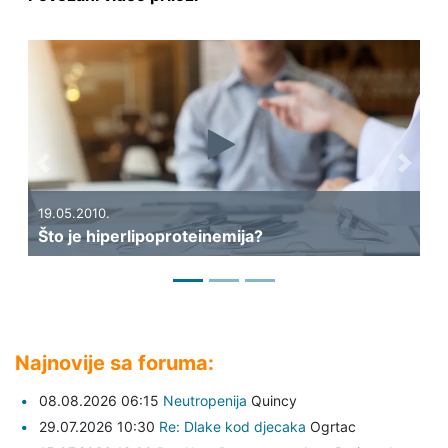
Previous
Next
10.
14.05.2010.
 hiperlipoproteinemija?
Što su lipopro
Najnovije sa foruma:
08.08.2026 06:15
Neutropenija
Quincy
29.07.2026 10:30
Re: Dlake kod djecaka
Ogrtac