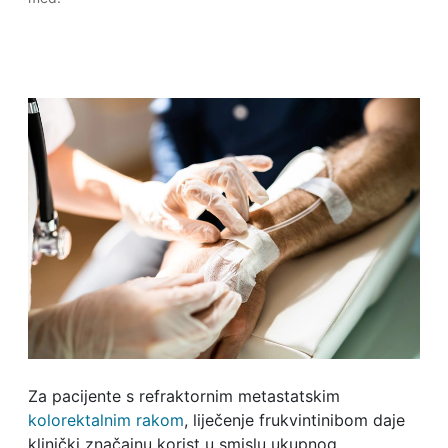
Za pacijente s refraktornim metastatskim
kolorektalnim rakom
, liječenje frukvintinibom daje
klinički značajnu korist u smislu ukupnog