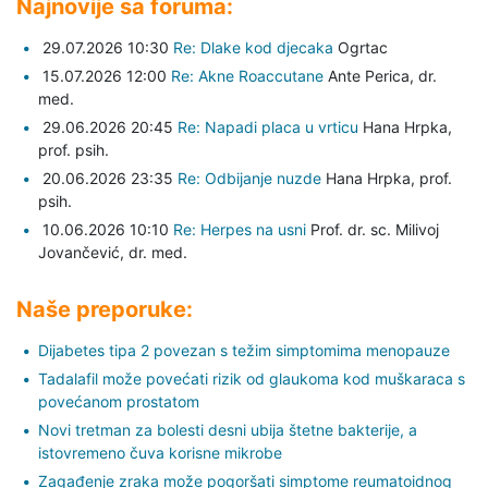
Najnovije sa foruma:
29.07.2026 10:30
Re: Dlake kod djecaka
Ogrtac
15.07.2026 12:00
Re: Akne Roaccutane
Ante Perica,
dr.
med.
29.06.2026 20:45
Re: Napadi placa u vrticu
Hana Hrpka,
prof. psih.
20.06.2026 23:35
Re: Odbijanje nuzde
Hana Hrpka,
prof.
psih.
10.06.2026 10:10
Re: Herpes na usni
Prof. dr. sc. Milivoj
Jovančević,
dr. med.
Naše preporuke:
Dijabetes tipa 2 povezan s težim simptomima menopauze
Tadalafil može povećati rizik od glaukoma kod muškaraca s
povećanom prostatom
Novi tretman za bolesti desni ubija štetne bakterije, a
istovremeno čuva korisne mikrobe
Zagađenje zraka može pogoršati simptome reumatoidnog