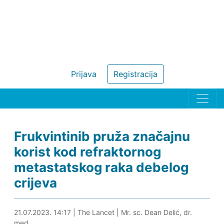
Prijava
Registracija
Frukvintinib pruža značajnu
korist kod refraktornog
metastatskog raka debelog
crijeva
21.07.2023. 14:31
21.07.2023. 14:17
|
The Lancet
|
Mr. sc. Dean Delić, dr.
med.