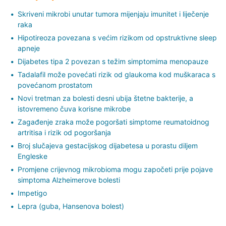
Skriveni mikrobi unutar tumora mijenjaju imunitet i liječenje
raka
Hipotireoza povezana s većim rizikom od opstruktivne sleep
apneje
Dijabetes tipa 2 povezan s težim simptomima menopauze
Tadalafil može povećati rizik od glaukoma kod muškaraca s
povećanom prostatom
Novi tretman za bolesti desni ubija štetne bakterije, a
istovremeno čuva korisne mikrobe
Zagađenje zraka može pogoršati simptome reumatoidnog
artritisa i rizik od pogoršanja
Broj slučajeva gestacijskog dijabetesa u porastu diljem
Engleske
Promjene crijevnog mikrobioma mogu započeti prije pojave
simptoma Alzheimerove bolesti
Impetigo
Lepra (guba, Hansenova bolest)