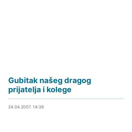
Gubitak našeg dragog
prijatelja i kolege
29.08.2018. 17:49
24.04.2007. 14:39