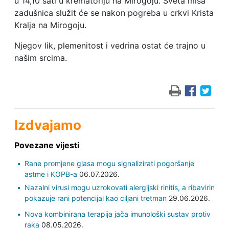
u 14,10 sati u krematoriju na Mirogoju. Sveta misa
zadušnica služit će se nakon pogreba u crkvi Krista
Kralja na Mirogoju.
Njegov lik, plemenitost i vedrina ostat će trajno u
našim srcima.
Izdvajamo
Povezane vijesti
Rane promjene glasa mogu signalizirati pogoršanje
astme i KOPB-a
06.07.2026.
Nazalni virusi mogu uzrokovati alergijski rinitis, a ribavirin
pokazuje rani potencijal kao ciljani tretman
29.06.2026.
Nova kombinirana terapija jača imunološki sustav protiv
raka
08.05.2026.