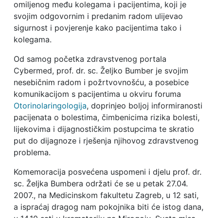
omiljenog među kolegama i pacijentima, koji je
svojim odgovornim i predanim radom ulijevao
sigurnost i povjerenje kako pacijentima tako i
kolegama.
Od samog početka zdravstvenog portala
Cybermed, prof. dr. sc. Željko Bumber je svojim
nesebičnim radom i požrtvovnošću, a posebice
komunikacijom s pacijentima u okviru foruma
Otorinolaringologija
, doprinjeo boljoj informiranosti
pacijenata o bolestima, čimbenicima rizika bolesti,
lijekovima i dijagnostičkim postupcima te skratio
put do dijagnoze i rješenja njihovog zdravstvenog
problema.
Komemoracija posvećena uspomeni i djelu prof. dr.
sc. Željka Bumbera održati će se u petak 27.04.
2007., na Medicinskom fakultetu Zagreb, u 12 sati,
a ispraćaj dragog nam pokojnika biti će istog dana,