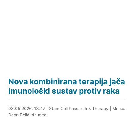
Nova kombinirana terapija jača
imunološki sustav protiv raka
08.05.2026. 13:59
08.05.2026. 13:47
|
Stem Cell Research & Therapy
|
Mr. sc.
Dean Delić, dr. med.