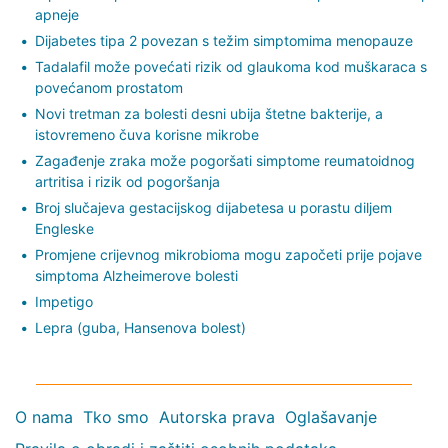
apneje
Dijabetes tipa 2 povezan s težim simptomima menopauze
Tadalafil može povećati rizik od glaukoma kod muškaraca s
povećanom prostatom
Novi tretman za bolesti desni ubija štetne bakterije, a
istovremeno čuva korisne mikrobe
Zagađenje zraka može pogoršati simptome reumatoidnog
artritisa i rizik od pogoršanja
Broj slučajeva gestacijskog dijabetesa u porastu diljem
Engleske
Promjene crijevnog mikrobioma mogu započeti prije pojave
simptoma Alzheimerove bolesti
Impetigo
Lepra (guba, Hansenova bolest)
O nama
Tko smo
Autorska prava
Oglašavanje