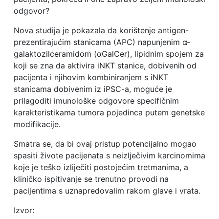
odgovor?
Nova studija je pokazala da korištenje antigen-
prezentirajućim stanicama (APC) napunjenim α-
galaktozilceramidom (αGalCer), lipidnim spojem za
koji se zna da aktivira iNKT stanice, dobivenih od
pacijenta i njihovim kombiniranjem s iNKT
stanicama dobivenim iz iPSC-a, moguće je
prilagoditi imunološke odgovore specifičnim
karakteristikama tumora pojedinca putem genetske
modifikacije.
Smatra se, da bi ovaj pristup potencijalno mogao
spasiti živote pacijenata s neizlječivim karcinomima
koje je teško izliječiti postojećim tretmanima, a
kliničko ispitivanje se trenutno provodi na
pacijentima s uznapredovalim rakom glave i vrata.
Izvor: