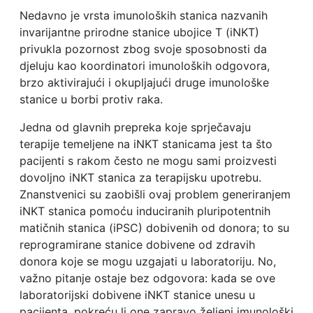
Nedavno je vrsta imunoloških stanica nazvanih
invarijantne prirodne stanice ubojice T (iNKT)
privukla pozornost zbog svoje sposobnosti da
djeluju kao koordinatori imunoloških odgovora,
brzo aktivirajući i okupljajući druge imunološke
stanice u borbi protiv raka.
Jedna od glavnih prepreka koje sprječavaju
terapije temeljene na iNKT stanicama jest ta što
pacijenti s rakom često ne mogu sami proizvesti
dovoljno iNKT stanica za terapijsku upotrebu.
Znanstvenici su zaobišli ovaj problem generiranjem
iNKT stanica pomoću induciranih pluripotentnih
matičnih stanica (iPSC) dobivenih od donora; to su
reprogramirane stanice dobivene od zdravih
donora koje se mogu uzgajati u laboratoriju. No,
važno pitanje ostaje bez odgovora: kada se ove
laboratorijski dobivene iNKT stanice unesu u
pacijenta, pokreću li one zapravo željeni imunološki