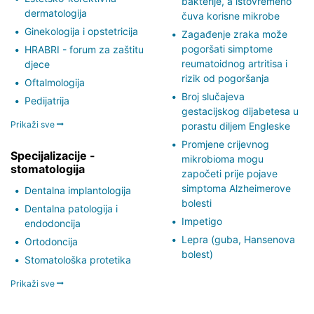
bakterije, a istovremeno
dermatologija
čuva korisne mikrobe
Ginekologija i opstetricija
Zagađenje zraka može
pogoršati simptome
HRABRI - forum za zaštitu
reumatoidnog artritisa i
djece
rizik od pogoršanja
Oftalmologija
Broj slučajeva
Pedijatrija
gestacijskog dijabetesa u
Prikaži sve
porastu diljem Engleske
Promjene crijevnog
Specijalizacije -
mikrobioma mogu
stomatologija
započeti prije pojave
simptoma Alzheimerove
Dentalna implantologija
bolesti
Dentalna patologija i
Impetigo
endodoncija
Lepra (guba, Hansenova
Ortodoncija
bolest)
Stomatološka protetika
Prikaži sve