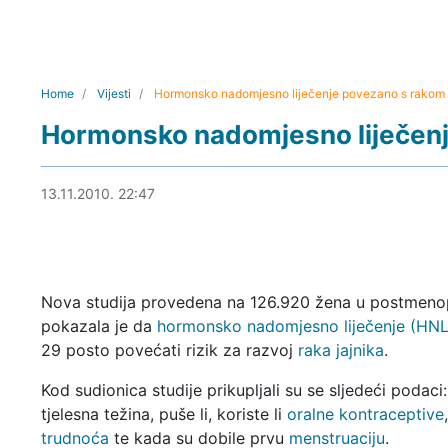
Home
Vijesti
Hormonsko nadomjesno liječenje povezano s rakom 
Hormonsko nadomjesno liječenj
04.01.2011. 15:20
13.11.2010. 22:47
Nova studija provedena na 126.920 žena u postmeno
pokazala je da
hormonsko nadomjesno liječenje (HNL
29 posto povećati rizik za razvoj
raka jajnika
.
Kod sudionica studije prikupljali su se sljedeći podaci:
tjelesna težina, puše li, koriste li
oralne kontraceptive
trudnoća
te kada su dobile prvu
menstruaciju
.