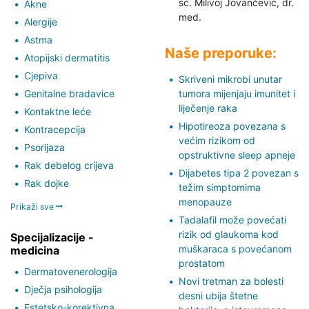
sc. Milivoj Jovančević,
dr.
Akne
med.
Alergije
Astma
Naše preporuke:
Atopijski dermatitis
Cjepiva
Skriveni mikrobi unutar
Genitalne bradavice
tumora mijenjaju imunitet i
liječenje raka
Kontaktne leće
Hipotireoza povezana s
Kontracepcija
većim rizikom od
Psorijaza
opstruktivne sleep apneje
Rak debelog crijeva
Dijabetes tipa 2 povezan s
Rak dojke
težim simptomima
menopauze
Prikaži sve
Tadalafil može povećati
rizik od glaukoma kod
Specijalizacije -
muškaraca s povećanom
medicina
prostatom
Dermatovenerologija
Novi tretman za bolesti
Dječja psihologija
desni ubija štetne
Estetsko-korektivna