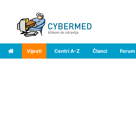
Vijesti
Centri A-Z
Članci
Forum
Home