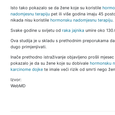
Isto tako pokazalo se da žene koje su koristile
hormo
nadomjesnu terapiju
pet ili više godina imaju 45 post
nikada nisu koristile
hormonsku nadomjesnu terapiju
.
Svake godine u svijetu od
raka jajnika
umire oko 130.
Ova studija je u skladu s prethodnim preporukama d
dugo primjenjivati.
Inače prethodno istraživanje objavljeno prošli mjese
pokazalo je da su žene koje su dobivale
hormonsku n
karcinome dojke
te imale veći rizik od smrti nego že
Izvor:
WebMD