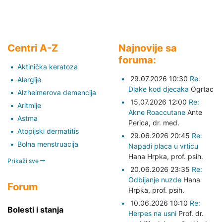
Centri A-Z
Najnovije sa
foruma:
Aktinička keratoza
29.07.2026 10:30
Re:
Alergije
Dlake kod djecaka
Ogrtac
Alzheimerova demencija
15.07.2026 12:00
Re:
Aritmije
Akne Roaccutane
Ante
Astma
Perica,
dr. med.
Atopijski dermatitis
29.06.2026 20:45
Re:
Bolna menstruacija
Napadi placa u vrticu
Hana Hrpka,
prof. psih.
Prikaži sve
20.06.2026 23:35
Re:
Odbijanje nuzde
Hana
Forum
Hrpka,
prof. psih.
10.06.2026 10:10
Re:
Bolesti i stanja
Herpes na usni
Prof. dr.