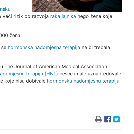
nsku
o veći rizik od razvoja
raka jajnika
nego žene koje
000 žena.
a se
hormonska nadomjesna terapija
ne bi trebala
c u The Journal of American Medical Association
adomjesnu terapiju (HNL)
češće imale uznapredovale
ne koje nisu dobivale
hormonsku nadomjesnu terapiju
.