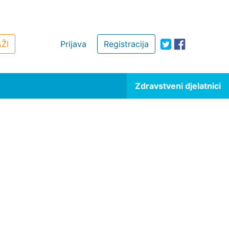
ŽI
Prijava
Registracija
Zdravstveni djelatnici