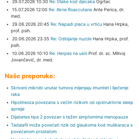
29.07.2026 10:30
Re: Dlake kod djecaka
Ogrtac
15.07.2026 12:00
Re: Akne Roaccutane
Ante Perica,
dr.
med.
29.06.2026 20:45
Re: Napadi placa u vrticu
Hana Hrpka,
prof. psih.
20.06.2026 23:35
Re: Odbijanje nuzde
Hana Hrpka,
prof.
psih.
10.06.2026 10:10
Re: Herpes na usni
Prof. dr. sc. Milivoj
Jovančević,
dr. med.
Naše preporuke:
Skriveni mikrobi unutar tumora mijenjaju imunitet i liječenje
raka
Hipotireoza povezana s većim rizikom od opstruktivne sleep
apneje
Dijabetes tipa 2 povezan s težim simptomima menopauze
Tadalafil može povećati rizik od glaukoma kod muškaraca s
povećanom prostatom