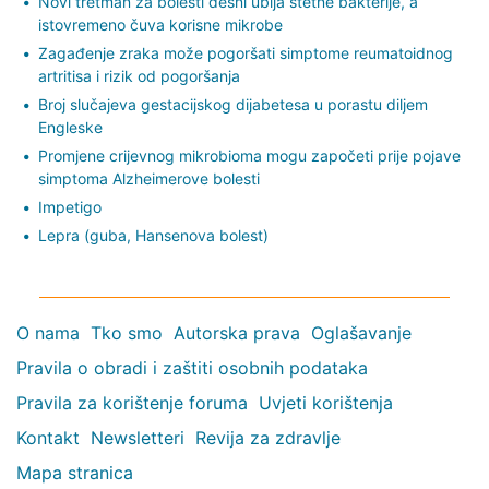
Novi tretman za bolesti desni ubija štetne bakterije, a
istovremeno čuva korisne mikrobe
Zagađenje zraka može pogoršati simptome reumatoidnog
artritisa i rizik od pogoršanja
Broj slučajeva gestacijskog dijabetesa u porastu diljem
Engleske
Promjene crijevnog mikrobioma mogu započeti prije pojave
simptoma Alzheimerove bolesti
Impetigo
Lepra (guba, Hansenova bolest)
O nama
Tko smo
Autorska prava
Oglašavanje
Pravila o obradi i zaštiti osobnih podataka
Pravila za korištenje foruma
Uvjeti korištenja
Kontakt
Newsletteri
Revija za zdravlje
Mapa stranica