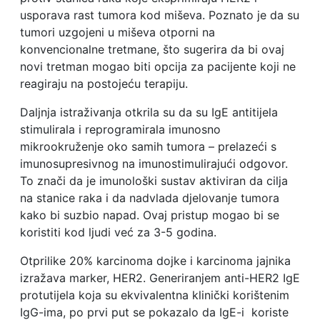
usporava rast tumora kod miševa. Poznato je da su
tumori uzgojeni u miševa otporni na
konvencionalne tretmane, što sugerira da bi ovaj
novi tretman mogao biti opcija za pacijente koji ne
reagiraju na postojeću terapiju.
Daljnja istraživanja otkrila su da su IgE antitijela
stimulirala i reprogramirala imunosno
mikrookruženje oko samih tumora – prelazeći s
imunosupresivnog na imunostimulirajući odgovor.
To znači da je imunološki sustav aktiviran da cilja
na stanice raka i da nadvlada djelovanje tumora
kako bi suzbio napad. Ovaj pristup mogao bi se
koristiti kod ljudi već za 3-5 godina.
Otprilike 20% karcinoma dojke i karcinoma jajnika
izražava marker, HER2. Generiranjem anti-HER2 IgE
protutijela koja su ekvivalentna klinički korištenim
IgG-ima, po prvi put se pokazalo da IgE-i koriste