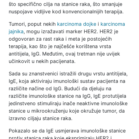
što specifično cilja na stanice raka, što smanjuje
nuspojave vidljive kod konvencionalnijih terapija.
Tumori, poput nekih
karcinoma dojke
i
karcinoma
jajnika
, mogu izražavati marker HER2. HER2 je
odgovoran za rast raka i meta je postojećih
terapija, kao što je najčešće korištena vrsta
antitijela, IgG. Međutim, ovaj tretman nije uvijek
učinkovit u nekih pacijenata.
Sada su znanstvenici istražili drugu vrstu antitijela,
IgE, koja aktiviraju imunološki sustav pacijenta na
različite načine od IgG. Budući da djeluju na
različite imunološke stanice na IgG, IgE protutijela
jedinstveno stimuliraju inače neaktivne imunološke
stanice u mikrookruženju koje okružuje tumor, da
izravno ciljaju stanice raka.
Pokazalo se da IgE usmjerava imunološke stanice
protiv stanica raka koje eksprimiraju HER2 i