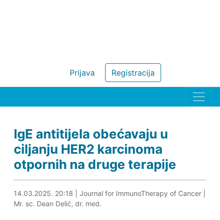
Prijava
Registracija
IgE antitijela obećavaju u
ciljanju HER2 karcinoma
otpornih na druge terapije
14.03.2025. 21:11
14.03.2025. 20:18
|
Journal for ImmunoTherapy of Cancer
|
Mr. sc. Dean Delić, dr. med.