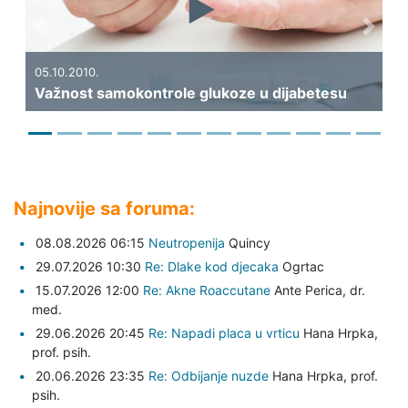
Previous
Next
19.09.2010.
Kakva bi trebala
.
samokontrole glukoze u dijabetesu
dijabetesa?
Najnovije sa foruma:
08.08.2026 06:15
Neutropenija
Quincy
29.07.2026 10:30
Re: Dlake kod djecaka
Ogrtac
15.07.2026 12:00
Re: Akne Roaccutane
Ante Perica,
dr.
med.
29.06.2026 20:45
Re: Napadi placa u vrticu
Hana Hrpka,
prof. psih.
20.06.2026 23:35
Re: Odbijanje nuzde
Hana Hrpka,
prof.
psih.