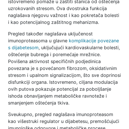
istovremeno pomaže u zaštiti stanica od oštećenja
uzrokovanih stresom. Ova dvostruka funkcija
naglašava njegovu važnost i kao pokretača bolesti
i kao potencijalnog zaštitnog mehanizma.
Pregled također naglašava uključenost
imunoproteasoma u glavne
komplikacije povezane
s dijabetesom
, uključujući kardiovaskularne bolesti,
oštećenje bubrega i poremećaje mrežnice.
Povišena aktivnost specifičnih podjedinica
povezana je s povećanom fibrozom, oksidativnim
stresom i upalnom signalizacijom, što sve doprinosi
disfunkciji organa. Istovremeno, ciljana modulacija
ovih putova pokazuje potencijal za poboljšanje
ishoda obnavljanjem metaboličke ravnoteže i
smanjenjem oštećenja tkiva.
Sveukupno, pregled naglašava imunoproteasom
kao višestruki regulator u dijabetesu, premošćujući
imunološke odgovore i metaboličke procese.