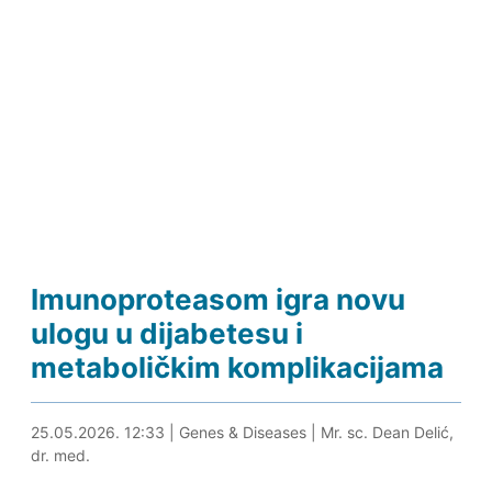
Imunoproteasom igra novu
ulogu u dijabetesu i
metaboličkim komplikacijama
25.05.2026. 12:42
25.05.2026. 12:33
|
Genes & Diseases
|
Mr. sc. Dean Delić,
dr. med.