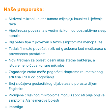
Naše preporuke:
Skriveni mikrobi unutar tumora mijenjaju imunitet i liječenje
raka
Hipotireoza povezana s većim rizikom od opstruktivne sleep
apneje
Dijabetes tipa 2 povezan s težim simptomima menopauze
Tadalafil može povećati rizik od glaukoma kod muškaraca s
povećanom prostatom
Novi tretman za bolesti desni ubija štetne bakterije, a
istovremeno čuva korisne mikrobe
Zagađenje zraka može pogoršati simptome reumatoidnog
artritisa i rizik od pogoršanja
Broj slučajeva gestacijskog dijabetesa u porastu diljem
Engleske
Promjene crijevnog mikrobioma mogu započeti prije pojave
simptoma Alzheimerove bolesti
Impetigo