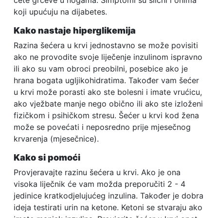
ćete grčeve u nogama. Simptomi su slični i onima
koji upućuju na dijabetes.
Kako nastaje hiperglikemija
Razina šećera u krvi jednostavno se može povisiti
ako ne provodite svoje liječenje inzulinom ispravno
ili ako su vam obroci preobilni, posebice ako je
hrana bogata ugljikohidratima. Također vam šećer
u krvi može porasti ako ste bolesni i imate vrućicu,
ako vježbate manje nego obično ili ako ste izloženi
fizičkom i psihičkom stresu. Šećer u krvi kod žena
može se povećati i neposredno prije mjesečnog
krvarenja (mjesečnice).
Kako si pomoći
Provjeravajte razinu šećera u krvi. Ako je ona
visoka liječnik će vam možda preporučiti 2 - 4
jedinice kratkodjelujućeg inzulina. Također je dobra
ideja testirati urin na ketone. Ketoni se stvaraju ako