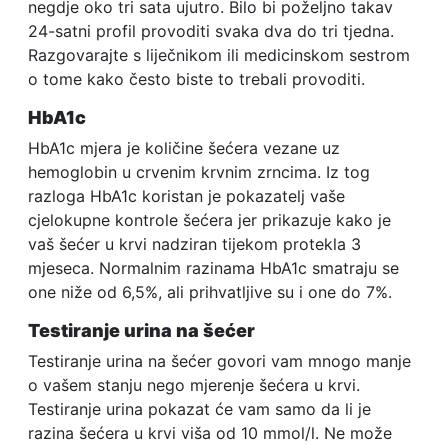
negdje oko tri sata ujutro. Bilo bi poželjno takav
24-satni profil provoditi svaka dva do tri tjedna.
Razgovarajte s liječnikom ili medicinskom sestrom
o tome kako često biste to trebali provoditi.
HbA1c
HbA1c mjera je količine šećera vezane uz
hemoglobin u crvenim krvnim zrncima. Iz tog
razloga HbA1c koristan je pokazatelj vaše
cjelokupne kontrole šećera jer prikazuje kako je
vaš šećer u krvi nadziran tijekom protekla 3
mjeseca. Normalnim razinama HbA1c smatraju se
one niže od 6,5%, ali prihvatljive su i one do 7%.
Testiranje urina na šećer
Testiranje urina na šećer govori vam mnogo manje
o vašem stanju nego mjerenje šećera u krvi.
Testiranje urina pokazat će vam samo da li je
razina šećera u krvi viša od 10 mmol/l. Ne može