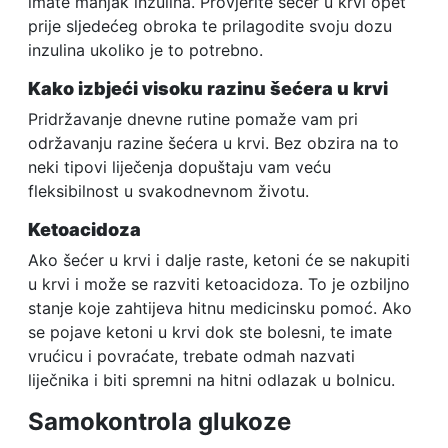
imate manjak inzulina. Provjerite šećer u krvi opet
prije sljedećeg obroka te prilagodite svoju dozu
inzulina ukoliko je to potrebno.
Kako izbjeći visoku razinu šećera u krvi
Pridržavanje dnevne rutine pomaže vam pri
održavanju razine šećera u krvi. Bez obzira na to
neki tipovi liječenja dopuštaju vam veću
fleksibilnost u svakodnevnom životu.
Ketoacidoza
Ako šećer u krvi i dalje raste, ketoni će se nakupiti
u krvi i može se razviti ketoacidoza. To je ozbiljno
stanje koje zahtijeva hitnu medicinsku pomoć. Ako
se pojave ketoni u krvi dok ste bolesni, te imate
vrućicu i povraćate, trebate odmah nazvati
liječnika i biti spremni na hitni odlazak u bolnicu.
Samokontrola glukoze