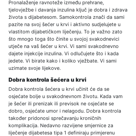
Pronalaženje ravnoteže između prehrane,
tjelovježbe i davanja inzulina ključ je dobra i zdrava
života s dijabetesom. Samokontrola znači da sami
pazite na svoj šećer u krvi i aktivno sudjelujete u
vlastitom dijabetičkom liječenju. To je važno zato
što mnogo toga što činite u svojoj svakodnevici
utječe na vaš šećer u krvi. Vi sami svakodnevno
dajete injekcije inzulina. Vi odlučujete što i kada
jedete. Vi birate kako i koliko vježbate. Vi sami
uzimate svoje lijekove.
Dobra kontrola šećera u krvi
Dobra kontrola šećera u krvi učinit će da se
osjećate bolje u svakodnevnom životu. Kada vam
je šećer ili prenizak ili previsok ne osjećate se
dobro, osjećate umor i nelagodu. Dobra kontrola
također pridonosi sprečavanju kroničnih
komplikacija. Nedavno razvijene smjernice za
liječenje dijabetesa tipa 1 definiraju primjerenu