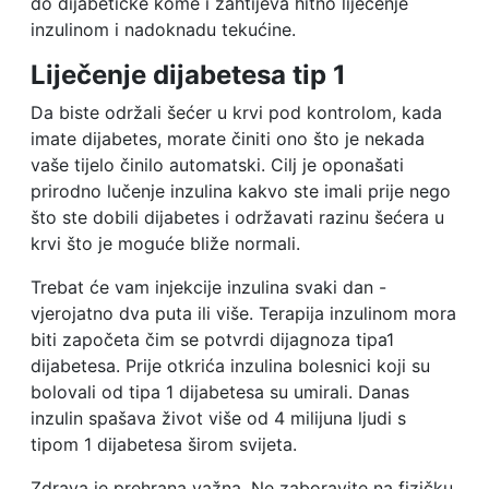
do dijabetičke kome i zahtijeva hitno liječenje
inzulinom i nadoknadu tekućine.
Liječenje dijabetesa tip 1
Da biste održali šećer u krvi pod kontrolom, kada
imate dijabetes, morate činiti ono što je nekada
vaše tijelo činilo automatski. Cilj je oponašati
prirodno lučenje inzulina kakvo ste imali prije nego
što ste dobili dijabetes i održavati razinu šećera u
krvi što je moguće bliže normali.
Trebat će vam injekcije inzulina svaki dan -
vjerojatno dva puta ili više. Terapija inzulinom mora
biti započeta čim se potvrdi dijagnoza tipa1
dijabetesa. Prije otkrića inzulina bolesnici koji su
bolovali od tipa 1 dijabetesa su umirali. Danas
inzulin spašava život više od 4 milijuna ljudi s
tipom 1 dijabetesa širom svijeta.
Zdrava je prehrana važna. Ne zaboravite na fizičku