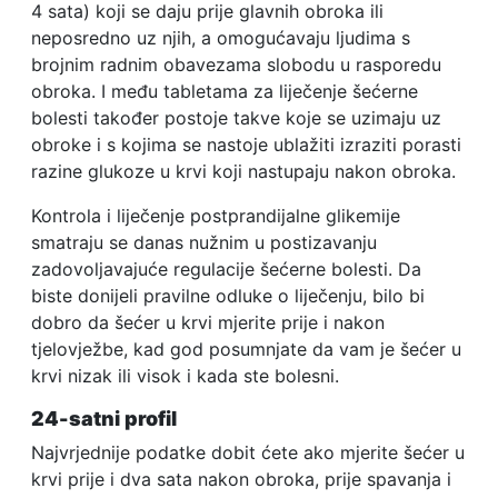
4 sata) koji se daju prije glavnih obroka ili
neposredno uz njih, a omogućavaju ljudima s
brojnim radnim obavezama slobodu u rasporedu
obroka. I među tabletama za liječenje šećerne
bolesti također postoje takve koje se uzimaju uz
obroke i s kojima se nastoje ublažiti izraziti porasti
razine glukoze u krvi koji nastupaju nakon obroka.
Kontrola i liječenje postprandijalne glikemije
smatraju se danas nužnim u postizavanju
zadovoljavajuće regulacije šećerne bolesti. Da
biste donijeli pravilne odluke o liječenju, bilo bi
dobro da šećer u krvi mjerite prije i nakon
tjelovježbe, kad god posumnjate da vam je šećer u
krvi nizak ili visok i kada ste bolesni.
24-satni profil
Najvrjednije podatke dobit ćete ako mjerite šećer u
krvi prije i dva sata nakon obroka, prije spavanja i