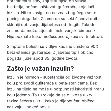
obrambeni sustav, koji štiti tijelo od virusa i
bakterija, počne uništavati gušteraču, koja luči
inzulin. Nitko zasigurno ne zna zbog čega se to
počinje događati. Znamo da su neki članovi obitelji
skloniji dobivanju dijabetesa od drugih. Također
znamo da može utjecati i neki vanjski čimbenik.
Nije poznato kako međusobno djeluju svi ti faktori.
Simptomi bolesti su vidljivi kada je uništeno 90%
beta-stanica gušterače. Dijabetes tip 1 obično
pogađa ljude ispod 35. godine života.
Zašto je važan inzulin?
Inzulin je hormon - supstancija od životne važnosti
koju proizvodi gušterača u beta-stanicama. Bez
inzulina tijelo ne može u potpunosti iskoristiti hranu
koju jedemo. To uzrokuje da se glukoza u krvi - ili
razina šećera u krvi kako je dijabetičari obično
nazivaju - odveć povisi.