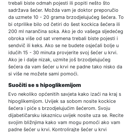
trebali biste odmah pojesti ili popiti nešto što
sadržava šećer. Možda vam je doktor preporučio
da uzmete 10 - 20 grama brzodjelujućeg šećera. To
bi otprilike bilo od četiri do šest kockica šećera ili
200 ml narančina soka. Ako je do vašega sljedećeg
obroka više od sat vremena trebali biste pojesti i
sendvič ili keks. Ako se ne budete osjećali bolje u
idućih 15 - 30 minuta provjerite svoj šećer u krvi.
Ako je i dalje nizak, uzmite još brzodjelujućeg
šećera da vam šećer u krvi ne padne tako nisko da
si više ne možete sami pomoći.
Suočiti se s hipoglikemijom
Evo nekoliko općenitih savjeta kako izaći na kraj s
hipoglikemijom. Uvijek sa sobom nosite kockice
šećera i piće s brzodjelujućim šećerom. Svoju
dijabetičarsku iskaznicu uvijek nosite uza se. Recite
svojim bližnjima kako vam mogu pomoći ako vam
padne šećer u krvi. Kontrolirajte šećer u krvi