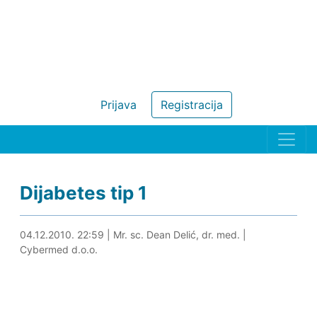
Prijava
Registracija
Dijabetes tip 1
03.05.2024. 13:53
04.12.2010. 22:59
|
Mr. sc. Dean Delić, dr. med.
|
Cybermed d.o.o.