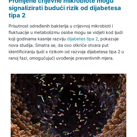
Promjene crijevne mikrobiote mogu
signalizirati budući rizik od dijabetesa
tipa 2
Prisutnost određenih bakterija u crijevnoj mikrobioti i
fluktuacije u metabolizmu osobe mogu se vidjeti kod ljudi
koji godinama kasnije razviju
dijabetes tipa 2
, pokazuje
nova studija. Smatra se, da ovo otkriće otvara put
identificiranju ljudi s rizikom od razvoja dijabetesa tipa 2 u
ranoj fazi, omogućujući uvođenje preventivnih mjera.