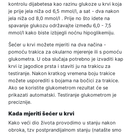
kontrolu dijabetesa kao razinu glukoze u krvi koja
je prije jela niža od 6,5 mmol/l, a sat - dva nakon
jela niža od 8,0 mmol/l . Prije no što idete na
spavanje glukozu održavajte između 6,0 - 7,5
mmol/l kako biste izbjegli noćnu hipoglikemiju.
Šećer u krvi možete mjeriti na dva načina -
pomoću trakica za okularno mjerenje ili s pomoću
glukometra. U oba slučaja potrebno je izvaditi kap
krvi iz jagodice prsta i staviti ju na trakicu za
testiranje. Nakon kratkog vremena boju trakice
možete usporediti s bojama na bočici za trakice.
Ako se koristite glukometrom rezultat će se
prikazati automatski. Testiranje glukometrom je
preciznije.
Kada mjeriti šećer u krvi
Kako veći dio života provodimo u stanju nakon
obroka, tzv postprandijalnom stanju (natašte smo