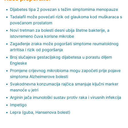
Dijabetes tipa 2 povezan s težim simptomima menopauze
Tadalafil može povećati rizik od glaukoma kod muškaraca s
povećanom prostatom
Novi tretman za bolesti desni ubija štetne bakterije, a
istovremeno čuva korisne mikrobe
Zagađenje zraka može pogoršati simptome reumatoidnog
artritisa i rizik od pogoršanja
Broj slučajeva gestacijskog dijabetesa u porastu diljem
Engleske
Promjene crijevnog mikrobioma mogu započeti prije pojave
simptoma Alzheimerove bolesti
Svakodnevna konzumacija rajčica smanjuje ključni marker
masnoće u jetri
Arginin jača imunološki sustav protiv raka i virusnih infekcija
Impetigo
Lepra (guba, Hansenova bolest)