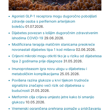
Agonisti GLP-1 receptora mogu dugoročno poboljšati
zdravlje osoba s perifernom arterijskom
bolešću
01.07.2026.
Dijabetes povezan s lošijim dugoročnim zdravstvenim
ishodima COVID-19
29.06.2026.
Modificirana terapija matičnim stanicama preokreće
novonastali dijabetes tipa 1 kod miševa
02.06.2026.
Crijevni mikrobi mogu otkriti tko je u riziku od dijabetesa
tipa 2 godinama prije dijagnoze
31.05.2026.
Imunoproteasom igra novu ulogu u dijabetesu i
metaboličkim komplikacijama
25.05.2026.
Povišena razina glukoze u krvi tijekom trudnoće
signalizira značajno veći rizik od dijabetesa u
budućnosti
21.05.2026.
Metformin cilja crijeva umjesto jetre kako bi smanjio
glukozu
10.05.2026.
Vremenski ograničena prehrana pomaže u pridržavanju