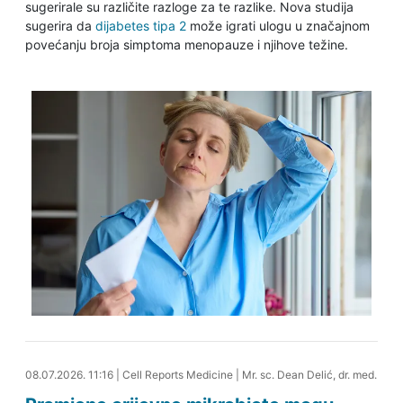
sugerirale su različite razloge za te razlike. Nova studija
sugerira da
dijabetes tipa 2
može igrati ulogu u značajnom
povećanju broja simptoma menopauze i njihove težine.
08.07.2026. 11:27
08.07.2026. 11:16
|
Cell Reports Medicine
|
Mr. sc. Dean Delić, dr. med.