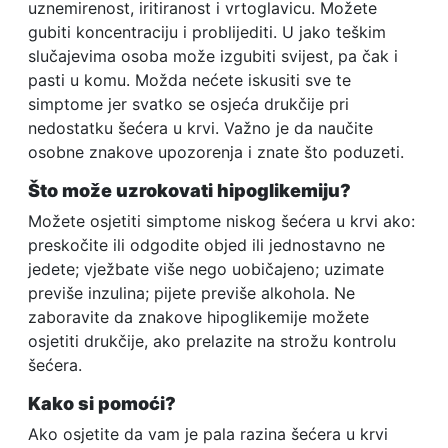
uznemirenost, iritiranost i vrtoglavicu. Možete
gubiti koncentraciju i problijediti. U jako teškim
slučajevima osoba može izgubiti svijest, pa čak i
pasti u komu. Možda nećete iskusiti sve te
simptome jer svatko se osjeća drukčije pri
nedostatku šećera u krvi. Važno je da naučite
osobne znakove upozorenja i znate što poduzeti.
Što može uzrokovati hipoglikemiju?
Možete osjetiti simptome niskog šećera u krvi ako:
preskočite ili odgodite objed ili jednostavno ne
jedete; vježbate više nego uobičajeno; uzimate
previše inzulina; pijete previše alkohola. Ne
zaboravite da znakove hipoglikemije možete
osjetiti drukčije, ako prelazite na strožu kontrolu
šećera.
Kako si pomoći?
Ako osjetite da vam je pala razina šećera u krvi