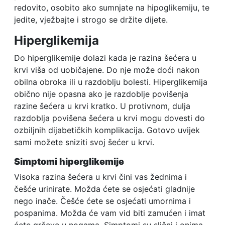
redovito, osobito ako sumnjate na hipoglikemiju, te
jedite, vježbajte i strogo se držite dijete.
Hiperglikemija
Do hiperglikemije dolazi kada je razina šećera u
krvi viša od uobičajene. Do nje može doći nakon
obilna obroka ili u razdoblju bolesti. Hiperglikemija
obično nije opasna ako je razdoblje povišenja
razine šećera u krvi kratko. U protivnom, dulja
razdoblja povišena šećera u krvi mogu dovesti do
ozbiljnih dijabetičkih komplikacija. Gotovo uvijek
sami možete sniziti svoj šećer u krvi.
Simptomi hiperglikemije
Visoka razina šećera u krvi čini vas žednima i
češće urinirate. Možda ćete se osjećati gladnije
nego inače. Češće ćete se osjećati umornima i
pospanima. Možda će vam vid biti zamućen i imat