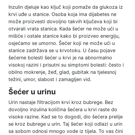
Inzulin djeluje kao ključ koji pomaže da glukoza iz
krvi uđe u stanice. Osoba koja ima dijabetes ne
može proizvesti dovoljno takvih ključeva koji bi
otvarali vrata stanica. Kada šećer ne može ući u
mišiće i ostale stanice kako bi proizveo energiju,
osjećamo se umorno. Šećer koji ne može ući u
stanice zadržava se u krvotoku. U času pojave
šećerne bolesti šećer u krvi je na abnormalno
visokoj razini i prisutni su simptomi bolesti: često i
obilno mokrenje, žeđ, glad, gubitak na tjelesnoj
težini, umor, slabost i zamagljen vid.
Šećer u urinu
Urin nastaje filtracijom krvi kroz bubrege. Bez
dovoljno inzulina količina šećera u krvi raste do
visoke razine. Kad se to dogodi, dio šećera prelije
se kroz bubrege u urin. Taj šećer koji odlazi u urin
sa sobom odnosi mnogo vode iz tijela. To vas čini