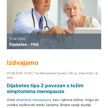
11.06.2005.
Dijabetes - FAQ
Izdvajamo
05.08.2026. 14:16
05.08.2026. 14:06
|
The Menopause Society
|
Mr. sc. Dean Delić, dr.
med.
Dijabetes tipa 2 povezan s težim
simptomima menopauze
Vrsta
simptoma menopauze
, kao i njihova težina, mogu se
uvelike razlikovati među ženama. Brojne ranije studije