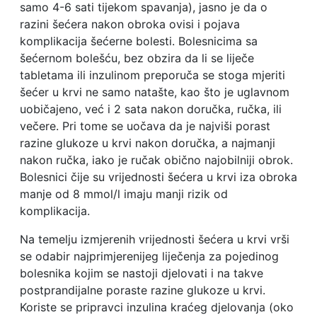
samo 4-6 sati tijekom spavanja), jasno je da o
razini šećera nakon obroka ovisi i pojava
komplikacija šećerne bolesti. Bolesnicima sa
šećernom bolešću, bez obzira da li se liječe
tabletama ili inzulinom preporuča se stoga mjeriti
šećer u krvi ne samo natašte, kao što je uglavnom
uobičajeno, već i 2 sata nakon doručka, ručka, ili
večere. Pri tome se uočava da je najviši porast
razine glukoze u krvi nakon doručka, a najmanji
nakon ručka, iako je ručak obično najobilniji obrok.
Bolesnici čije su vrijednosti šećera u krvi iza obroka
manje od 8 mmol/l imaju manji rizik od
komplikacija.
Na temelju izmjerenih vrijednosti šećera u krvi vrši
se odabir najprimjerenijeg liječenja za pojedinog
bolesnika kojim se nastoji djelovati i na takve
postprandijalne poraste razine glukoze u krvi.
Koriste se pripravci inzulina kraćeg djelovanja (oko