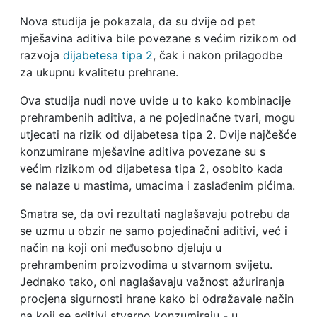
Nova studija je pokazala, da su dvije od pet
mješavina aditiva bile povezane s većim rizikom od
razvoja
dijabetesa tipa 2
, čak i nakon prilagodbe
za ukupnu kvalitetu prehrane.
Ova studija nudi nove uvide u to kako kombinacije
prehrambenih aditiva, a ne pojedinačne tvari, mogu
utjecati na rizik od dijabetesa tipa 2. Dvije najčešće
konzumirane mješavine aditiva povezane su s
većim rizikom od dijabetesa tipa 2, osobito kada
se nalaze u mastima, umacima i zaslađenim pićima.
Smatra se, da ovi rezultati naglašavaju potrebu da
se uzmu u obzir ne samo pojedinačni aditivi, već i
način na koji oni međusobno djeluju u
prehrambenim proizvodima u stvarnom svijetu.
Jednako tako, oni naglašavaju važnost ažuriranja
procjena sigurnosti hrane kako bi odražavale način
na koji se aditivi stvarno konzumiraju - u