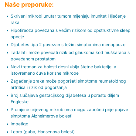
Naše preporuke:
Skriveni mikrobi unutar tumora mijenjaju imunitet i liječenje
raka
Hipotireoza povezana s većim rizikom od opstruktivne sleep
apneje
Dijabetes tipa 2 povezan s težim simptomima menopauze
Tadalafil može povećati rizik od glaukoma kod muškaraca s
povećanom prostatom
Novi tretman za bolesti desni ubija štetne bakterije, a
istovremeno čuva korisne mikrobe
Zagađenje zraka može pogoršati simptome reumatoidnog
artritisa i rizik od pogoršanja
Broj slučajeva gestacijskog dijabetesa u porastu diljem
Engleske
Promjene crijevnog mikrobioma mogu započeti prije pojave
simptoma Alzheimerove bolesti
Impetigo
Lepra (guba, Hansenova bolest)