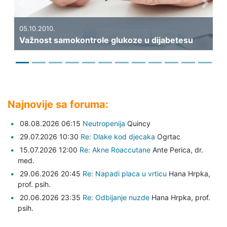
Previous
Next
19.09.2010.
Kakva bi trebala biti p
ntrole glukoze u dijabetesu
dijabetesa?
Najnovije sa foruma:
08.08.2026 06:15
Neutropenija
Quincy
29.07.2026 10:30
Re: Dlake kod djecaka
Ogrtac
15.07.2026 12:00
Re: Akne Roaccutane
Ante Perica,
dr.
med.
29.06.2026 20:45
Re: Napadi placa u vrticu
Hana Hrpka,
prof. psih.
20.06.2026 23:35
Re: Odbijanje nuzde
Hana Hrpka,
prof.
psih.