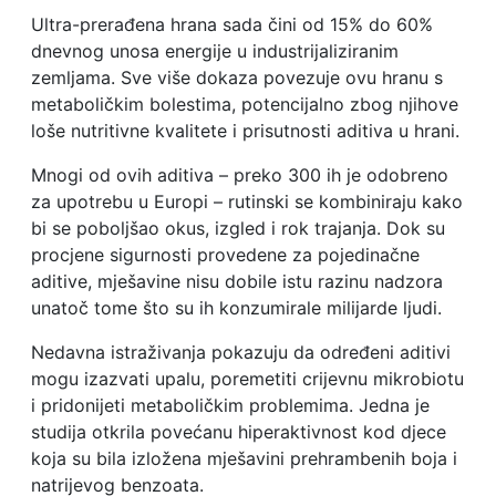
Ultra-prerađena hrana sada čini od 15% do 60%
dnevnog unosa energije u industrijaliziranim
zemljama. Sve više dokaza povezuje ovu hranu s
metaboličkim bolestima, potencijalno zbog njihove
loše nutritivne kvalitete i prisutnosti aditiva u hrani.
Mnogi od ovih aditiva – preko 300 ih je odobreno
za upotrebu u Europi – rutinski se kombiniraju kako
bi se poboljšao okus, izgled i rok trajanja. Dok su
procjene sigurnosti provedene za pojedinačne
aditive, mješavine nisu dobile istu razinu nadzora
unatoč tome što su ih konzumirale milijarde ljudi.
Nedavna istraživanja pokazuju da određeni aditivi
mogu izazvati upalu, poremetiti crijevnu mikrobiotu
i pridonijeti metaboličkim problemima. Jedna je
studija otkrila povećanu hiperaktivnost kod djece
koja su bila izložena mješavini prehrambenih boja i
natrijevog benzoata.