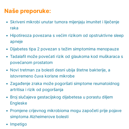
Naše preporuke:
Skriveni mikrobi unutar tumora mijenjaju imunitet i liječenje
raka
Hipotireoza povezana s većim rizikom od opstruktivne sleep
apneje
Dijabetes tipa 2 povezan s težim simptomima menopauze
Tadalafil može povećati rizik od glaukoma kod muškaraca s
povećanom prostatom
Novi tretman za bolesti desni ubija štetne bakterije, a
istovremeno čuva korisne mikrobe
Zagađenje zraka može pogoršati simptome reumatoidnog
artritisa i rizik od pogoršanja
Broj slučajeva gestacijskog dijabetesa u porastu diljem
Engleske
Promjene crijevnog mikrobioma mogu započeti prije pojave
simptoma Alzheimerove bolesti
Impetigo