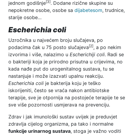
[3]
jednom godišnje
. Dodane rizične skupine su
nepokretne osobe, osobe sa
dijabetesom
, trudnice,
starije osobe…
Escherichia coli
Uzročnika u najvećem broju slučajeva, po
[2]
podacima čak u 75 posto slučajeva
, a po nekim
izvorima i više, nalazimo u
Escherichiji coli
. Radi se
o bakteriji koja je prirodno prisutna u crijevima, no
kada nađe put do urogenitalnog sustava, tu se
nastanjuje i može izazvati upalnu reakciju.
Escherichia coli
je bakterija koju je teško
iskorijeniti, često se vraća nakon antibiotske
terapije, sve je otpornija na postojeće terapije te se
sve više pozornosti usmjerava na prevenciju.
Zdrav i jak imunološki sustav uvijek je preduvjet
zdravlja cijelog organizma, pa tako i normalne
funkcije urinarnog sustava
, stoga je važno voditi