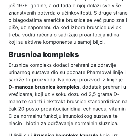
još 1979. godine, a od tada o njoj dolazi sve više
znanstvenih potvrda o učinkovitosti. S druge strane
o blagodatima američke brusnice se već puno zna i
piše, uz napomenu da kod izbora brusnice uvijek
treba voditi računa o sadržaju proantocijanidina
koji su aktivne komponente u samoj biljci.
Brusnica kompleks
Brusnica kompleks dodaci prehrani za zdravlje
urinarnog sustava dio su poznate Pharmoval linije i
sadrže tri proizvoda. Najnoviji proizvod iz linije je
D-manoza brusnica kompleks
, dodatak prehrani u
vrećicama, koji uz visoku dozu od 2,5 grama D-
manoze sadrži i ekstrakt brusnice standardiziran na
čak 20 posto proantocijanidina, echinaceu, vitamin
C za normalnu funkciju imunološkog sustava te
niacin i biotin za održavanje normalnih sluznica.
U liniji su i
Brusnica kompleks kapsule
koje, uz