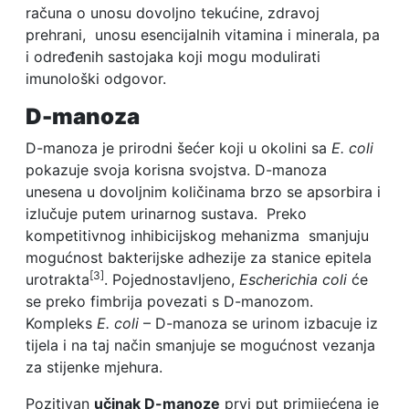
računa o unosu dovoljno tekućine, zdravoj
prehrani, unosu esencijalnih vitamina i minerala, pa
i određenih sastojaka koji mogu modulirati
imunološki odgovor.
D-manoza
D-manoza je prirodni šećer koji u okolini sa
E. coli
pokazuje svoja korisna svojstva. D-manoza
unesena u dovoljnim količinama brzo se apsorbira i
izlučuje putem urinarnog sustava. Preko
kompetitivnog inhibicijskog mehanizma smanjuju
mogućnost bakterijske adhezije za stanice epitela
[3]
urotrakta
. Pojednostavljeno,
Escherichia coli
će
se preko fimbrija povezati s D-manozom.
Kompleks
E. coli
– D-manoza se urinom izbacuje iz
tijela i na taj način smanjuje se mogućnost vezanja
za stijenke mjehura.
Pozitivan
učinak D-manoze
prvi put primijećena je