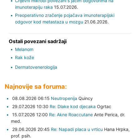
Crijevni mikrobi povezani s jačim odgovorima na
imunoterapiju raka
15.07.2026.
Preoperativno zračenje pojačava imunoterapijski
odgovor kod metastaza u mozgu
21.06.2026.
Ostali povezani sadržaji
Melanom
Rak kože
Dermatovenerologija
Najnovije sa foruma:
08.08.2026 06:15
Neutropenija
Quincy
29.07.2026 10:30
Re: Dlake kod djecaka
Ogrtac
15.07.2026 12:00
Re: Akne Roaccutane
Ante Perica,
dr.
med.
29.06.2026 20:45
Re: Napadi placa u vrticu
Hana Hrpka,
prof. psih.