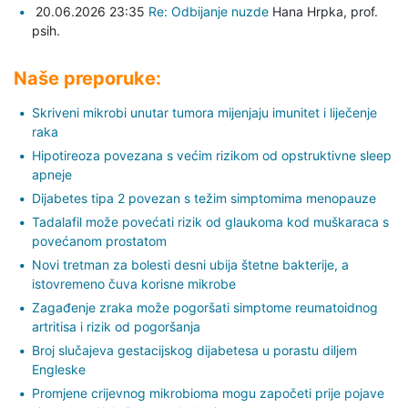
20.06.2026 23:35
Re: Odbijanje nuzde
Hana Hrpka,
prof.
psih.
Naše preporuke:
Skriveni mikrobi unutar tumora mijenjaju imunitet i liječenje
raka
Hipotireoza povezana s većim rizikom od opstruktivne sleep
apneje
Dijabetes tipa 2 povezan s težim simptomima menopauze
Tadalafil može povećati rizik od glaukoma kod muškaraca s
povećanom prostatom
Novi tretman za bolesti desni ubija štetne bakterije, a
istovremeno čuva korisne mikrobe
Zagađenje zraka može pogoršati simptome reumatoidnog
artritisa i rizik od pogoršanja
Broj slučajeva gestacijskog dijabetesa u porastu diljem
Engleske
Promjene crijevnog mikrobioma mogu započeti prije pojave