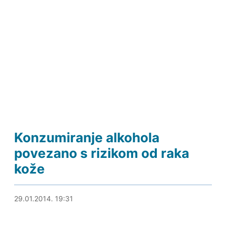
Konzumiranje alkohola
povezano s rizikom od raka
kože
29.01.2014. 19:58
29.01.2014. 19:31