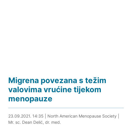
Migrena povezana s težim
valovima vrućine tijekom
menopauze
23.09.2021. 14:54
23.09.2021. 14:35
|
North American Menopause Society
|
Mr. sc. Dean Delić, dr. med.