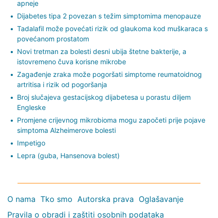
apneje
Dijabetes tipa 2 povezan s težim simptomima menopauze
Tadalafil može povećati rizik od glaukoma kod muškaraca s
povećanom prostatom
Novi tretman za bolesti desni ubija štetne bakterije, a
istovremeno čuva korisne mikrobe
Zagađenje zraka može pogoršati simptome reumatoidnog
artritisa i rizik od pogoršanja
Broj slučajeva gestacijskog dijabetesa u porastu diljem
Engleske
Promjene crijevnog mikrobioma mogu započeti prije pojave
simptoma Alzheimerove bolesti
Impetigo
Lepra (guba, Hansenova bolest)
O nama
Tko smo
Autorska prava
Oglašavanje
Pravila o obradi i zaštiti osobnih podataka