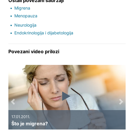
Ostali povezani sadržaji
Migrena
Menopauza
Neurologija
Endokrinologija i dijabetologija
Povezani video prilozi
Previous
Next
17.01.2011.
06.0
Što je migrena?
Kak