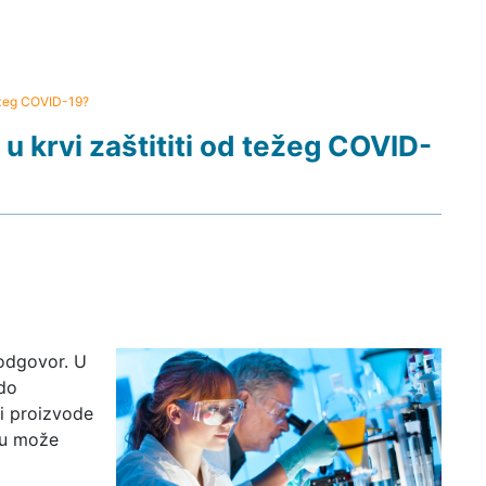
 težeg COVID-19?
 u krvi zaštititi od težeg COVID-
 odgovor. U
 do
ni proizvode
cu može