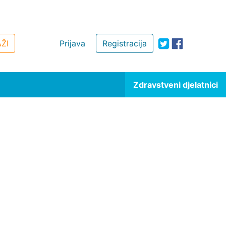
ŽI
Prijava
Registracija
Zdravstveni djelatnici