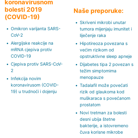
koronavirusnom
bolesti 2019
Naše preporuke:
(COVID-19)
Skriveni mikrobi unutar
Omikron varijanta SARS-
tumora mijenjaju imunitet i
CoV-2
liječenje raka
Alergijske reakcije na
Hipotireoza povezana s
mRNA cjepiva protiv
većim rizikom od
COVID-19
opstruktivne sleep apneje
Cjepiva protiv SARS-CoV-
Dijabetes tipa 2 povezan s
2
težim simptomima
menopauze
Infekcija novim
koronavirusom (COVID-
Tadalafil može povećati
19) u trudnoći i dojenju
rizik od glaukoma kod
muškaraca s povećanom
prostatom
Novi tretman za bolesti
desni ubija štetne
bakterije, a istovremeno
čuva korisne mikrobe