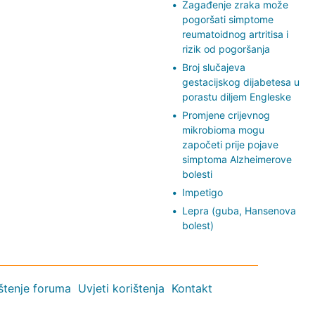
Zagađenje zraka može
pogoršati simptome
reumatoidnog artritisa i
rizik od pogoršanja
Broj slučajeva
gestacijskog dijabetesa u
porastu diljem Engleske
Promjene crijevnog
mikrobioma mogu
započeti prije pojave
simptoma Alzheimerove
bolesti
Impetigo
Lepra (guba, Hansenova
bolest)
ištenje foruma
Uvjeti korištenja
Kontakt