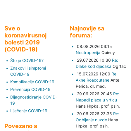
Sve o
Najnovije sa
koronavirusnoj
foruma:
bolesti 2019
08.08.2026 06:15
(COVID-19)
Neutropenija
Quincy
29.07.2026 10:30
Re:
Što je COVID-19?
Dlake kod djecaka
Ogrtac
Znakovi i simptomi
15.07.2026 12:00
Re:
COVID-19
Akne Roaccutane
Ante
Komplikacije COVID-19
Perica,
dr. med.
Prevencija COVID-19
29.06.2026 20:45
Re:
Dijagnosticiranje COVID-
Napadi placa u vrticu
19
Hana Hrpka,
prof. psih.
Liječenje COVID-19
20.06.2026 23:35
Re:
Odbijanje nuzde
Hana
Povezano s
Hrpka,
prof. psih.