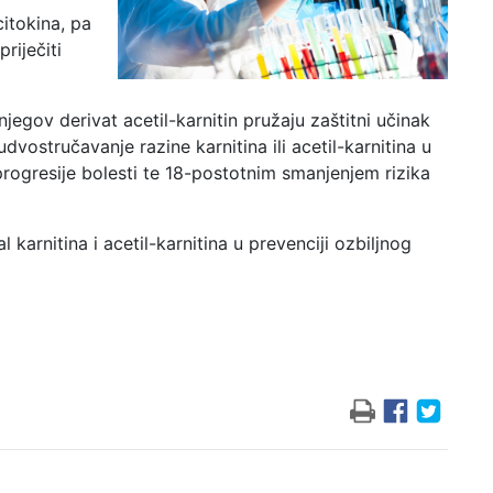
citokina, pa
riječiti
egov derivat ​​acetil-karnitin pružaju zaštitni učinak
vostručavanje razine karnitina ili acetil-karnitina u
ogresije bolesti te 18-postotnim smanjenjem rizika
 karnitina i acetil-karnitina u prevenciji ozbiljnog