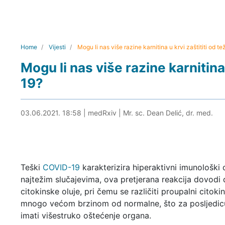
Home
Vijesti
Mogu li nas više razine karnitina u krvi zaštititi od
Mogu li nas više razine karnitina
19?
03.06.2021. 19:19
03.06.2021. 18:58
|
medRxiv
|
Mr. sc. Dean Delić, dr. med.
Teški
COVID-19
karakterizira hiperaktivni imunološki
najtežim slučajevima, ova pretjerana reakcija dovodi
citokinske oluje, pri čemu se različiti proupalni citoki
mnogo većom brzinom od normalne, što za posljedi
imati višestruko oštećenje organa.