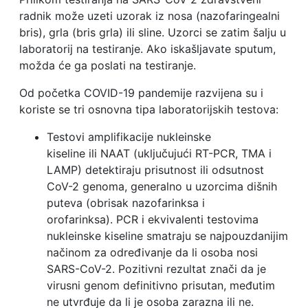
radnik može uzeti uzorak iz nosa (nazofaringealni
bris), grla (bris grla) ili sline. Uzorci se zatim šalju u
laboratorij na testiranje. Ako iskašljavate sputum,
možda će ga poslati na testiranje.
Od početka COVID-19 pandemije razvijena su i
koriste se tri osnovna tipa laboratorijskih testova:
Testovi amplifikacije nukleinske
kiseline ili NAAT (uključujući RT-PCR, TMA i
LAMP) detektiraju prisutnost ili odsutnost
CoV-2 genoma, generalno u uzorcima dišnih
puteva (obrisak nazofarinksa i
orofarinksa). PCR i ekvivalenti testovima
nukleinske kiseline smatraju se najpouzdanijim
načinom za određivanje da li osoba nosi
SARS-CoV-2. Pozitivni rezultat znači da je
virusni genom definitivno prisutan, međutim
ne utvrđuje da li je osoba zarazna ili ne.