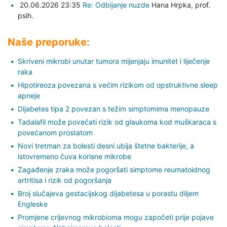
20.06.2026 23:35
Re: Odbijanje nuzde
Hana Hrpka,
prof.
psih.
Naše preporuke:
Skriveni mikrobi unutar tumora mijenjaju imunitet i liječenje
raka
Hipotireoza povezana s većim rizikom od opstruktivne sleep
apneje
Dijabetes tipa 2 povezan s težim simptomima menopauze
Tadalafil može povećati rizik od glaukoma kod muškaraca s
povećanom prostatom
Novi tretman za bolesti desni ubija štetne bakterije, a
istovremeno čuva korisne mikrobe
Zagađenje zraka može pogoršati simptome reumatoidnog
artritisa i rizik od pogoršanja
Broj slučajeva gestacijskog dijabetesa u porastu diljem
Engleske
Promjene crijevnog mikrobioma mogu započeti prije pojave