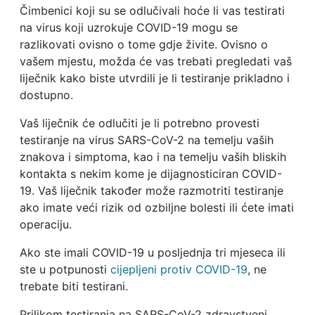
Čimbenici koji su se odlučivali hoće li vas testirati
na virus koji uzrokuje COVID-19 mogu se
razlikovati ovisno o tome gdje živite. Ovisno o
vašem mjestu, možda će vas trebati pregledati vaš
liječnik kako biste utvrdili je li testiranje prikladno i
dostupno.
Vaš liječnik će odlučiti je li potrebno provesti
testiranje na virus SARS-CoV-2 na temelju vaših
znakova i simptoma, kao i na temelju vaših bliskih
kontakta s nekim kome je dijagnosticiran COVID-
19. Vaš liječnik također može razmotriti testiranje
ako imate veći rizik od ozbiljne bolesti ili ćete imati
operaciju.
Ako ste imali COVID-19 u posljednja tri mjeseca ili
ste u potpunosti
cijepljeni protiv COVID-19
, ne
trebate biti testirani.
Prilikom testiranja na SARS-CoV-2 zdravstveni