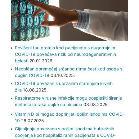
Povišeni tau protein kod pacijenata s dugotrajnim
COVID-19 povećava rizik od neurodegenerativnih
bolesti
20.01.2026.
Neobičan poremećaj srčanog ritma čest kod osoba s
dugim COVID-19
03.10.2025.
COVID-19 povezan s ubrzanim starenjem krvnih
žila
18.08.2025.
Respiratorne virusne infekcije mogu pospješiti širenje
metastaza raka dojke na plućima
03.08.2025.
Vitamin D bi mogao doprinijeti boljim ishodima COVID-
19
26.07.2025.
Cijepljenje povezano s boljim ishodima bubrežnih
oboljenja kod hospitaliziranih pacijenata s COVID-