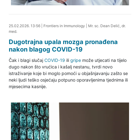
25.02.2026. 14:32
25.02.2026. 13:56
|
Frontiers in Immunology
|
Mr. sc. Dean Delić, dr.
med.
Dugotrajna upala mozga pronađena
nakon blagog COVID-19
Čak i blagi slučaj
COVID-19
ili
gripe
može utjecati na tijelo
dugo nakon što vrućica i kašalj nestanu, tvrdi novo
istraživanje koje bi moglo pomoći u objašnjavanju zašto se
neki ljudi teško osjećaju potpuno oporavljenima tjednima ili
mjesecima kasnije.