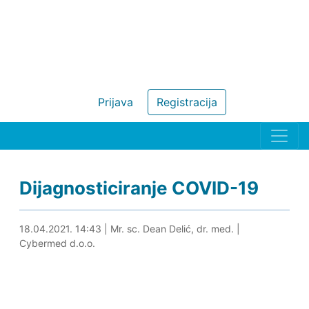
Prijava
Registracija
Dijagnosticiranje COVID-19
28.05.2024. 17:34
18.04.2021. 14:43
|
Mr. sc. Dean Delić, dr. med.
|
Cybermed d.o.o.