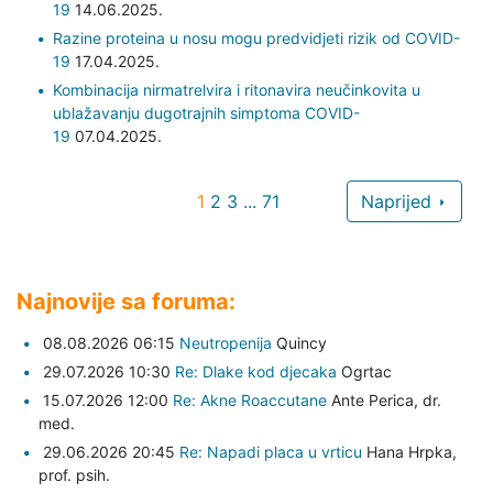
19
14.06.2025.
Razine proteina u nosu mogu predvidjeti rizik od COVID-
19
17.04.2025.
Kombinacija nirmatrelvira i ritonavira neučinkovita u
ublažavanju dugotrajnih simptoma COVID-
19
07.04.2025.
1
2
3
...
71
Naprijed
Najnovije sa foruma:
08.08.2026 06:15
Neutropenija
Quincy
29.07.2026 10:30
Re: Dlake kod djecaka
Ogrtac
15.07.2026 12:00
Re: Akne Roaccutane
Ante Perica,
dr.
med.
29.06.2026 20:45
Re: Napadi placa u vrticu
Hana Hrpka,
prof. psih.