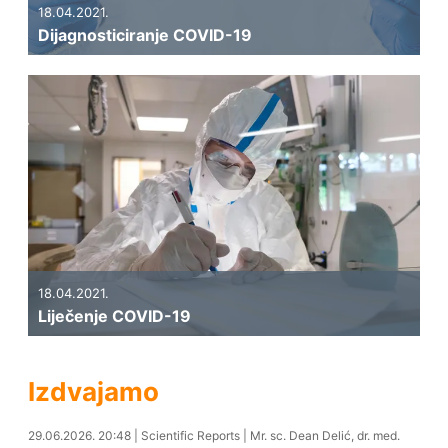
18.04.2021.
Dijagnosticiranje COVID-19
18.04.2021.
Liječenje COVID-19
Izdvajamo
29.06.2026. 21:34
29.06.2026. 20:48
|
Scientific Reports
|
Mr. sc. Dean Delić, dr. med.