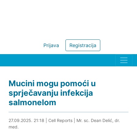
Prijava
Registracija
Mucini mogu pomoći u
sprječavanju infekcija
salmonelom
27.09.2025. 21:37
27.09.2025. 21:18
|
Cell Reports
|
Mr. sc. Dean Delić, dr.
med.