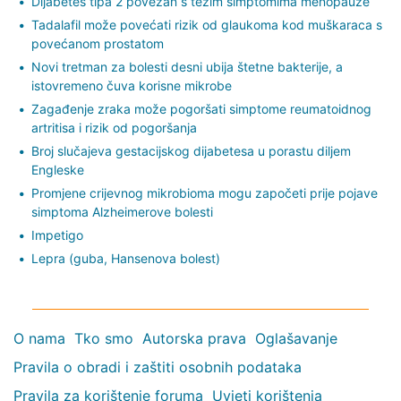
Dijabetes tipa 2 povezan s težim simptomima menopauze
Tadalafil može povećati rizik od glaukoma kod muškaraca s
povećanom prostatom
Novi tretman za bolesti desni ubija štetne bakterije, a
istovremeno čuva korisne mikrobe
Zagađenje zraka može pogoršati simptome reumatoidnog
artritisa i rizik od pogoršanja
Broj slučajeva gestacijskog dijabetesa u porastu diljem
Engleske
Promjene crijevnog mikrobioma mogu započeti prije pojave
simptoma Alzheimerove bolesti
Impetigo
Lepra (guba, Hansenova bolest)
O nama
Tko smo
Autorska prava
Oglašavanje
Pravila o obradi i zaštiti osobnih podataka
Pravila za korištenje foruma
Uvjeti korištenja