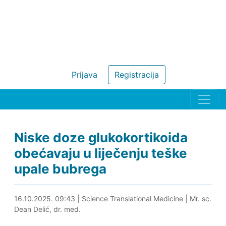
Prijava
Registracija
Niske doze glukokortikoida
obećavaju u liječenju teške
upale bubrega
16.10.2025. 09:57
16.10.2025. 09:43
|
Science Translational Medicine
|
Mr. sc.
Dean Delić, dr. med.