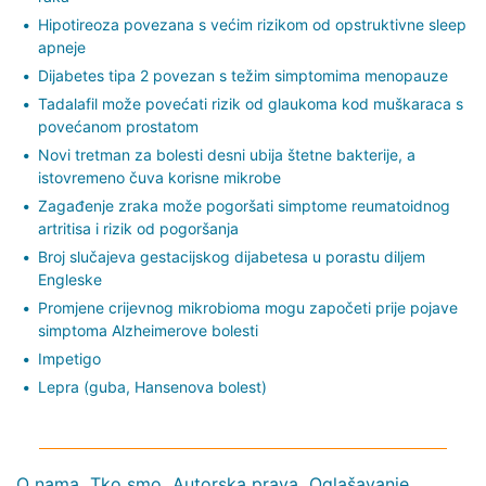
Hipotireoza povezana s većim rizikom od opstruktivne sleep
apneje
Dijabetes tipa 2 povezan s težim simptomima menopauze
Tadalafil može povećati rizik od glaukoma kod muškaraca s
povećanom prostatom
Novi tretman za bolesti desni ubija štetne bakterije, a
istovremeno čuva korisne mikrobe
Zagađenje zraka može pogoršati simptome reumatoidnog
artritisa i rizik od pogoršanja
Broj slučajeva gestacijskog dijabetesa u porastu diljem
Engleske
Promjene crijevnog mikrobioma mogu započeti prije pojave
simptoma Alzheimerove bolesti
Impetigo
Lepra (guba, Hansenova bolest)
O nama
Tko smo
Autorska prava
Oglašavanje