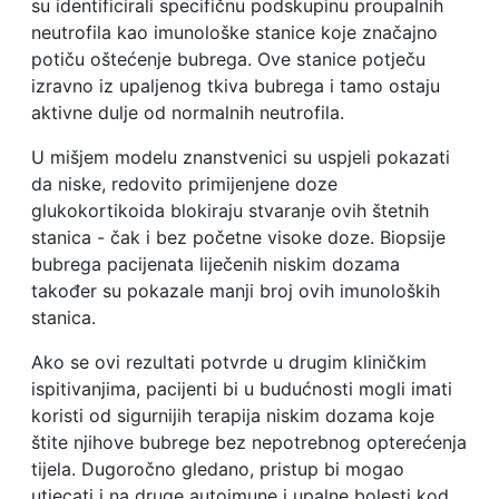
su identificirali specifičnu podskupinu proupalnih
neutrofila kao imunološke stanice koje značajno
potiču oštećenje bubrega. Ove stanice potječu
izravno iz upaljenog tkiva bubrega i tamo ostaju
aktivne dulje od normalnih neutrofila.
U mišjem modelu znanstvenici su uspjeli pokazati
da niske, redovito primijenjene doze
glukokortikoida blokiraju stvaranje ovih štetnih
stanica - čak i bez početne visoke doze. Biopsije
bubrega pacijenata liječenih niskim dozama
također su pokazale manji broj ovih imunoloških
stanica.
Ako se ovi rezultati potvrde u drugim kliničkim
ispitivanjima, pacijenti bi u budućnosti mogli imati
koristi od sigurnijih terapija niskim dozama koje
štite njihove bubrege bez nepotrebnog opterećenja
tijela. Dugoročno gledano, pristup bi mogao
utjecati i na druge autoimune i upalne bolesti kod