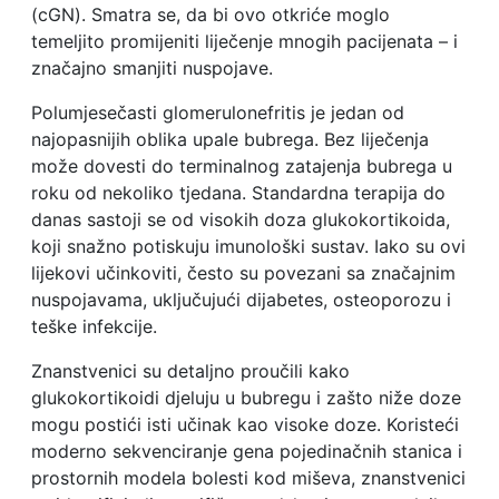
(cGN). Smatra se, da bi ovo otkriće moglo
temeljito promijeniti liječenje mnogih pacijenata – i
značajno smanjiti nuspojave.
Polumjesečasti glomerulonefritis je jedan od
najopasnijih oblika upale bubrega. Bez liječenja
može dovesti do terminalnog zatajenja bubrega u
roku od nekoliko tjedana. Standardna terapija do
danas sastoji se od visokih doza glukokortikoida,
koji snažno potiskuju imunološki sustav. Iako su ovi
lijekovi učinkoviti, često su povezani sa značajnim
nuspojavama, uključujući dijabetes, osteoporozu i
teške infekcije.
Znanstvenici su detaljno proučili kako
glukokortikoidi djeluju u bubregu i zašto niže doze
mogu postići isti učinak kao visoke doze. Koristeći
moderno sekvenciranje gena pojedinačnih stanica i
prostornih modela bolesti kod miševa, znanstvenici