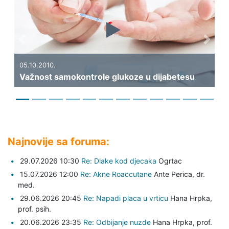
Previous
Next
19.0
Kak
05.10.2010.
Važnost samokontrole glukoze u dijabetesu
dij
Najnovije sa foruma:
29.07.2026 10:30
Re: Dlake kod djecaka
Ogrtac
15.07.2026 12:00
Re: Akne Roaccutane
Ante Perica,
dr.
med.
29.06.2026 20:45
Re: Napadi placa u vrticu
Hana Hrpka,
prof. psih.
20.06.2026 23:35
Re: Odbijanje nuzde
Hana Hrpka,
prof.