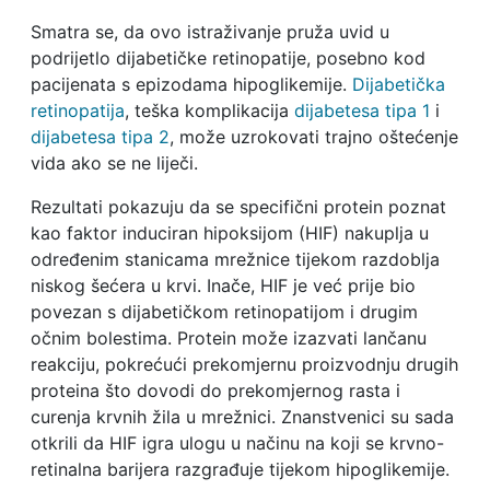
Smatra se, da ovo istraživanje pruža uvid u
podrijetlo dijabetičke retinopatije, posebno kod
pacijenata s epizodama hipoglikemije.
Dijabetička
retinopatija
, teška komplikacija
dijabetesa tipa 1
i
dijabetesa tipa 2
, može uzrokovati trajno oštećenje
vida ako se ne liječi.
Rezultati pokazuju da se specifični protein poznat
kao faktor induciran hipoksijom (HIF) nakuplja u
određenim stanicama mrežnice tijekom razdoblja
niskog šećera u krvi. Inače, HIF je već prije bio
povezan s dijabetičkom retinopatijom i drugim
očnim bolestima. Protein može izazvati lančanu
reakciju, pokrećući prekomjernu proizvodnju drugih
proteina što dovodi do prekomjernog rasta i
curenja krvnih žila u mrežnici. Znanstvenici su sada
otkrili da HIF igra ulogu u načinu na koji se krvno-
retinalna barijera razgrađuje tijekom hipoglikemije.