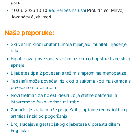
psih.
10.06.2026 10:10
Re: Herpes na usni
Prof. dr. sc. Milivoj
Jovančević,
dr. med.
Naše preporuke:
Skriveni mikrobi unutar tumora mijenjaju imunitet i liječenje
raka
Hipotireoza povezana s većim rizikom od opstruktivne sleep
apneje
Dijabetes tipa 2 povezan s težim simptomima menopauze
Tadalafil može povećati rizik od glaukoma kod muškaraca s
povećanom prostatom
Novi tretman za bolesti desni ubija štetne bakterije, a
istovremeno čuva korisne mikrobe
Zagađenje zraka može pogoršati simptome reumatoidnog
artritisa i rizik od pogoršanja
Broj slučajeva gestacijskog dijabetesa u porastu diljem
Engleske