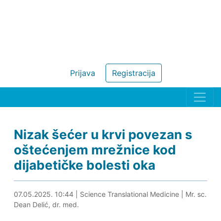
Prijava
Registracija
Nizak šećer u krvi povezan s
oštećenjem mrežnice kod
dijabetičke bolesti oka
07.05.2025. 11:07
07.05.2025. 10:44
|
Science Translational Medicine
|
Mr. sc.
Dean Delić, dr. med.