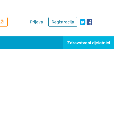
ŽI
Prijava
Registracija
Zdravstveni djelatnici