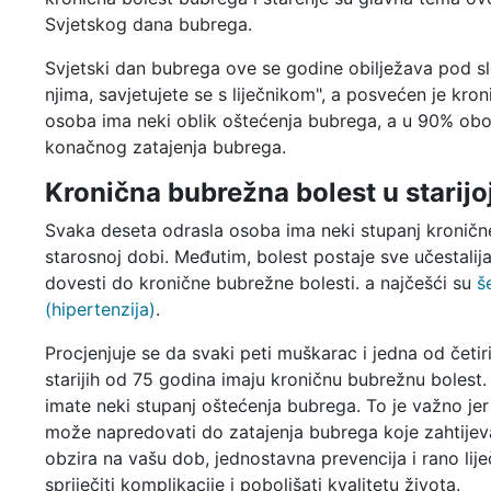
Svjetskog dana bubrega.
Svjetski dan bubrega ove se godine obilježava pod slo
njima, savjetujete se s liječnikom", a posvećen je kro
osoba ima neki oblik oštećenja bubrega, a u 90% obo
konačnog zatajenja bubrega.
Kronična bubrežna bolest u starijo
Svaka deseta odrasla osoba ima neki stupanj kronične 
starosnoj dobi. Međutim, bolest postaje sve učestalij
dovesti do kronične bubrežne bolesti. a najčešći su
š
(hipertenzija)
.
Procjenjuje se da svaki peti muškarac i jedna od četi
starijih od 75 godina imaju kroničnu bubrežnu bolest. U
imate neki stupanj oštećenja bubrega. To je važno je
može napredovati do zatajenja bubrega koje zahtijeva
obzira na vašu dob, jednostavna prevencija i rano lij
spriječiti komplikacije i poboljšati kvalitetu života.