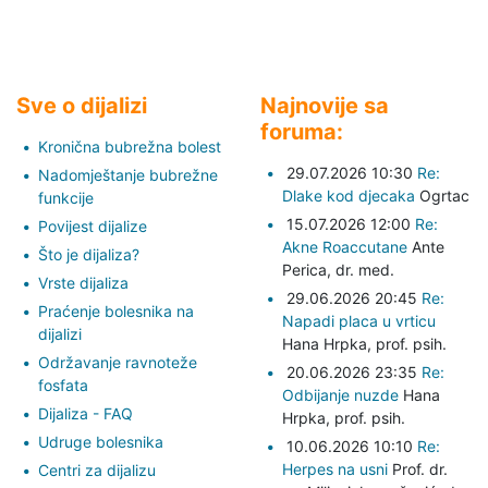
Sve o dijalizi
Najnovije sa
foruma:
Kronična bubrežna bolest
29.07.2026 10:30
Re:
Nadomještanje bubrežne
Dlake kod djecaka
Ogrtac
funkcije
15.07.2026 12:00
Re:
Povijest dijalize
Akne Roaccutane
Ante
Što je dijaliza?
Perica,
dr. med.
Vrste dijaliza
29.06.2026 20:45
Re:
Praćenje bolesnika na
Napadi placa u vrticu
dijalizi
Hana Hrpka,
prof. psih.
Održavanje ravnoteže
20.06.2026 23:35
Re:
fosfata
Odbijanje nuzde
Hana
Dijaliza - FAQ
Hrpka,
prof. psih.
Udruge bolesnika
10.06.2026 10:10
Re:
Herpes na usni
Prof. dr.
Centri za dijalizu