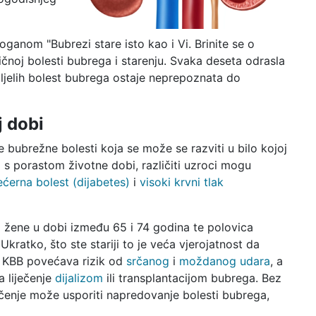
ganom "Bubrezi stare isto kao i Vi. Brinite se o
ničnoj bolesti bubrega i starenju. Svaka deseta odrasla
ljelih bolest bubrega ostaje neprepoznata do
j dobi
bubrežne bolesti koja se može se razviti u bilo kojoj
a s porastom životne dobi, različiti uzroci mogu
ećerna bolest (dijabetes)
i
visoki krvni tlak
ri žene u dobi između 65 i 74 godina te polovica
kratko, što ste stariji to je veća vjerojatnost da
r KBB povećava rizik od
srčanog
i
moždanog udara
, a
 liječenje
dijalizom
ili transplantacijom bubrega. Bez
ečenje može usporiti napredovanje bolesti bubrega,