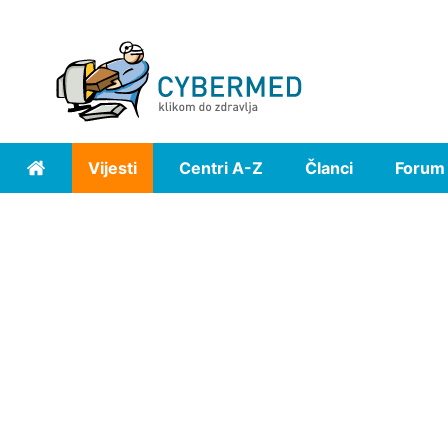
Vijesti
Centri A-Z
Članci
Forum
Home