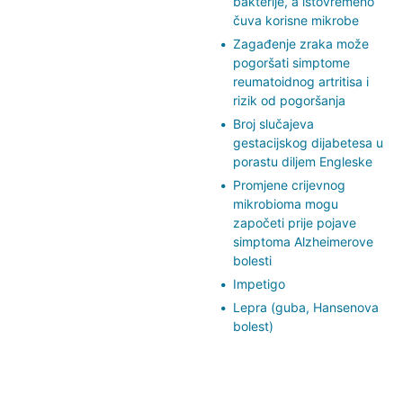
bakterije, a istovremeno
čuva korisne mikrobe
Zagađenje zraka može
pogoršati simptome
reumatoidnog artritisa i
rizik od pogoršanja
Broj slučajeva
gestacijskog dijabetesa u
porastu diljem Engleske
Promjene crijevnog
mikrobioma mogu
započeti prije pojave
simptoma Alzheimerove
bolesti
Impetigo
Lepra (guba, Hansenova
bolest)