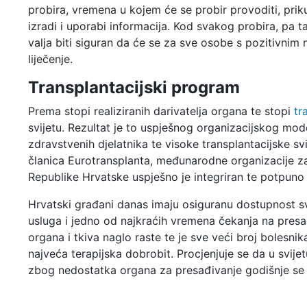
probira, vremena u kojem će se probir provoditi, prik
izradi i uporabi informacija. Kod svakog probira, pa t
valja biti siguran da će se za sve osobe s pozitivnim 
liječenje.
Transplantacijski program
Prema stopi realiziranih darivatelja organa te stopi
tr
svijetu. Rezultat je to uspješnog organizacijskog mod
zdravstvenih djelatnika te visoke transplantacijske sv
članica Eurotransplanta, međunarodne organizacije z
Republike Hrvatske uspješno je integriran te potpuno
Hrvatski građani danas imaju osiguranu dostupnost svih
usluga i jedno od najkraćih vremena čekanja na presa
organa i tkiva naglo raste te je sve veći broj bolesn
najveća terapijska dobrobit. Procjenjuje se da u svije
zbog nedostatka organa za presađivanje godišnje se