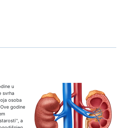
odine u
e svrha
roja osoba
 Ove godine
jem
tarosti'', a
vogodišnjeg