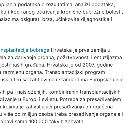
upljanja podataka o rezultatima, analizi podataka,
ako i kod ranog otkrivanja kronične bubrežne bolesti,
nalazima osigurati brza, učinkovita dijagnostika i
ansplantacija bubrega
Hrvatska je prva zemlja u
ela za darivanje organa, požrtvovnosti i entuzijazma
ijesti naših građana. Hrvatska je od 2007. godine
a razmjenu organa. Transplantacijski program
 usklađen sa zahtjevima i standardima Europske unije.
 pa i najsloženijih, kombiniranih transplantacijskih
đivanje u Europi i svijetu. Potreba za presađivanjem
ika kojima je zahvaljujući presađivanju omogućena
tu više od milijun osoba treba presađivanje organa ali
 obavi samo 100.000 takvih zahvata.