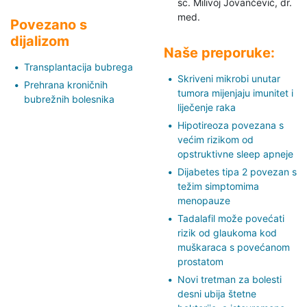
sc. Milivoj Jovančević,
dr.
med.
Povezano s
dijalizom
Naše preporuke:
Transplantacija bubrega
Skriveni mikrobi unutar
Prehrana kroničnih
tumora mijenjaju imunitet i
bubrežnih bolesnika
liječenje raka
Hipotireoza povezana s
većim rizikom od
opstruktivne sleep apneje
Dijabetes tipa 2 povezan s
težim simptomima
menopauze
Tadalafil može povećati
rizik od glaukoma kod
muškaraca s povećanom
prostatom
Novi tretman za bolesti
desni ubija štetne