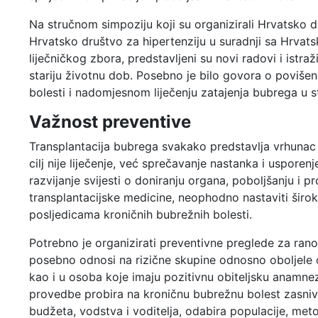
Na stručnom simpoziju koji su organizirali Hrvatsko dru
Hrvatsko društvo za hipertenziju u suradnji sa Hrvats
liječničkog zbora, predstavljeni su novi radovi i istr
stariju životnu dob. Posebno je bilo govora o poviše
bolesti i nadomjesnom liječenju zatajenja bubrega u st
Važnost preventive
Transplantacija bubrega svakako predstavlja vrhunac u 
cilj nije liječenje, već sprečavanje nastanka i usporen
razvijanje svijesti o doniranju organa, poboljšanju i 
transplantacijske medicine, neophodno nastaviti širok
posljedicama kroničnih bubrežnih bolesti.
Potrebno je organizirati preventivne preglede za rano 
posebno odnosi na rizične skupine odnosno oboljele od 
kao i u osoba koje imaju pozitivnu obiteljsku anamnez
provedbe probira na kroničnu bubrežnu bolest zasniv
budžeta, vodstva i voditelja, odabira populacije, meto