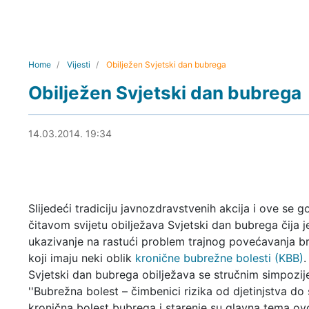
Home
Vijesti
Obilježen Svjetski dan bubrega
Obilježen Svjetski dan bubrega
14.03.2014. 21:51
14.03.2014. 19:34
Slijedeći tradiciju javnozdravstvenih akcija i ove se g
čitavom svijetu obilježava Svjetski dan bubrega čija j
ukazivanje na rastući problem trajnog povećavanja b
koji imaju neki oblik
kronične bubrežne bolesti (KBB)
.
Svjetski dan bubrega obilježava se stručnim simpozi
''Bubrežna bolest – čimbenici rizika od djetinjstva do s
kronična bolest bubrega i starenje su glavna tema o