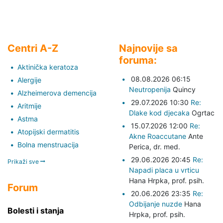
Centri A-Z
Najnovije sa
foruma:
Aktinička keratoza
08.08.2026 06:15
Alergije
Neutropenija
Quincy
Alzheimerova demencija
29.07.2026 10:30
Re:
Aritmije
Dlake kod djecaka
Ogrtac
Astma
15.07.2026 12:00
Re:
Atopijski dermatitis
Akne Roaccutane
Ante
Bolna menstruacija
Perica,
dr. med.
29.06.2026 20:45
Re:
Prikaži sve
Napadi placa u vrticu
Hana Hrpka,
prof. psih.
Forum
20.06.2026 23:35
Re:
Odbijanje nuzde
Hana
Bolesti i stanja
Hrpka,
prof. psih.