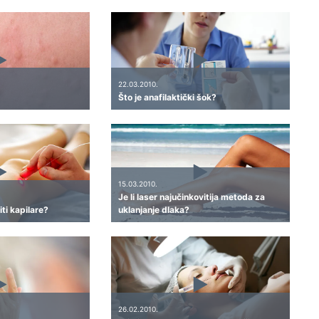
22.03.2010.
Što je anafilaktički šok?
15.03.2010.
Je li laser najučinkovitija metoda za
ti kapilare?
uklanjanje dlaka?
26.02.2010.