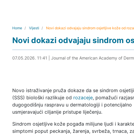
Home
Vijesti
Novi dokazi odvajaju sindrom osjetljive kože od roz
Novi dokazi odvajaju sindrom os
07.05.2026. 11:58
07.05.2026. 11:41
|
Journal of the American Academy of Derm
Novo istraživanje pruža dokaze da se sindrom osjetlj
(SSS) biološki razlikuje od
rozaceje
, pomažući razjasn
dugogodišnju raspravu u dermatologiji i potencijalno
usmjeravajući ciljanije pristupe liječenju.
Sindrom osjetljive kože pogađa milijune ljudi i karakte
simptomi poput peckanja, žarenja, svrbeža, trnaca, z