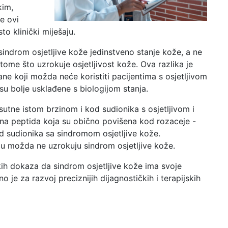
kim,
e ovi
o klinički miješaju.
indrom osjetljive kože jedinstveno stanje kože, a ne
ome što uzrokuje osjetljivost kože. Ova razlika je
e koji možda neće koristiti pacijentima s osjetljivom
u bolje usklađene s biologijom stanja.
sutne istom brzinom i kod sudionika s osjetljivom i
na peptida koja su obično povišena kod rozaceje -
od sudionika sa sindromom osjetljive kože.
eju možda ne uzrokuju sindrom osjetljive kože.
kih dokaza da sindrom osjetljive kože ima svoje
 je za razvoj preciznijih dijagnostičkih i terapijskih