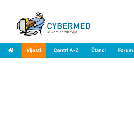
Vijesti
Centri A-Z
Članci
Forum
Home