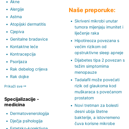
Akne
Alergije
Naše preporuke:
Astma
Skriveni mikrobi unutar
Atopijski dermatitis
tumora mijenjaju imunitet i
Cjepiva
liječenje raka
Genitalne bradavice
Hipotireoza povezana s
Kontaktne leće
većim rizikom od
opstruktivne sleep apneje
Kontracepcija
Dijabetes tipa 2 povezan s
Psorijaza
težim simptomima
Rak debelog crijeva
menopauze
Rak dojke
Tadalafil može povećati
rizik od glaukoma kod
Prikaži sve
muškaraca s povećanom
prostatom
Specijalizacije -
medicina
Novi tretman za bolesti
desni ubija štetne
Dermatovenerologija
bakterije, a istovremeno
Dječja psihologija
čuva korisne mikrobe
Estetsko-korektivna