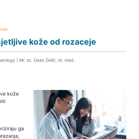
aceje
jetljive kože od rozaceje
atology
|
Mr. sc. Dean Delić, dr. med.
ive kože
iti
riziraju ga
atezanja,