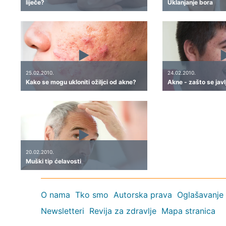
liječe?
Uklanjanje bora
25.02.2010.
24.02.2010.
Kako se mogu ukloniti ožiljci od akne?
Akne - zašto se javlj
20.02.2010.
Muški tip ćelavosti
O nama
Tko smo
Autorska prava
Oglašavanje
Newsletteri
Revija za zdravlje
Mapa stranica