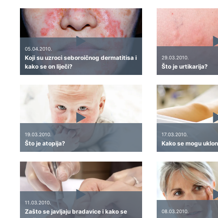
05.04.2010.
Koji su uzroci seboroičnog dermatitisa i
29.03.2010.
kako se on liječi?
Što je urtikarija?
19.03.2010.
17.03.2010.
Što je atopija?
Kako se mogu ukloni
11.03.2010.
Zašto se javljaju bradavice i kako se
08.03.2010.