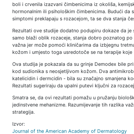
boli i crvenila izazvani čimbenicima iz okoliša, kemijs
hormonalnim ili psihološkim čimbenicima. Budući da s
simptomi preklapaju s rozacejom, ta se dva stanja čest
Rezultati ove studije dodatno podupiru dokaze da je s
samo blaži oblik rozaceje, stanja dobro poznatog po t
važna jer može pomoći kliničarima da izbjegnu tretman
kožom i umjesto toga usredotoče se na terapije koje s
Ova studija je pokazala da su grinje Demodex bile pri
kod sudionika s neosjetljivom kožom. Dva antimikrob
katelicidin i dermcidin - bila su značajno smanjena k
Rezultati sugeriraju da upalni putevi ključni za rozac
Smatra se, da ovi rezultati pomažu u pružanju biološ
jedinstvene mehanizme. Razumijevanje tih razlika važno
strategija.
Izvor:
Journal of the American Academy of Dermatology