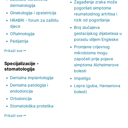
Zagađenje zraka može
dermatologija
pogoršati simptome
Ginekologija i opstetricija
reumatoidnog artritisa i
rizik od pogoršanja
HRABRI - forum za zaštitu
djece
Broj slučajeva
gestacijskog dijabetesa u
Oftalmologija
porastu diljem Engleske
Pedijatrija
Promjene crijevnog
Prikaži sve
mikrobioma mogu
započeti prije pojave
Specijalizacije -
simptoma Alzheimerove
stomatologija
bolesti
Dentalna implantologija
Impetigo
Dentalna patologija i
Lepra (guba, Hansenova
endodoncija
bolest)
Ortodoncija
Stomatološka protetika
Prikaži sve