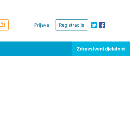
ŽI
Prijava
Registracija
Zdravstveni djelatnici