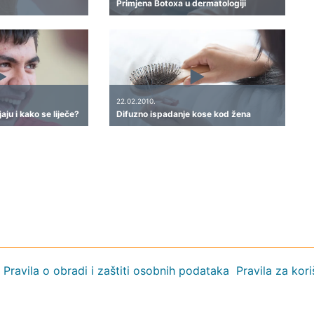
Primjena Botoxa u dermatologiji
22.02.2010.
aju i kako se liječe?
Difuzno ispadanje kose kod žena
Pravila o obradi i zaštiti osobnih podataka
Pravila za kor